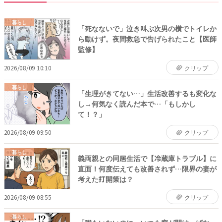
暮らし
「死なないで」泣き叫ぶ次男の横でトイレか
ら動けず。夜間救急で告げられたこと【医師
監修】
2026/08/09 10:10
クリップ
暮らし
「生理がきてない…」生活改善するも変化な
し→何気なく読んだ本で…「もしかし
て！？」
2026/08/09 09:50
クリップ
暮らし
義両親との同居生活で【冷蔵庫トラブル】に
直面！何度伝えても改善されず…限界の妻が
考えた打開策は？
2026/08/09 08:55
クリップ
暮らし