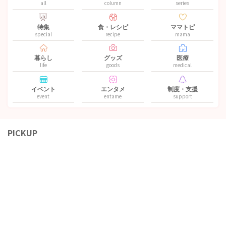
all
column
series
特集
食・レシピ
ママトピ
special
recipe
mama
暮らし
グッズ
医療
life
goods
medical
イベント
エンタメ
制度・支援
event
entame
support
PICKUP