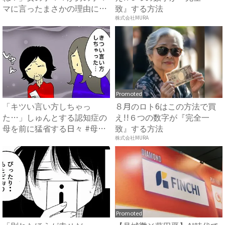
マに言ったまさかの理由に愕
致』する方法
然…...
株式会社MURA
Promoted
「キツい言い方しちゃっ
８月のロト6はこの方法で買
た…」しゅんとする認知症の
え!!６つの数字が『完全一
母を前に猛省する日々 #母の
致』する方法
認知...
株式会社MURA
Promoted