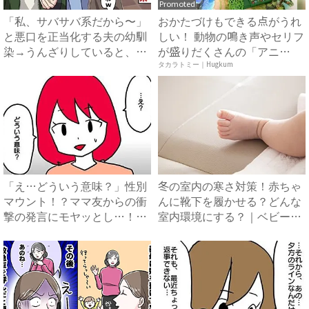
Promoted
「私、サバサバ系だから〜」
おかたづけもできる点がうれ
と悪口を正当化する夫の幼馴
しい！ 動物の鳴き声やセリフ
染→うんざりしていると、夫
が盛りだくさんの「アニ
が...
ア ...
タカラトミー｜Hugkum
「え…どういう意味？」性別
冬の室内の寒さ対策！赤ちゃ
マウント！？ママ友からの衝
んに靴下を履かせる？どんな
撃の発言にモヤッとし…！
室内環境にする？｜ベビーカ
#...
レ...