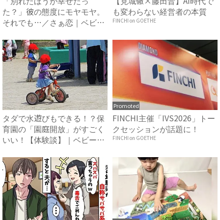
「別れたほうが幸せだっ
【見城徹×藤田晋】AI時代で
た？」彼の態度にモヤモヤ。
も変わらない経営者の本質
それでも…／さぁ恋｜ベビー
FINCHI on GOETHE
カレン...
Promoted
タダで水遊びもできる！？保
FINCHI主催「IVS2026」トー
育園の「園庭開放」がすごく
クセッションが話題に！
いい！【体験談】｜ベビーカ
FINCHI on GOETHE
レ...