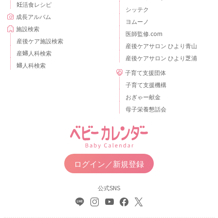
妊活食レシピ
シッテク
成長アルバム
ヨムーノ
施設検索
医師監修.com
産後ケア施設検索
産後ケアサロン ひより青山
産婦人科検索
産後ケアサロン ひより芝浦
婦人科検索
子育て支援団体
子育て支援機構
おぎゃー献金
母子栄養懇話会
ログイン／新規登録
公式SNS