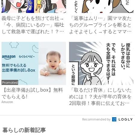
義母に子どもを預けて出社→
「返事はムリ…」園ママ友た
「今、病院にいるの…」嘔吐
ちのグループラインを断ると
して救急車で運ばれた！？一
よそよそしく→するとママが
体...
ま...
Promoted
【出産準備お試しbox】無料
「取るだけ育休」にしないた
でもらえる!
めには！？夫が半年の育休を
2回取得！事前に伝えておい
Amazon
て...
Recommended by
暮らしの新着記事