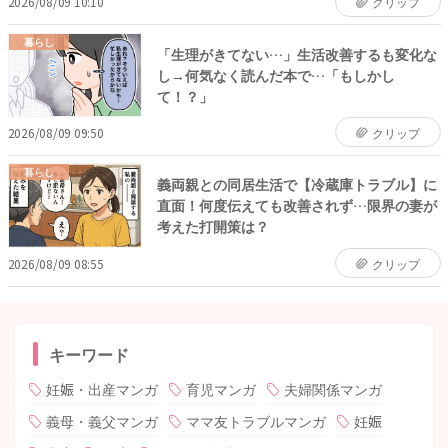
2026/08/09 10:10
クリップ
暮らし
「生理がきてない…」生活改善するも変化な
し→何気なく読んだ本で…「もしかし
て！？」
2026/08/09 09:50
クリップ
暮らし
義両親との同居生活で【冷蔵庫トラブル】に
直面！何度伝えても改善されず…限界の妻が
考えた打開策は？
2026/08/09 08:55
クリップ
キーワード
妊娠・出産マンガ
育児マンガ
夫婦関係マンガ
義母・義父マンガ
ママ友トラブルマンガ
妊娠