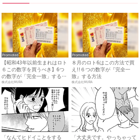
Promoted
Promoted
【昭和43年以前生まれはロト
８月のロト6はこの方法で買
６この数字を買うべき】6つ
え!!６つの数字が『完全一
の数字が「完全一致」する
致』する方法
方...
株式会社MURA
株式会社MURA
「なんてヒドイことをする
「大丈夫です。やっちゃって