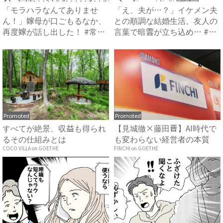
「モラハラなんてありませ
「え、夫が…？」イケメン夫
ん！」嫁母が口ごもるなか、
との順調な結婚生活。友人の
再度嫁が話し出した！ #常識
言葉で暗雲が立ち込め… #
知...
サ...
Promoted
Promoted
すべてが絶景、収益も得られ
【見城徹×藤田晋】AI時代で
るその仕組みとは
も変わらない経営者の本質
COCO VILLA on GOETHE
FINCHI on GOETHE