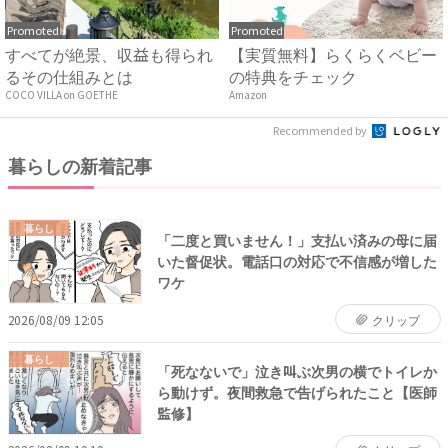
Promoted
Promoted
すべてが絶景、収益も得られ
【実質無料】らくらくベビー
るその仕組みとは
の特典をチェック
COCO VILLA on GOETHE
Amazon
Recommended by
暮らしの新着記事
暮らし
「二度と買いません！」支払い済みの母に届
いた督促状。電話口の対応で不信感が増した
ワケ
2026/08/09 12:05
クリップ
暮らし
「死なないで」泣き叫ぶ次男の横でトイレか
ら動けず。夜間救急で告げられたこと【医師
監修】