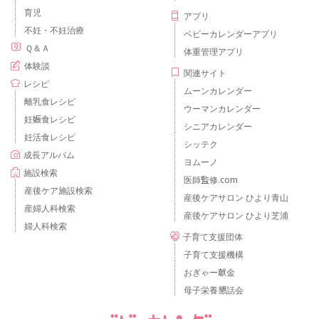
育児
アプリ
不妊・不妊治療
ベビーカレンダーアプリ
Ｑ＆Ａ
体重管理アプリ
体験談
関連サイト
レシピ
ムーンカレンダー
離乳食レシピ
ウーマンカレンダー
妊娠食レシピ
シニアカレンダー
妊活食レシピ
シッテク
成長アルバム
ヨムーノ
施設検索
医師監修.com
産後ケア施設検索
産後ケアサロン ひより青山
産婦人科検索
産後ケアサロン ひより芝浦
婦人科検索
子育て支援団体
子育て支援機構
おぎゃー献金
母子栄養懇話会