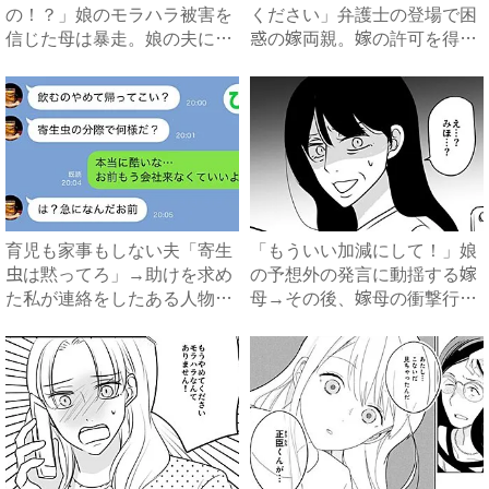
の！？」娘のモラハラ被害を
ください」弁護士の登場で困
信じた母は暴走。娘の夫に電
惑の嫁両親。嫁の許可を得た
話を...
母...
育児も家事もしない夫「寄生
「もういい加減にして！」娘
虫は黙ってろ」→助けを求め
の予想外の発言に動揺する嫁
た私が連絡をしたある人物と
母→その後、嫁母の衝撃行動
は...
で...