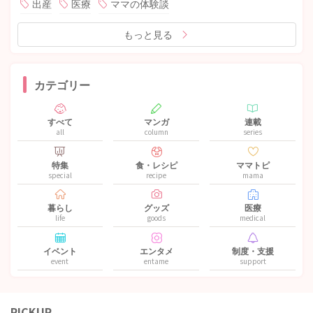
出産
医療
ママの体験談
もっと見る
カテゴリー
すべて
マンガ
連載
all
column
series
特集
食・レシピ
ママトピ
special
recipe
mama
暮らし
グッズ
医療
life
goods
medical
イベント
エンタメ
制度・支援
event
entame
support
PICKUP