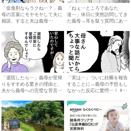
「促進剤ならラクね…？」義
「ねぇ…ところであなた
母の言葉にモヤモヤして夫に
達…」休日に突然訪問してき
相談。すると夫は義母
た義母→耳を疑う質問にあ
に…！？...
然…！ ...
「退院したら…」義母が里帰
「実は…」ついに妊娠を報告
りをすすめる驚きの理由と、
することに→義母の予想もし
夫から義母への完璧な苦言
なかった反応に驚愕…！ #
#...
早...