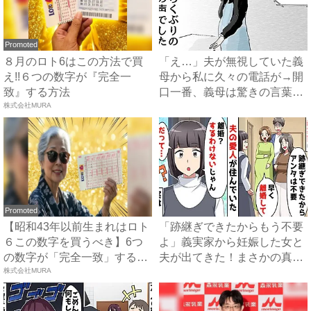
Promoted
８月のロト6はこの方法で買
「え…」夫が無視していた義
え!!６つの数字が『完全一
母から私に久々の電話が→開
致』する方法
口一番、義母は驚きの言葉
株式会社MURA
を…...
Promoted
【昭和43年以前生まれはロト
「跡継ぎできたからもう不要
６この数字を買うべき】6つ
よ」義実家から妊娠した女と
の数字が「完全一致」する
夫が出てきた！まさかの真相
方...
株式会社MURA
と...