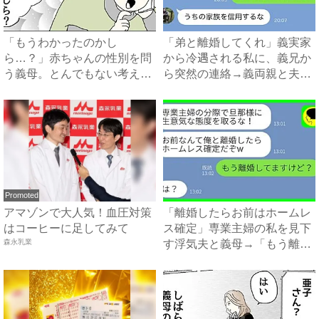
「もうわかったのかし
「弟と離婚してくれ」義実家
ら…？」赤ちゃんの性別を問
から冷遇される私に、義兄か
う義母。とんでもない考えが
ら突然の連絡→義両親と夫が
明らかに...
企...
Promoted
アマゾンで大人気！血圧対策
「離婚したらお前はホームレ
はコーヒーに足してみて
ス確定」専業主婦の私を見下
森永乳業
す浮気夫と義母→「もう離婚
し...