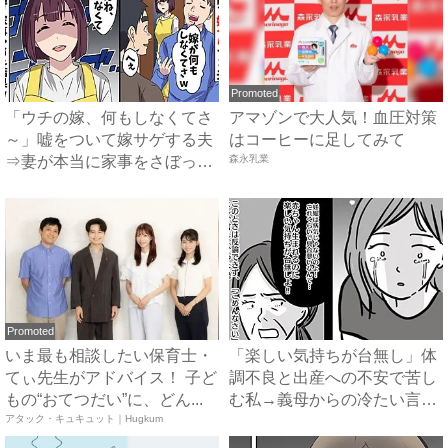
Promoted
「ウチの嫁、何もしなくてさ
アマゾンで大人気！血圧対策
～」嘘をついて嫁サゲする夫
はコーヒーに足してみて
⇒妻が本当に家事をさぼった
森永乳業
結...
Promoted
いま最も相談したい保育士・
「楽しい気持ちが台無し」体
てぃ先生がアドバイス！ 子ど
調不良と出産への不安で苦し
もの“おてつだい”に、どん...
む私→義母からの冷たい言葉
アタック・キュキュット｜Hugkum
に...