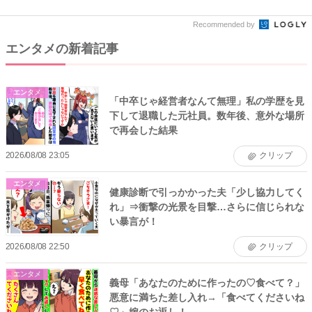
告...
高...
Recommended by
エンタメの新着記事
エンタメ
「中卒じゃ経営者なんて無理」私の学歴を見
下して退職した元社員。数年後、意外な場所
で再会した結果
2026/08/08 23:05
クリップ
エンタメ
健康診断で引っかかった夫「少し協力してく
れ」⇒衝撃の光景を目撃…さらに信じられな
い暴言が！
2026/08/08 22:50
クリップ
エンタメ
義母「あなたのために作ったの♡食べて？」
悪意に満ちた差し入れ→「食べてくださいね