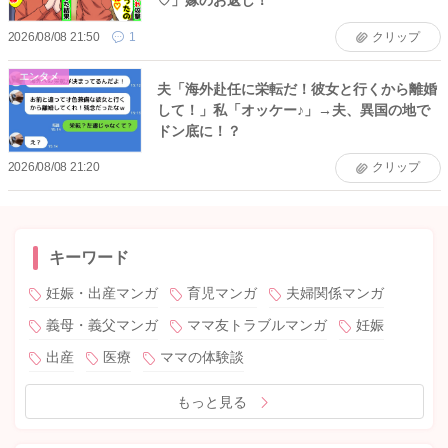
♡」嫁のお返し！
2026/08/08 21:50
1
クリップ
エンタメ
夫「海外赴任に栄転だ！彼女と行くから離婚
して！」私「オッケー♪」→夫、異国の地で
ドン底に！？
2026/08/08 21:20
クリップ
キーワード
妊娠・出産マンガ
育児マンガ
夫婦関係マンガ
義母・義父マンガ
ママ友トラブルマンガ
妊娠
出産
医療
ママの体験談
もっと見る