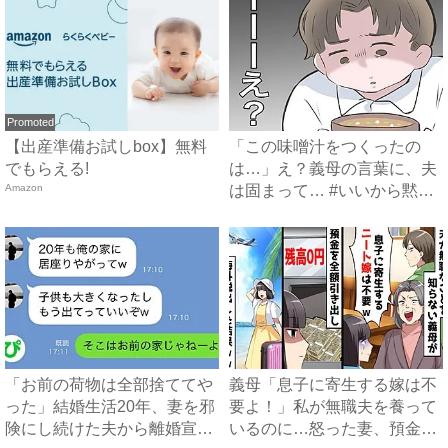
Promoted
【出産準備お試しbox】無料
「この味噌汁をつくったの
でもらえる!
は…」え？義母の言葉に、夫
Amazon
は固まって… #いいから黙っ
て...
「お前の荷物は全部捨ててや
義母「息子に寄生する嫁は不
った」結婚生活20年、妻を邪
要よ！」私が無職夫を養って
険にし続けた夫から離婚宣
いるのに…怒った妻、預金残