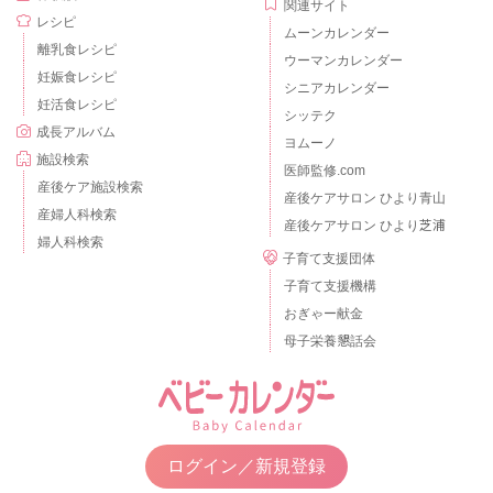
関連サイト
レシピ
ムーンカレンダー
離乳食レシピ
ウーマンカレンダー
妊娠食レシピ
シニアカレンダー
妊活食レシピ
シッテク
成長アルバム
ヨムーノ
施設検索
医師監修.com
産後ケア施設検索
産後ケアサロン ひより青山
産婦人科検索
産後ケアサロン ひより芝浦
婦人科検索
子育て支援団体
子育て支援機構
おぎゃー献金
母子栄養懇話会
ログイン／新規登録