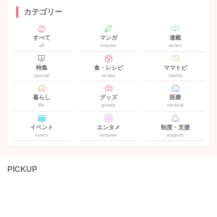
カテゴリー
すべて
マンガ
連載
all
column
series
特集
食・レシピ
ママトピ
special
recipe
mama
暮らし
グッズ
医療
life
goods
medical
イベント
エンタメ
制度・支援
event
entame
support
PICKUP