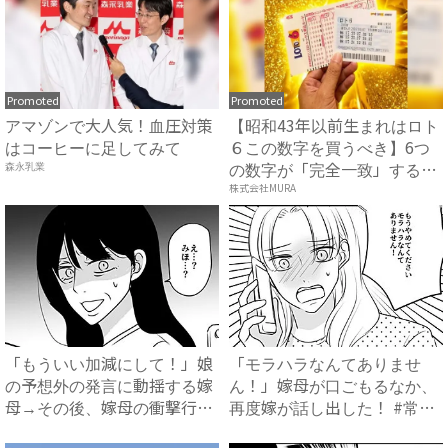
Promoted
Promoted
アマゾンで大人気！血圧対策
【昭和43年以前生まれはロト
はコーヒーに足してみて
６この数字を買うべき】6つ
の数字が「完全一致」する
森永乳業
方...
株式会社MURA
「もういい加減にして！」娘
「モラハラなんてありませ
の予想外の発言に動揺する嫁
ん！」嫁母が口ごもるなか、
母→その後、嫁母の衝撃行動
再度嫁が話し出した！ #常識
で...
知...