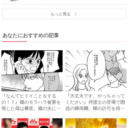
もっと見る
あなたにおすすめの記事
「なんてヒドイことをする
「大丈夫です。やっちゃって
の！？」娘のモラハラ被害を
ください」弁護士の登場で困
信じた母は暴走。娘の夫に電
惑の嫁両親。嫁の許可を得た
話を...
母...