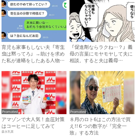
育児も家事もしない夫「寄生
「促進剤ならラクね…？」義
虫は黙ってろ」→助けを求め
母の言葉にモヤモヤして夫に
た私が連絡をしたある人物と
相談。すると夫は義母
は...
に…！？...
Promoted
Promoted
アマゾンで大人気！血圧対策
８月のロト6はこの方法で買
はコーヒーに足してみて
え!!６つの数字が『完全一
致』する方法
森永乳業