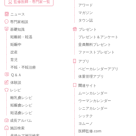
監修医師・専門家一覧
アワード
マガジン
ニュース
タウン誌
専門家相談
基礎知識
プレゼント
妊娠前・妊活
プレゼント＆アンケート
妊娠中
全員無料プレゼント
出産
ファーストプレゼント
育児
アプリ
不妊・不妊治療
ベビーカレンダーアプリ
Ｑ＆Ａ
体重管理アプリ
体験談
関連サイト
レシピ
ムーンカレンダー
離乳食レシピ
ウーマンカレンダー
妊娠食レシピ
シニアカレンダー
妊活食レシピ
シッテク
成長アルバム
ヨムーノ
施設検索
医師監修.com
産後ケア施設検索