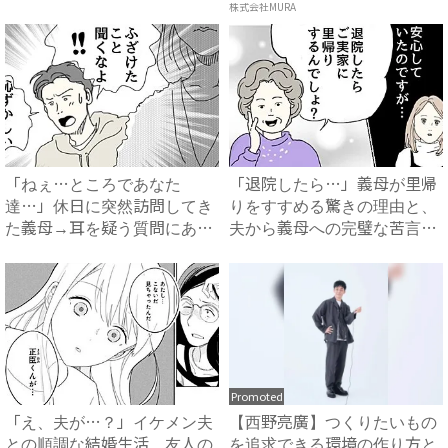
株式会社MURA
「ねぇ…ところであなた
「退院したら…」義母が里帰
達…」休日に突然訪問してき
りをすすめる驚きの理由と、
た義母→耳を疑う質問にあ
夫から義母への完璧な苦言
然…！ ...
#...
Promoted
「え、夫が…？」イケメン夫
【西野亮廣】つくりたいもの
との順調な結婚生活。友人の
を追求できる環境の作り方と