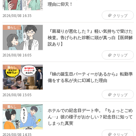
理由に仰天！
2026/08/08 16:35
クリップ
暮らし
「肩凝りが悪化した？」軽い気持ちで受けた
検査。告げられた診断に頭が真っ白【医師解
説あり】
2026/08/08 16:05
クリップ
暮らし
「妹の誕生日パーティーがあるから」転勤準
備をする私が夫に幻滅した理由
2026/08/08 15:05
クリップ
暮らし
ホテルでの記念日デート中。「ちょっとごめ
ん…」彼の様子がおかしい？記念日に知って
しまった真実
2026/08/08 14:35
クリップ