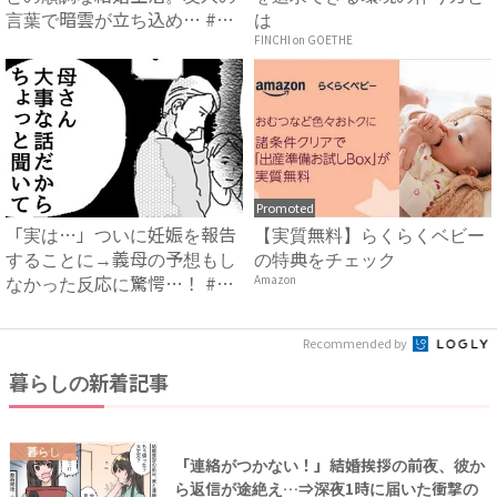
言葉で暗雲が立ち込め… #
は
サ...
FINCHI on GOETHE
Promoted
「実は…」ついに妊娠を報告
【実質無料】らくらくベビー
することに→義母の予想もし
の特典をチェック
なかった反応に驚愕…！ #
Amazon
早...
Recommended by
暮らしの新着記事
暮らし
「連絡がつかない！」結婚挨拶の前夜、彼か
ら返信が途絶え…⇒深夜1時に届いた衝撃の