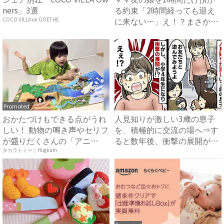
ners」3選
る約束「2時間経っても迎え
に来ない…」え！？まさかの
COCO VILLA on GOETHE
連...
Promoted
おかたづけもできる点がうれ
人見知りが激しい3歳の息子
しい！ 動物の鳴き声やセリフ
を、積極的に交流の場へ⇒す
が盛りだくさんの「アニ
ると数年後、衝撃の展開が待
ア ...
っ...
タカラトミー｜Hugkum