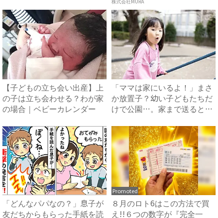
面...
株式会社MURA
【子どもの立ち会い出産】上
「ママは家にいるよ！」まさ
の子は立ち会わせる？わが家
か放置子？幼い子どもたちだ
の場合｜ベビーカレンダー
けで公園…。家まで送ると、
衝...
Promoted
「どんなパパなの？」息子が
８月のロト6はこの方法で買
友だちからもらった手紙を読
え!!６つの数字が『完全一