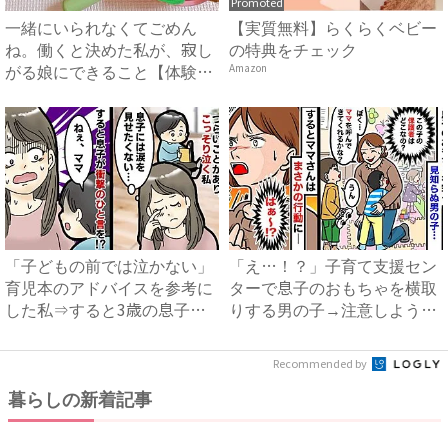
Promoted
一緒にいられなくてごめん
【実質無料】らくらくベビー
ね。働くと決めた私が、寂し
の特典をチェック
がる娘にできること【体験
Amazon
談】｜...
「子どもの前では泣かない」
「え…！？」子育て支援セン
育児本のアドバイスを参考に
ターで息子のおもちゃを横取
した私⇒すると3歳の息子が
りする男の子→注意しようと
衝...
す...
Recommended by
暮らしの新着記事