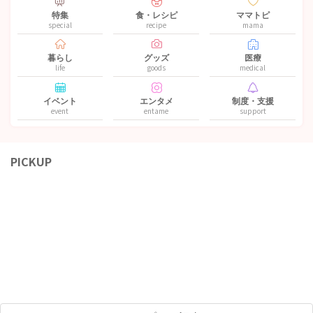
特集
食・レシピ
ママトピ
special
recipe
mama
暮らし
グッズ
医療
life
goods
medical
イベント
エンタメ
制度・支援
event
entame
support
PICKUP