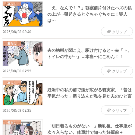
暮らし
「え、なんで！？」就寝前片付けたハズの机
の上が…朝起きるとぐちゃぐちゃに！犯人
は…
2026/08/08 08:40
クリップ
暮らし
夫の絶叫が聞こえ、駆け付けると…夫「ト、
トイレの中が…」→本当〜にごめん！！
2026/08/08 07:55
クリップ
暮らし
妊娠中の私の前で煙が広がる義実家。「昔は
平気だった」黙り込んだ私を見た夫のひと言
2026/08/08 07:35
クリップ
暮らし
「明日着るものがない…」断乳後、仕事服が
次々入らない。体重計で知った妊娠前＋