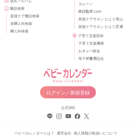
成長アルバム
ヨムーノ
施設検索
医師監修.com
産後ケア施設検索
産後ケアサロン ひより青山
産婦人科検索
産後ケアサロン ひより芝浦
婦人科検索
子育て支援団体
子育て支援機構
おぎゃー献金
母子栄養懇話会
ログイン／新規登録
公式SNS
ベビーカレンダーとは？
運営会社
個人情報の取扱いについて