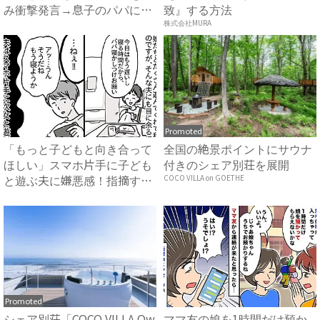
み衝撃発言→息子のパパに対
致』する方法
す...
株式会社MURA
Promoted
「もっと子どもと向き合って
全国の絶景ポイントにサウナ
ほしい」スマホ片手に子ども
付きのシェア別荘を展開
と遊ぶ夫に嫌悪感！指摘する
COCO VILLA on GOETHE
と...
Promoted
シェア別荘「COCO VILLA Ow
ママ友の娘を1時間だけ預か