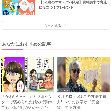
【0-1歳のママ・パパ限定】資料請求で育児
に役立つ！プレゼント
もっと見る
あなたにおすすめの記事
Promoted
「かわいい〜！」と児童セン
８月のロト6はこの方法で買
ターで褒められた娘の行動⇒
え!!６つの数字が『完全一
でも…私だけがわかった“赤
致』する方法