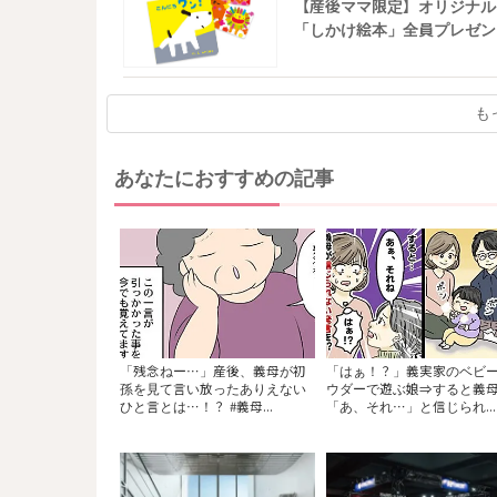
【産後ママ限定】オリジナル
「しかけ絵本」全員プレゼン
も
あなたにおすすめの記事
「残念ねー…」産後、義母が初
「はぁ！？」義実家のベビ
孫を見て言い放ったありえない
ウダーで遊ぶ娘⇒すると義
ひと言とは…！？ #義母...
「あ、それ…」と信じられ...