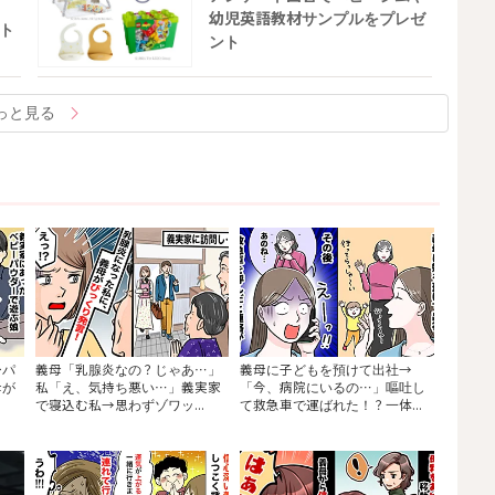
幼児英語教材サンプルをプレゼ
ト
ント
っと見る
ーパ
義母「乳腺炎なの？じゃあ…」
義母に子どもを預けて出社→
母が
私「え、気持ち悪い…」義実家
「今、病院にいるの…」嘔吐し
で寝込む私→思わずゾワッ...
て救急車で運ばれた！？一体...