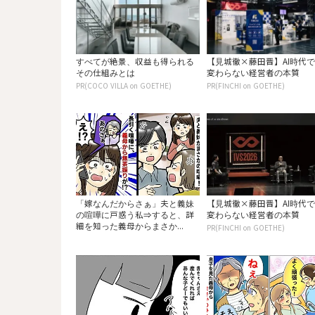
すべてが絶景、収益も得られる
【見城徹×藤田晋】AI時代
その仕組みとは
変わらない経営者の本質
PR(COCO VILLA on GOETHE)
PR(FINCHI on GOETHE)
「嫁なんだからさぁ」夫と義妹
【見城徹×藤田晋】AI時代
の喧嘩に戸惑う私⇒すると、詳
変わらない経営者の本質
細を知った義母からまさか...
PR(FINCHI on GOETHE)