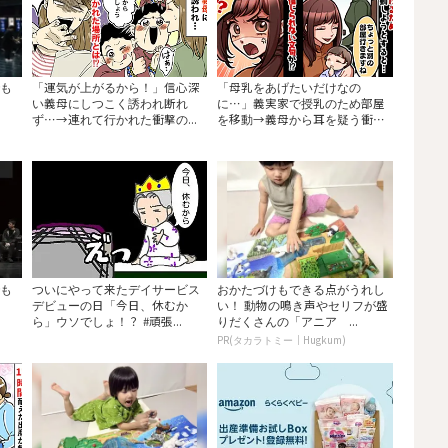
でも
「運気が上がるから！」信心深
「母乳をあげたいだけなの
い義母にしつこく誘われ断れ
に…」義実家で授乳のため部屋
ず…→連れて行かれた衝撃の...
を移動→義母から耳を疑う衝
撃...
でも
ついにやって来たデイサービス
おかたづけもできる点がうれし
デビューの日「今日、休むか
い！ 動物の鳴き声やセリフが盛
ら」ウソでしょ！？ #頑張...
りだくさんの「アニア ...
PR(タカラトミー｜Hugkum)