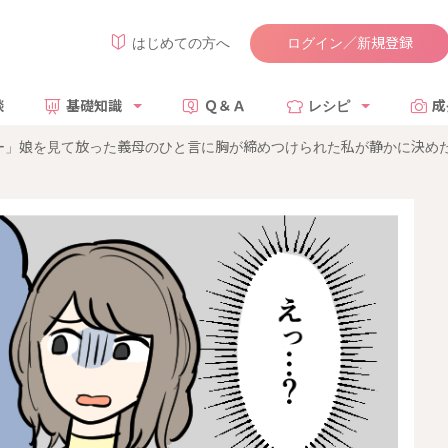
ログイン／新規登録
はじめての方へ
談
基礎知識
Ｑ＆Ａ
レシピ
成
ー」娘を見て放った義母のひと言に胸が締めつけられた私が静かに決め