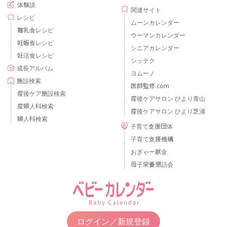
体験談
関連サイト
レシピ
ムーンカレンダー
離乳食レシピ
ウーマンカレンダー
妊娠食レシピ
シニアカレンダー
妊活食レシピ
シッテク
成長アルバム
ヨムーノ
施設検索
医師監修.com
産後ケア施設検索
産後ケアサロン ひより青山
産婦人科検索
産後ケアサロン ひより芝浦
婦人科検索
子育て支援団体
子育て支援機構
おぎゃー献金
母子栄養懇話会
ログイン／新規登録