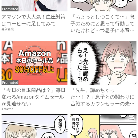
Promoted
アマゾンで大人気！血圧対策
「ちょっとしつこくて…」息
はコーヒーに足してみて
子のためにと思って行動して
いたけれど…⇒息子に本音を
森永乳業
聞...
Promoted
「今日の目玉商品は？」毎日
「先生、諦めちゃっ
変わるAmazonタイムセール
た…！？」息子との関わりに
が見逃せない
苦戦するカウンセラーの先生
⇒まさかの...
Amazon