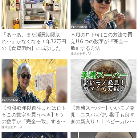
Promoted
「あ〜あ、また消費期限切
８月のロト6はこの方法で買
れ…」がなくなる！年72万円
え!!６つの数字が『完全一
の【食費節約】に成功した冷
致』する方法
蔵...
株式会社MURA
Promoted
【昭和43年以前生まれはロト
【業務スーパー】いいモノ発
６この数字を買うべき】6つ
見！コスパも使い勝手も良す
の数字が「完全一致」する
ぎの新入り！｜ベビーカレン
方...
ダ...
株式会社MURA