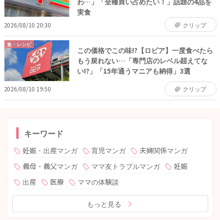
わ…」「全種買い占めたい！」話題の4品を
実食
2026/08/10 20:30
クリップ
食・レシピ
この価格でこの味!?【ロピア】一度食べたら
もう戻れない…「専門店のレベル超えてな
い!?」「15年通うマニアも納得」3選
2026/08/10 19:50
クリップ
キーワード
妊娠・出産マンガ
育児マンガ
夫婦関係マンガ
義母・義父マンガ
ママ友トラブルマンガ
妊娠
出産
医療
ママの体験談
もっと見る