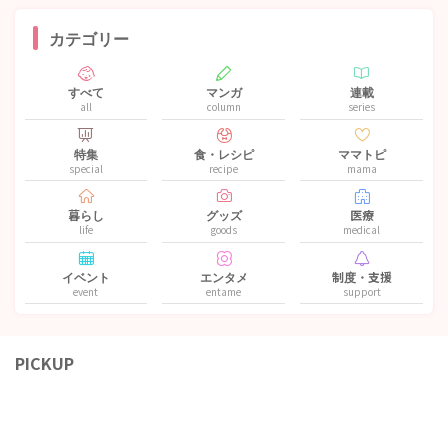
カテゴリー
すべて
マンガ
連載
all
column
series
特集
食・レシピ
ママトピ
special
recipe
mama
暮らし
グッズ
医療
life
goods
medical
イベント
エンタメ
制度・支援
event
entame
support
PICKUP