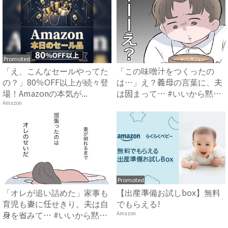
Promoted
「え、こんなセールやってた
「この味噌汁をつくったの
の？」80％OFF以上が続々登
は…」え？義母の言葉に、夫
場！Amazonの本気が...
は固まって… #いいから黙っ
て...
Amazon
Promoted
「オレが追い詰めた」家事も
【出産準備お試しbox】無料
育児も妻に任せきり。夫は自
でもらえる!
身を省みて… #いいから黙
Amazon
っ...