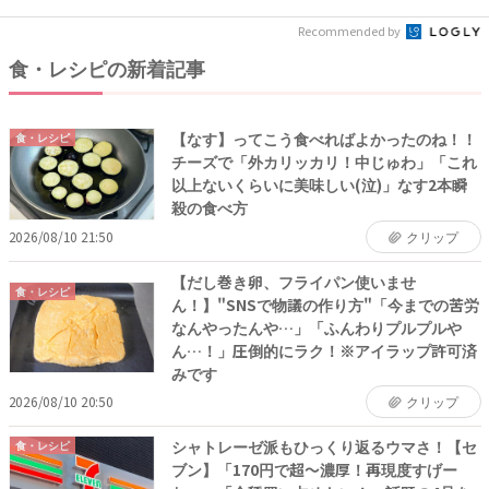
Recommended by
食・レシピの新着記事
【なす】ってこう食べればよかったのね！！
食・レシピ
チーズで「外カリッカリ！中じゅわ」「これ
以上ないくらいに美味しい(泣)」なす2本瞬
殺の食べ方
2026/08/10 21:50
クリップ
【だし巻き卵、フライパン使いませ
食・レシピ
ん！】"SNSで物議の作り方"「今までの苦労
なんやったんや…」「ふんわりプルプルや
ん…！」圧倒的にラク！※アイラップ許可済
みです
2026/08/10 20:50
クリップ
シャトレーゼ派もひっくり返るウマさ！【セ
食・レシピ
ブン】「170円で超〜濃厚！再現度すげー