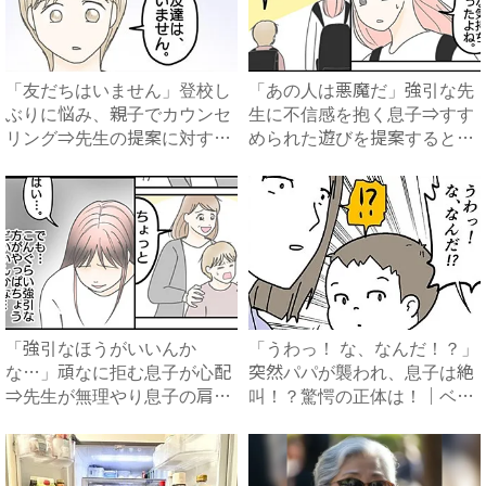
「友だちはいません」登校し
「あの人は悪魔だ」強引な先
ぶりに悩み、親子でカウンセ
生に不信感を抱く息子⇒すす
リング⇒先生の提案に対する
められた遊びを提案すると、
息...
ま...
「強引なほうがいいんか
「うわっ！ な、なんだ！？」
な…」頑なに拒む息子が心配
突然パパが襲われ、息子は絶
⇒先生が無理やり息子の肩を
叫！？驚愕の正体は！｜ベ
抱き、...
ビ...