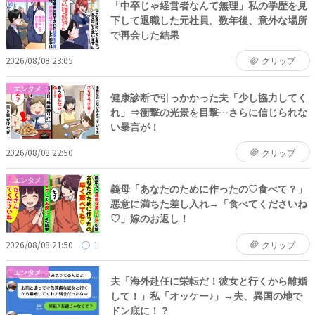
「中卒じゃ経営者なんて無理」私の学歴を見
下して退職した元社員。数年後、意外な場所
で再会した結果
2026/08/08 23:05
クリップ
エンタメ
健康診断で引っかかった夫「少し協力してく
れ」⇒衝撃の光景を目撃…さらに信じられな
い暴言が！
2026/08/08 22:50
クリップ
エンタメ
義母「あなたのために作ったの♡食べて？」
悪意に満ちた差し入れ→「食べてくださいね
♡」嫁のお返し！
2026/08/08 21:50
1
クリップ
エンタメ
夫「海外赴任に栄転だ！彼女と行くから離婚
して！」私「オッケー♪」→夫、異国の地で
ドン底に！？