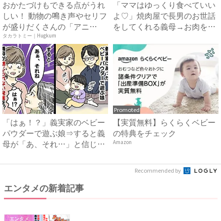
おかたづけもできる点がうれ
「ママはゆっくり食べていい
しい！ 動物の鳴き声やセリフ
よ♡」焼肉屋で長男のお世話
が盛りだくさんの「アニ
をしてくれる義母→お肉をお
ア ...
皿...
タカラトミー｜Hugkum
Promoted
「はぁ！？」義実家のベビー
【実質無料】らくらくベビー
パウダーで遊ぶ娘⇒すると義
の特典をチェック
母が「あ、それ…」と信じら
Amazon
れ...
Recommended by
エンタメの新着記事
エンタメ