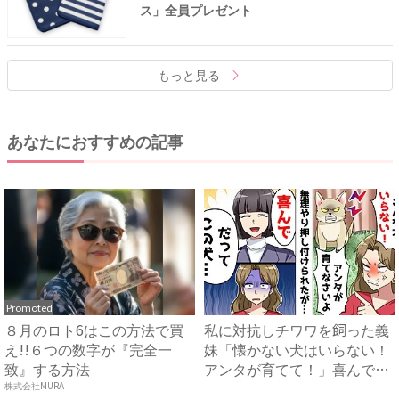
ス」全員プレゼント
もっと見る
あなたにおすすめの記事
Promoted
８月のロト6はこの方法で買
私に対抗しチワワを飼った義
え!!６つの数字が『完全一
妹「懐かない犬はいらない！
致』する方法
アンタが育てて！」喜んで引
き...
株式会社MURA