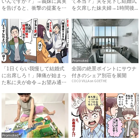
いんですか？」→義妹に真実
て本当？」夫を見下し結婚式
を告げると、衝撃の提案をさ
を欠席した妹夫婦→1時間後...
れ...
Promoted
「1日くらい我慢して結婚式
全国の絶景ポイントにサウナ
に出席しろ！」陣痛が始まっ
付きのシェア別荘を展開
た私に夫が命令→お望み通り
COCO VILLA on GOETHE
出...
Promoted