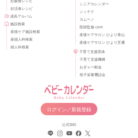
妊娠食レシピ
シニアカレンダー
妊活食レシピ
シッテク
成長アルバム
ヨムーノ
施設検索
医師監修.com
産後ケア施設検索
産後ケアサロン ひより青山
産婦人科検索
産後ケアサロン ひより芝浦
婦人科検索
子育て支援団体
子育て支援機構
おぎゃー献金
母子栄養懇話会
ログイン／新規登録
公式SNS