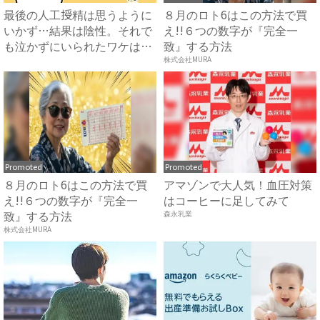
最後の人工授精は思うように
８月のロト6はこの方法で買
いかず…結果は陰性。それで
え!!６つの数字が『完全一
も泣かずにいられたワケは…
致』する方法
...
株式会社MURA
Promoted
Promoted
８月のロト6はこの方法で買
アマゾンで大人気！血圧対策
え!!６つの数字が『完全一
はコーヒーに足してみて
致』する方法
森永乳業
株式会社MURA