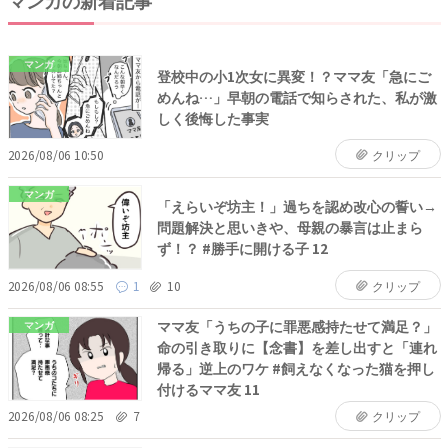
マンガの新着記事
マンガ
登校中の小1次女に異変！？ママ友「急にご
めんね…」早朝の電話で知らされた、私が激
しく後悔した事実
2026/08/06 10:50
クリップ
マンガ
「えらいぞ坊主！」過ちを認め改心の誓い→
問題解決と思いきや、母親の暴言は止まら
ず！？ #勝手に開ける子 12
2026/08/06 08:55
1
10
クリップ
ママ友「うちの子に罪悪感持たせて満足？」
マンガ
命の引き取りに【念書】を差し出すと「連れ
帰る」逆上のワケ #飼えなくなった猫を押し
付けるママ友 11
2026/08/06 08:25
7
クリップ