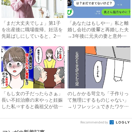
「まだ大丈夫でしょ」第1子
「あなたはもしや…」私と離
を出産後に職場復帰。妊活を
婚し会社の後輩と再婚した夫
先延ばしにしていると、2人
→3年後に元夫の妻と意外な
目...
場...
「もし女の子だったらさぁ」
のしかかる苛立ち「子作りっ
長い不妊治療の末やっと妊娠
て無理にするものじゃない」
した私⇒すると義祖父が信じ
→リフレッシュできたワケ
ら...
#...
Recommended by