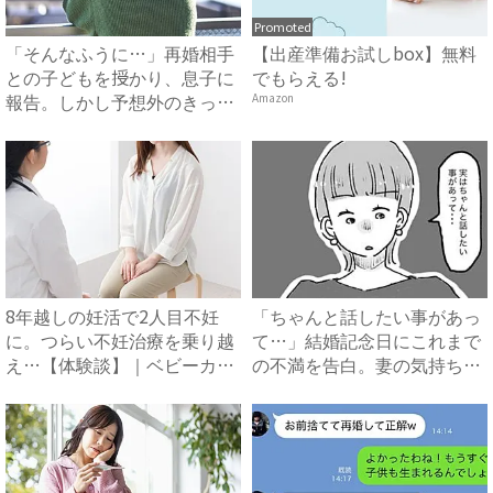
Promoted
「そんなふうに…」再婚相手
【出産準備お試しbox】無料
との子どもを授かり、息子に
でもらえる!
報告。しかし予想外のきっか
Amazon
け...
8年越しの妊活で2人目不妊
「ちゃんと話したい事があっ
に。つらい不妊治療を乗り越
て…」結婚記念日にこれまで
え…【体験談】｜ベビーカレ
の不満を告白。妻の気持ち
ン...
を....