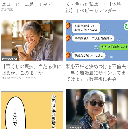
はコーヒーに足してみて
くて焦った私は…？【体験
談】｜ベビーカレンダー
森永乳業
Promoted
【宝くじの裏技】当たる側に
私を不妊と決めつける不倫夫
回るか、このままか
「早く離婚届にサインして出
てけよ」→数年後に再会する
合同会社デジタルファーム
と...
Promoted