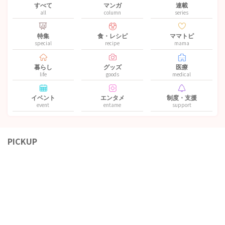
すべて
マンガ
連載
all
column
series
特集
食・レシピ
ママトピ
special
recipe
mama
暮らし
グッズ
医療
life
goods
medical
イベント
エンタメ
制度・支援
event
entame
support
PICKUP