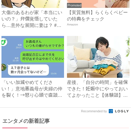
Promoted
大傷のあるわが家「本当にい
【実質無料】らくらくベビー
いの？」弁償覚悟していた
の特典をチェック
ら…意外な展開に妻は？ #一
Amazon
軒...
「いい加減やめてくださ
産後、「自分の時間」を確保
い！」意地悪義母が夫婦の仲
できた！妊娠中にやっておい
を裂く！→怒り心頭で直談判
てよかったこと【体験談】｜
したら...
ベ...
Recommended by
エンタメの新着記事