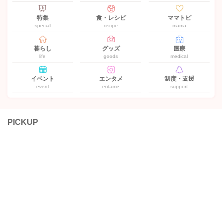
特集
食・レシピ
ママトピ
special
recipe
mama
暮らし
グッズ
医療
life
goods
medical
イベント
エンタメ
制度・支援
event
entame
support
PICKUP