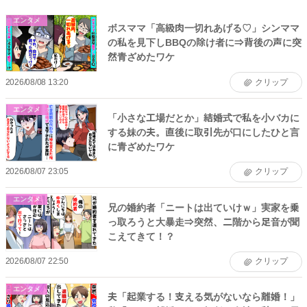
エンタメ
ボスママ「高級肉一切れあげる♡」シンママ
の私を見下しBBQの除け者に⇒背後の声に突
然青ざめたワケ
2026/08/08 13:20
クリップ
エンタメ
「小さな工場だとか」結婚式で私を小バカに
する妹の夫。直後に取引先が口にしたひと言
に青ざめたワケ
2026/08/07 23:05
クリップ
エンタメ
兄の婚約者「ニートは出ていけｗ」実家を乗
っ取ろうと大暴走⇒突然、二階から足音が聞
こえてきて！？
2026/08/07 22:50
クリップ
エンタメ
夫「起業する！支える気がないなら離婚！」