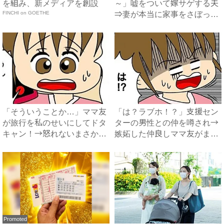
を組み、新メディアを創設
～」嘘をついて嫁サゲする夫
FINCHI on GOETHE
⇒妻が本当に家事をさぼった
結...
「そういうことか…」ママ友
「は？ラブホ！？」支援セン
が旅行を私のせいにしてドタ
ターの男性との仲を噂され→
キャン！→怒れないまさかの
嫉妬した仲良しママ友がまさ
理...
か...
Promoted