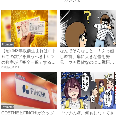
ーカレンダー
Promoted
【昭和43年以前生まれはロト
なんでそんなこと…！引っ越
６この数字を買うべき】6つ
し直前、扉に大きな傷を発
の数字が「完全一致」する
見！ウチ賃貸なのに…驚愕の
方...
株式会社MURA
理由...
Promoted
GOETHEとFINCHIがタッグ
「ウチの嫁、何もしなくてさ