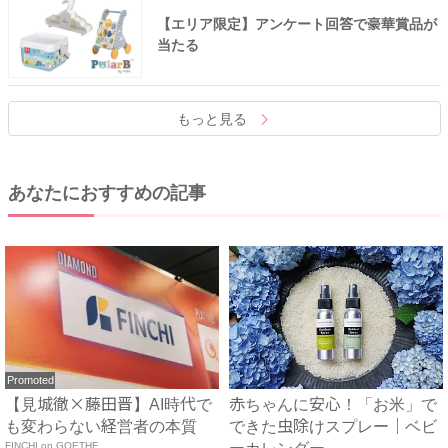
【エリア限定】アンケート回答で豪華賞品が
当たる
もっと見る
あなたにおすすめの記事
Promoted
【見城徹×藤田晋】AI時代で
赤ちゃんに安心！「お米」で
も変わらない経営者の本質
できた虫除けスプレー｜ベビ
FINCHI on GOETHE