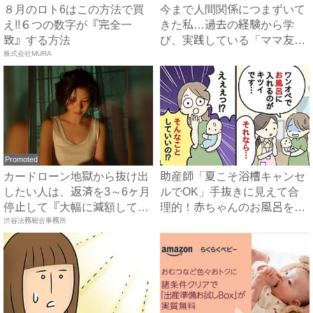
８月のロト6はこの方法で買
今まで人間関係につまずいて
え!!６つの数字が『完全一
きた私…過去の経験から学
致』する方法
び、実践している「ママ友付
株式会社MURA
き合...
Promoted
カードローン地獄から抜け出
助産師「夏こそ浴槽キャンセ
したい人は、返済を3～6ヶ月
ルでOK」手抜きに見えて合
停止して『大幅に減額して
理的！赤ちゃんのお風呂を時
か...
渋谷法務総合事務所
短...