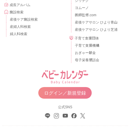
シッテク
成長アルバム
ヨムーノ
施設検索
医師監修.com
産後ケア施設検索
産後ケアサロン ひより青山
産婦人科検索
産後ケアサロン ひより芝浦
婦人科検索
子育て支援団体
子育て支援機構
おぎゃー献金
母子栄養懇話会
ログイン／新規登録
公式SNS