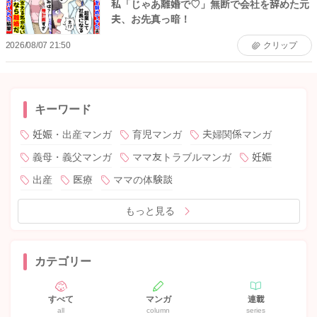
私「じゃあ離婚で♡」無断で会社を辞めた元
夫、お先真っ暗！
2026/08/07 21:50
クリップ
キーワード
妊娠・出産マンガ
育児マンガ
夫婦関係マンガ
義母・義父マンガ
ママ友トラブルマンガ
妊娠
出産
医療
ママの体験談
もっと見る
カテゴリー
すべて
マンガ
連載
all
column
series