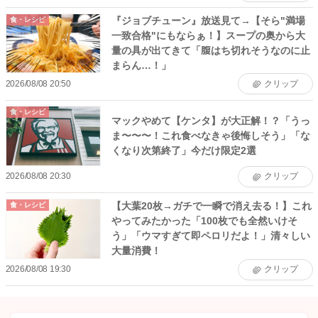
『ジョブチューン』放送見て→【そら"満場
食・レシピ
一致合格"にもならぁ！】スープの奥から大
量の具が出てきて「腹はち切れそうなのに止
まらん…！」
2026/08/08 20:50
クリップ
食・レシピ
マックやめて【ケンタ】が大正解！？「うっ
ま〜〜〜！これ食べなきゃ後悔しそう」「な
くなり次第終了」今だけ限定2選
2026/08/08 20:30
クリップ
【大葉20枚→ガチで一瞬で消え去る！】これ
食・レシピ
やってみたかった「100枚でも全然いけそ
う」「ウマすぎて即ペロリだよ！」清々しい
大量消費！
2026/08/08 19:30
クリップ