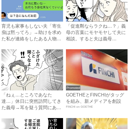
育児も家事もしない夫「寄生
「促進剤ならラクね…？」義
虫は黙ってろ」→助けを求め
母の言葉にモヤモヤして夫に
た私が連絡をしたある人物と
相談。すると夫は義母
は...
に…！？...
Promoted
「ねぇ…ところであなた
GOETHEとFINCHIがタッグ
達…」休日に突然訪問してき
を組み、新メディアを創設
た義母→耳を疑う質問にあ
FINCHI on GOETHE
然…！ ...