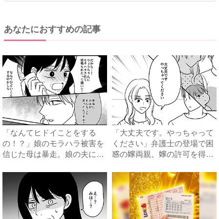
あなたにおすすめの記事
「なんてヒドイことをする
「大丈夫です。やっちゃって
の！？」娘のモラハラ被害を
ください」弁護士の登場で困
信じた母は暴走。娘の夫に電
惑の嫁両親。嫁の許可を得た
話を...
母...