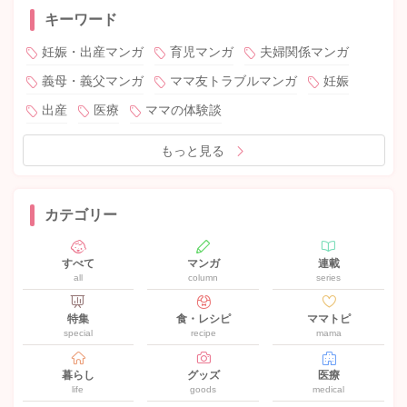
キーワード
妊娠・出産マンガ
育児マンガ
夫婦関係マンガ
義母・義父マンガ
ママ友トラブルマンガ
妊娠
出産
医療
ママの体験談
もっと見る
カテゴリー
すべて
マンガ
連載
all
column
series
特集
食・レシピ
ママトピ
special
recipe
mama
暮らし
グッズ
医療
life
goods
medical