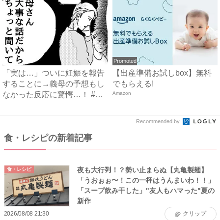
Promoted
「実は…」ついに妊娠を報告
【出産準備お試しbox】無料
することに→義母の予想もし
でもらえる!
なかった反応に驚愕…！ #
Amazon
早...
Recommended by
食・レシピの新着記事
夜も大行列！？勢い止まらぬ【丸亀製麺】
食・レシピ
「うおぉぉ〜！この一杯はうんまいわ！！」
「スープ飲み干した」"友人もハマった"夏の
新作
2026/08/08 21:30
クリップ