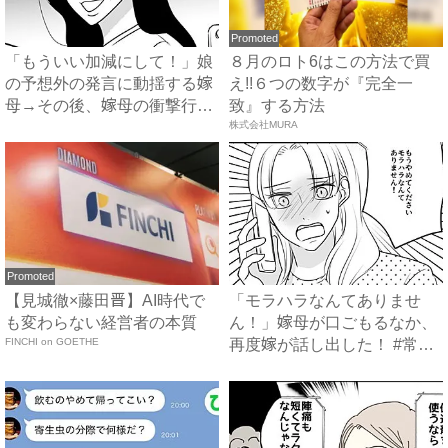
Promoted
「もういい加減にして！」娘
８月のロト6はこの方法で買
の予想外の発言に動揺する嫁
え!!６つの数字が『完全一
母→その後、嫁母の衝撃行動
致』する方法
で...
株式会社MURA
Promoted
【見城徹×藤田晋】AI時代で
「モラハラなんてありませ
も変わらない経営者の本質
ん！」嫁母が口ごもるなか、
FINCHI on GOETHE
再度嫁が話し出した！ #常識
知...