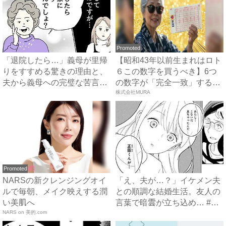
Promoted
「退院したら…」義母が里帰
【昭和43年以前生まれはロト
りをすすめる驚きの理由と、
６この数字を買うべき】6つ
夫から義母への完璧な苦言
の数字が「完全一致」する
#...
方...
株式会社MURA
Promoted
NARSの新クレンジングオイ
「え、夫が…？」イケメン夫
ルで毎朝、メイク映えする潤
との順調な結婚生活。友人の
い美肌へ
言葉で暗雲が立ち込め… #
NARS on 美的.com
サ...