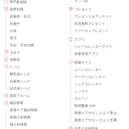
タウン誌
専門家相談
基礎知識
プレゼント
妊娠前・妊活
プレゼント＆アンケート
妊娠中
全員無料プレゼント
出産
ファーストプレゼント
育児
アプリ
不妊・不妊治療
ベビーカレンダーアプリ
Ｑ＆Ａ
体重管理アプリ
体験談
関連サイト
レシピ
ムーンカレンダー
離乳食レシピ
ウーマンカレンダー
妊娠食レシピ
シニアカレンダー
妊活食レシピ
シッテク
成長アルバム
ヨムーノ
施設検索
医師監修.com
産後ケア施設検索
産後ケアサロン ひより青山
産婦人科検索
産後ケアサロン ひより芝浦
婦人科検索
子育て支援団体