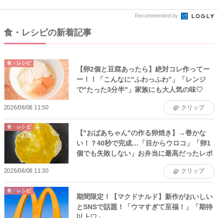
Recommended by
食・レシピの新着記事
食・レシピ
【卵2個と豆腐あったら】絶対コレ作ってー
ー！！「こんなに“ふわっふわ”」「レンジ
で"たった3分半"」家族にも大人気の味♡
2026/08/08 11:50
クリップ
食・レシピ
【"おばあちゃん"の作る卵焼き】→巻かな
い！？40秒で完成…「目からウロコ」「卵1
個でも失敗しない」お弁当に最高だったレポ
2026/08/08 11:30
クリップ
食・レシピ
期間限定！【マクドナルド】新作がおいしい
とSNSで話題！「ウマすぎて至福！」「期待
以上♡」