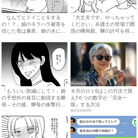
「なんてヒドイことをする
「大丈夫です。やっちゃって
の！？」娘のモラハラ被害を
ください」弁護士の登場で困
信じた母は暴走。娘の夫に電
惑の嫁両親。嫁の許可を得た
話を...
母...
Promoted
「もういい加減にして！」娘
８月のロト6はこの方法で買
の予想外の発言に動揺する嫁
え!!６つの数字が『完全一
母→その後、嫁母の衝撃行動
致』する方法
で...
株式会社MURA