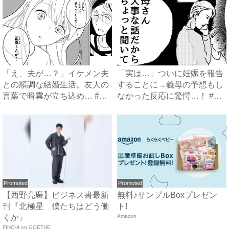
「え、夫が…？」イケメン夫
「実は…」ついに妊娠を報告
との順調な結婚生活。友人の
することに→義母の予想もし
言葉で暗雲が立ち込め… #
なかった反応に驚愕…！ #
サ...
早...
Promoted
Promoted
【西野亮廣】ビジネス書最新
無料♪サンプルBoxプレゼン
刊『北極星 僕たちはどう働
ト!
くか』
Amazon
FINCHI on GOETHE