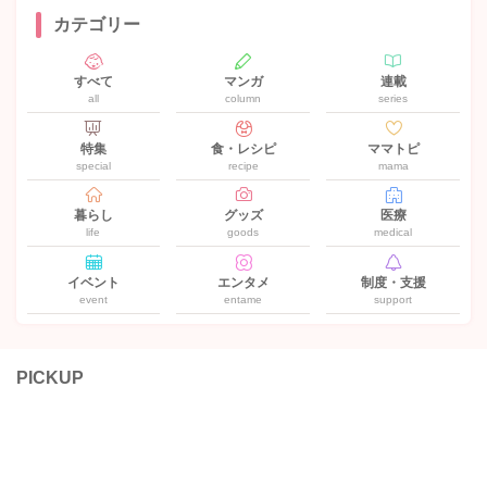
カテゴリー
すべて
マンガ
連載
all
column
series
特集
食・レシピ
ママトピ
special
recipe
mama
暮らし
グッズ
医療
life
goods
medical
イベント
エンタメ
制度・支援
event
entame
support
PICKUP