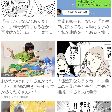
「モラハラなんてありませ
育児も家事もしない夫「寄生
ん！」嫁母が口ごもるなか、
虫は黙ってろ」→助けを求め
再度嫁が話し出した！ #常識
た私が連絡をしたある人物と
知...
は...
Promoted
おかたづけもできる点がうれ
「促進剤ならラクね…？」義
しい！ 動物の鳴き声やセリフ
母の言葉にモヤモヤして夫に
が盛りだくさんの「アニ
相談。すると夫は義母
ア ...
タカラトミー｜Hugkum
に…！？...