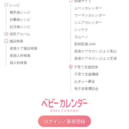
関連サイト
レシピ
ムーンカレンダー
離乳食レシピ
ウーマンカレンダー
妊娠食レシピ
シニアカレンダー
妊活食レシピ
シッテク
成長アルバム
ヨムーノ
施設検索
医師監修.com
産後ケア施設検索
産後ケアサロン ひより青山
産婦人科検索
産後ケアサロン ひより芝浦
婦人科検索
子育て支援団体
子育て支援機構
おぎゃー献金
母子栄養懇話会
ログイン／新規登録