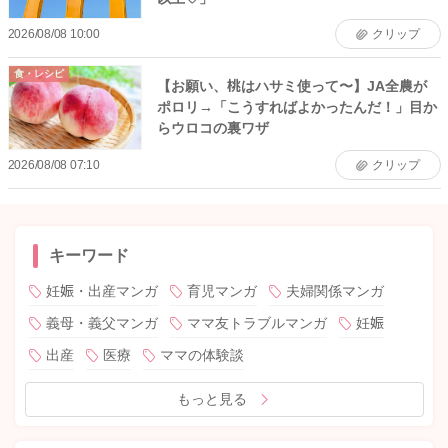
2026/08/08 10:00
クリップ
食・レシピ
【お願い、桃はハサミ使って〜】JA全農が
ポロリ→「こうすればよかったんだ！」目か
らウロコの裏ワザ
2026/08/08 07:10
クリップ
キーワード
妊娠・出産マンガ
育児マンガ
夫婦関係マンガ
義母・義父マンガ
ママ友トラブルマンガ
妊娠
出産
医療
ママの体験談
もっと見る