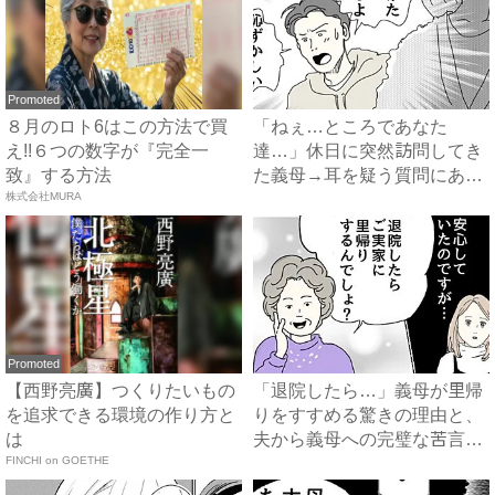
Promoted
８月のロト6はこの方法で買
「ねぇ…ところであなた
え!!６つの数字が『完全一
達…」休日に突然訪問してき
致』する方法
た義母→耳を疑う質問にあ
株式会社MURA
然…！ ...
Promoted
【西野亮廣】つくりたいもの
「退院したら…」義母が里帰
を追求できる環境の作り方と
りをすすめる驚きの理由と、
は
夫から義母への完璧な苦言
FINCHI on GOETHE
#...