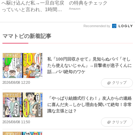
へ駆け込んだ私→一旦自宅戻
の特典をチェック
っていいと言われ、1時間後
Amazon
ま...
Recommended by
ママトピの新着記事
ママトピ
私「100円回収させて」見知らぬパパ「そし
たら使えないじゃん」→目撃者が息子くんに
話…パパ絶句のワケ
2026/08/08 12:20
クリップ
ママトピ
「やっぱり結婚式行くわ！」友人からの連絡
に喜んだ夫→しかし理由を聞いて絶句！非常
識な主張とは？
2026/08/08 11:50
クリップ
ママトピ