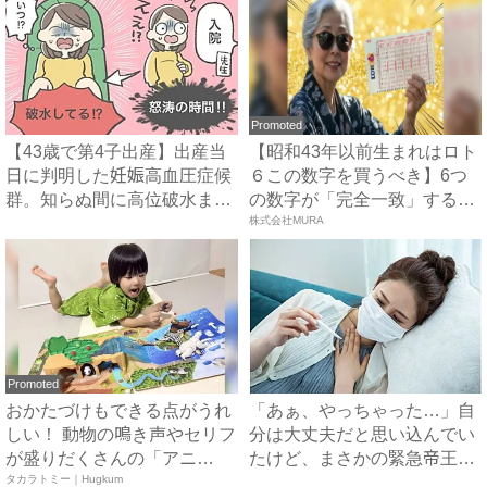
Promoted
【43歳で第4子出産】出産当
【昭和43年以前生まれはロト
日に判明した妊娠高血圧症候
６この数字を買うべき】6つ
群。知らぬ間に高位破水ま
の数字が「完全一致」する
で...
方...
株式会社MURA
Promoted
おかたづけもできる点がうれ
「あぁ、やっちゃった…」自
しい！ 動物の鳴き声やセリフ
分は大丈夫だと思い込んでい
が盛りだくさんの「アニ
たけど、まさかの緊急帝王切
ア ...
タカラトミー｜Hugkum
開...