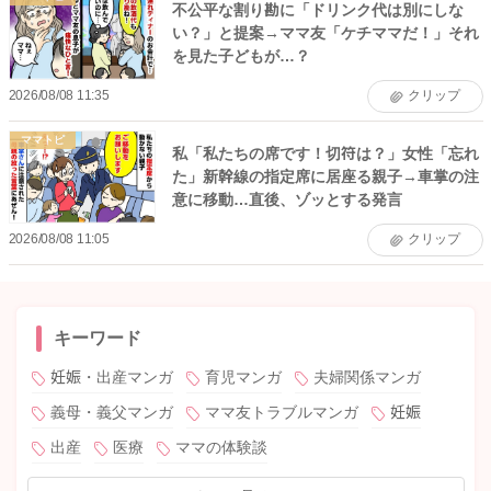
不公平な割り勘に「ドリンク代は別にしな
い？」と提案→ママ友「ケチママだ！」それ
を見た子どもが…？
2026/08/08 11:35
クリップ
ママトピ
私「私たちの席です！切符は？」女性「忘れ
た」新幹線の指定席に居座る親子→車掌の注
意に移動…直後、ゾッとする発言
2026/08/08 11:05
クリップ
キーワード
妊娠・出産マンガ
育児マンガ
夫婦関係マンガ
義母・義父マンガ
ママ友トラブルマンガ
妊娠
出産
医療
ママの体験談