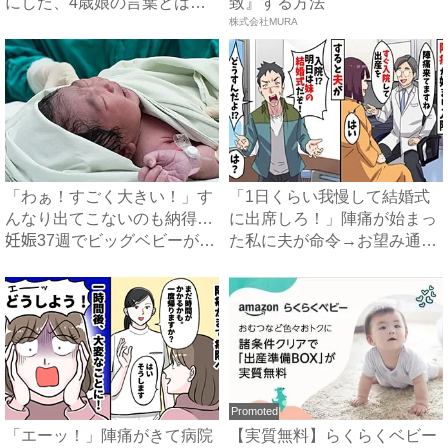
にした、4歳娘の言葉とは？
致』する方法
｜...
株式会社MURA
「わぁ！すごく大きい！」す
「1日くらい我慢して結婚式
んなり出てこないのも納得…
に出席しろ！」陣痛が始まっ
妊娠37週でビッグベビーが
た私に夫が命令→お望み通り
誕...
出...
Promoted
「エーッ！」陣痛がきて病院
【実質無料】らくらくベビー