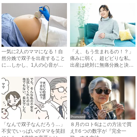
一気に2人のママになる！自
「え、もう生まれるの！？」
然分娩で双子を出産すること
痛みに弱く、超ビビりな私。
に…しかし、1人の心音が聞
出産は絶対に無痛分娩と決め
こ...
て...
Promoted
「なんで双子なんだろう…」
８月のロト6はこの方法で買
不安でいっぱいのママを笑顔
え!!６つの数字が『完全一