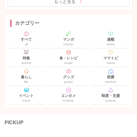
もっと見る
カテゴリー
すべて
マンガ
連載
all
column
series
特集
食・レシピ
ママトピ
special
recipe
mama
暮らし
グッズ
医療
life
goods
medical
イベント
エンタメ
制度・支援
event
entame
support
PICKUP