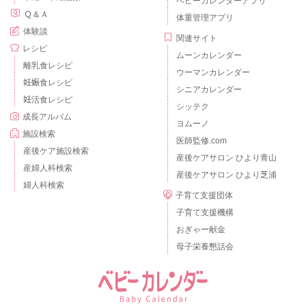
ベビーカレンダーアプリ
Ｑ＆Ａ
体重管理アプリ
体験談
関連サイト
レシピ
ムーンカレンダー
離乳食レシピ
ウーマンカレンダー
妊娠食レシピ
シニアカレンダー
妊活食レシピ
シッテク
成長アルバム
ヨムーノ
施設検索
医師監修.com
産後ケア施設検索
産後ケアサロン ひより青山
産婦人科検索
産後ケアサロン ひより芝浦
婦人科検索
子育て支援団体
子育て支援機構
おぎゃー献金
母子栄養懇話会