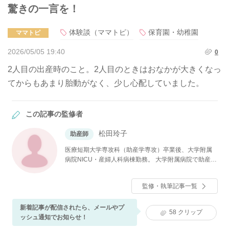
驚きの一言を！
体験談（ママトピ）
保育園・幼稚園
ママトピ
2026/05/05 19:40
0
2人目の出産時のこと。2人目のときはおなかが大きくなっ
てからもあまり胎動がなく、少し心配していました。
この記事の監修者
松田玲子
助産師
医療短期大学専攻科（助産学専攻）卒業後、大学附属
病院NICU・産婦人科病棟勤務。 大学附属病院で助産師
をしながら、私立大学大学院医療看護学研究科修士課
程修了。その後、私立大学看護学部母性看護学助教を
監修・執筆記事一覧
経て、現在ベビーカレンダーで医療系の記事執筆・監
修に携わる。
新着記事が配信されたら、メールやプ
58
クリップ
ッシュ通知でお知らせ！