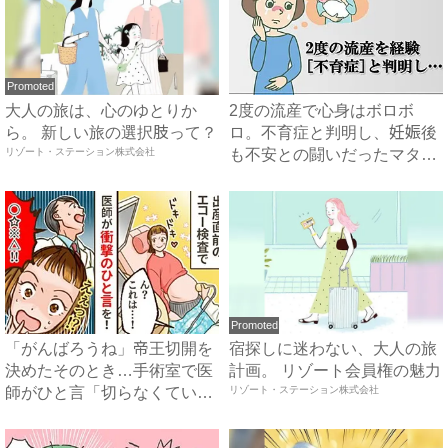
Promoted
大人の旅は、心のゆとりか
2度の流産で心身はボロボ
ら。 新しい旅の選択肢って？
ロ。不育症と判明し、妊娠後
リゾート・ステーション株式会社
も不安との闘いだったマタニ
ティ...
Promoted
「がんばろうね」帝王切開を
宿探しに迷わない、大人の旅
決めたそのとき…手術室で医
計画。 リゾート会員権の魅力
師がひと言「切らなくてい
リゾート・ステーション株式会社
い」...