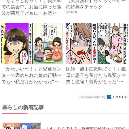
での宴会中、お酒に酔った義
の特典をチェック
父が突然子どもに…あ然とし
Amazon
た...
「かわいい〜！」と児童セン
医師「熱中症気味です！」義
ターで褒められた娘の行動⇒
母に息子を預けたら異変が⇒
でも…私だけがわかった“赤
夫も絶句！義母がとった“信
面...
じ...
Recommended by
暮らしの新着記事
暮らし
「え、なんで！？」就寝前片付けたハズの机