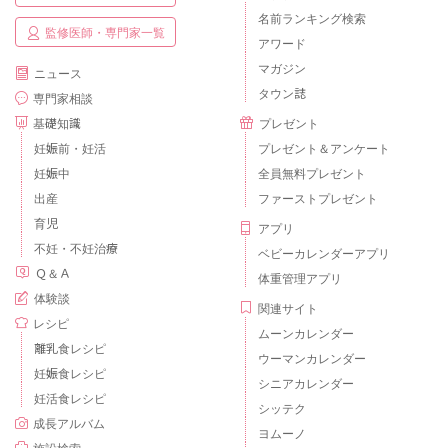
名前ランキング検索
監修医師・専門家一覧
アワード
マガジン
ニュース
タウン誌
専門家相談
基礎知識
プレゼント
妊娠前・妊活
プレゼント＆アンケート
妊娠中
全員無料プレゼント
出産
ファーストプレゼント
育児
アプリ
不妊・不妊治療
ベビーカレンダーアプリ
Ｑ＆Ａ
体重管理アプリ
体験談
関連サイト
レシピ
ムーンカレンダー
離乳食レシピ
ウーマンカレンダー
妊娠食レシピ
シニアカレンダー
妊活食レシピ
シッテク
成長アルバム
ヨムーノ
施設検索