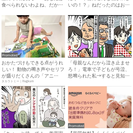
食べられないわよね、だか
いの！？」ねだったのはお菓
ら…...
子...
Promoted
おかたづけもできる点がうれ
「母親なんだから泣き止ませ
しい！ 動物の鳴き声やセリフ
ろ！」電車で子どもが号泣、
が盛りだくさんの「アニ
怒鳴られた私→すると見知ら
ア ...
ぬ...
タカラトミー｜Hugkum
Promoted
「ちょっと待って！」義実家
【実質無料】らくらくベビー