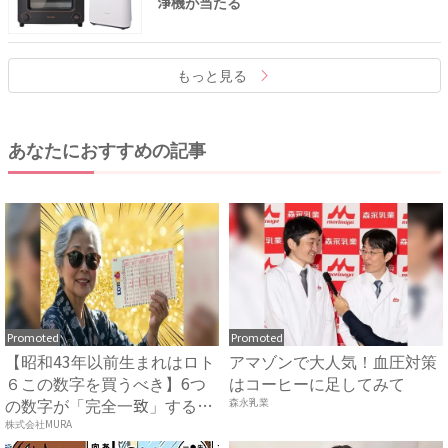
浄機が当たる
もっと見る
あなたにおすすめの記事
Promoted
Promoted
【昭和43年以前生まれはロト
アマゾンで大人気！血圧対策
６この数字を買うべき】6つ
はコーヒーに足してみて
の数字が「完全一致」する
森永乳業
方...
株式会社MURA