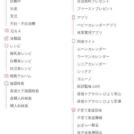
妊娠中
全員無料プレゼント
出産
ファーストプレゼント
育児
アプリ
不妊・不妊治療
ベビーカレンダーアプリ
Ｑ＆Ａ
体重管理アプリ
体験談
関連サイト
レシピ
ムーンカレンダー
離乳食レシピ
ウーマンカレンダー
妊娠食レシピ
シニアカレンダー
妊活食レシピ
シッテク
成長アルバム
ヨムーノ
施設検索
医師監修.com
産後ケア施設検索
産後ケアサロン ひより青山
産婦人科検索
産後ケアサロン ひより芝浦
婦人科検索
子育て支援団体
子育て支援機構
おぎゃー献金
母子栄養懇話会