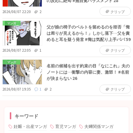
の反応に絶句 #無自覚ハラスメント 28
2026/08/07 22:20
2
クリップ
マンガ
父が娘の椅子のベルトを留めるのを拒否「俺
は周りが見えるから！」しかし落下…父を責
めると耳を疑う発言 #俺は気配り上手パパ 59
2026/08/07 22:05
1
クリップ
マンガ
名前の候補を出す約束の日「なにこれ」夫の
ノートには…衝撃の内容に妻、激怒！ #名前
が決まらない 26
2026/08/07 19:35
1
2
クリップ
キーワード
妊娠・出産マンガ
育児マンガ
夫婦関係マンガ