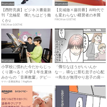
Promoted
Promoted
【西野亮廣】ビジネス書最新
【見城徹×藤田晋】AI時代で
刊『北極星 僕たちはどう働
も変わらない経営者の本質
くか』
FINCHI on GOETHE
FINCHI on GOETHE
Promoted
小学校に慣れた今だからじっ
「強引なほうがいいんか
くり選べる！ 小学１年生夏休
な…」頑なに拒む息子が心配
みからの「音楽教室」デビ
⇒先生が無理やり息子の肩を
ュ...
抱き、...
ヤマハ音楽振興会｜HugKum