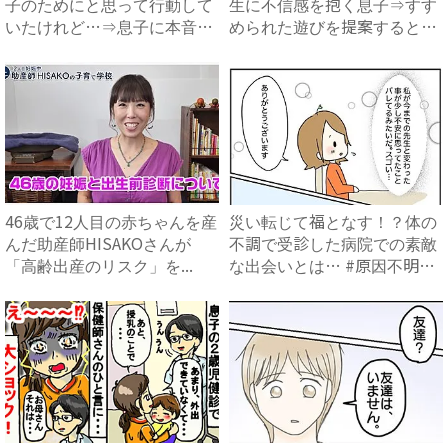
子のためにと思って行動して
生に不信感を抱く息子⇒すす
いたけれど…⇒息子に本音を
められた遊びを提案すると、
聞...
ま...
46歳で12人目の赤ちゃんを産
災い転じて福となす！？体の
んだ助産師HISAKOさんが
不調で受診した病院での素敵
「高齢出産のリスク」を...
な出会いとは… #原因不明
不...