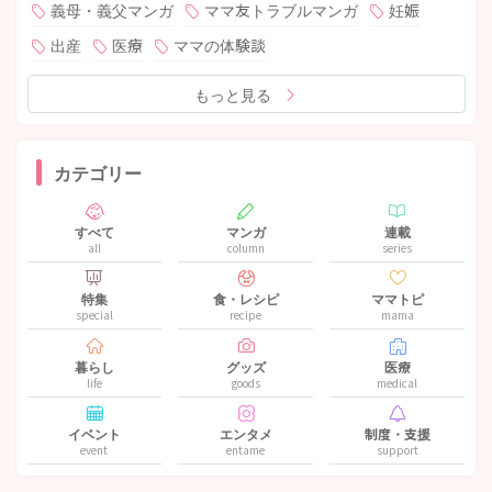
義母・義父マンガ
ママ友トラブルマンガ
妊娠
出産
医療
ママの体験談
もっと見る
カテゴリー
すべて
マンガ
連載
all
column
series
特集
食・レシピ
ママトピ
special
recipe
mama
暮らし
グッズ
医療
life
goods
medical
イベント
エンタメ
制度・支援
event
entame
support