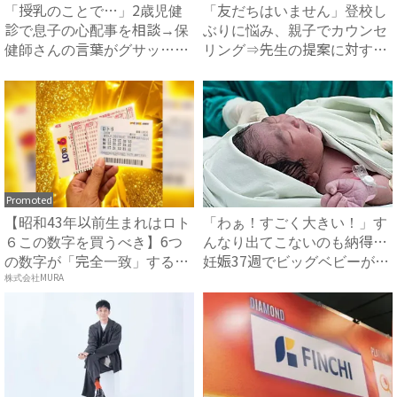
「授乳のことで…」2歳児健
「友だちはいません」登校し
診で息子の心配事を相談→保
ぶりに悩み、親子でカウンセ
健師さんの言葉がグサッ…指
リング⇒先生の提案に対する
摘...
息...
Promoted
【昭和43年以前生まれはロト
「わぁ！すごく大きい！」す
６この数字を買うべき】6つ
んなり出てこないのも納得…
の数字が「完全一致」する
妊娠37週でビッグベビーが
方...
誕...
株式会社MURA