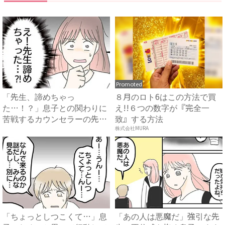
Promoted
「先生、諦めちゃっ
８月のロト6はこの方法で買
た…！？」息子との関わりに
え!!６つの数字が『完全一
苦戦するカウンセラーの先生
致』する方法
⇒まさかの...
株式会社MURA
「ちょっとしつこくて…」息
「あの人は悪魔だ」強引な先