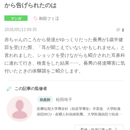
から告げられたのは
和田フミ江
マンガ
2026/05/12 09:35
0
赤ちゃんのころから発達がゆっくりだった長男が1歳半健
診を受けた際、「耳が聞こえていないかもしれません」と
言われました。ショックを受けながらも紹介された耳鼻科
に連れて行き、検査をした結果……。長男の発達障害に気
付いたときの体験談をご紹介します。
この記事の監修者
松田玲子
助産師
医療短期大学専攻科（助産学専攻）卒業後、大学附属
病院NICU・産婦人科病棟勤務。 大学附属病院で助産師
をしながら、私立大学大学院医療看護学研究科修士課
程修了。その後、私立大学看護学部母性看護学助教を
監修・執筆記事一覧