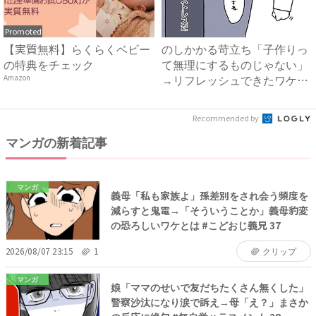
Promoted
【実質無料】らくらくベビー
のしかかる苛立ち「子作りっ
の特典をチェック
て無理にするものじゃない」
→リフレッシュできたワケ
Amazon
#...
Recommended by
マンガの新着記事
マンガ
義母「私も家族よ」孫差別をされ会う頻度を
減らすと鬼電→「そういうことか」義母豹変
の恐ろしいワケとは #こどおじ義兄 37
2026/08/07 23:15
1
クリップ
マンガ
娘「ママのせいで友だちたくさん無くした」
警察沙汰になり涙で訴え→母「え？」まさか