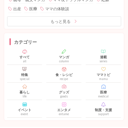
出産
医療
ママの体験談
もっと見る
カテゴリー
すべて
マンガ
連載
all
column
series
特集
食・レシピ
ママトピ
special
recipe
mama
暮らし
グッズ
医療
life
goods
medical
イベント
エンタメ
制度・支援
event
entame
support