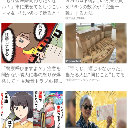
い！」車に乗せてとしつこい
え!!６つの数字が『完全一
ママ友→思い切って断ると…
致』する方法
ママ...
株式会社MURA
Promoted
「警察呼びますよ？」注意を
「宝くじ、運じゃなかった」
聞かない隣人に妻の怒りが爆
当たる人は“同じこと”してる
発して… ＃騒音トラブル 隣...
合同会社デジタルファーム