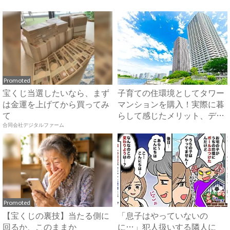
Promoted
宝くじ当選したいなら、まず
子育ての住環境としてタワー
は金運を上げてから買ってみ
マンションを購入！実際に暮
て
らして感じたメリット、デメ
リ...
合同会社デジタルファーム
Promoted
【宝くじの裏技】当たる側に
「息子はやっていないの
回るか、このままか
に…」犯人扱いする隣人に