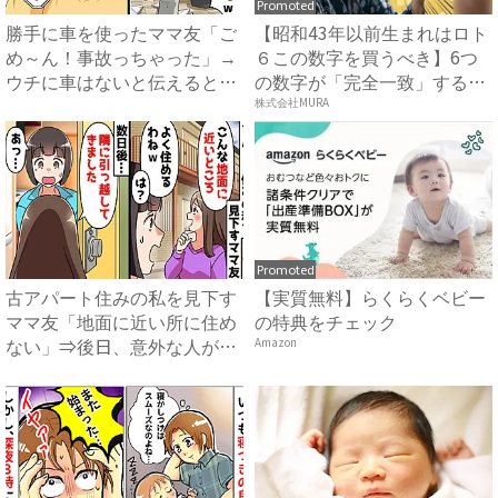
Promoted
勝手に車を使ったママ友「ご
【昭和43年以前生まれはロト
め～ん！事故っちゃった」→
６この数字を買うべき】6つ
ウチに車はないと伝えると
の数字が「完全一致」する
衝....
方...
株式会社MURA
Promoted
古アパート住みの私を見下す
【実質無料】らくらくベビー
ママ友「地面に近い所に住め
の特典をチェック
ない」⇒後日、意外な人が引
Amazon
っ...