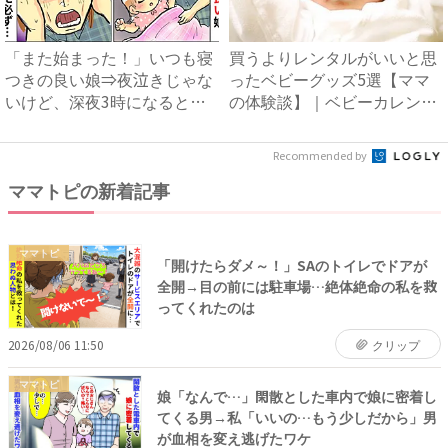
「また始まった！」いつも寝
買うよりレンタルがいいと思
つきの良い娘⇒夜泣きじゃな
ったベビーグッズ5選【ママ
いけど、深夜3時になると必
の体験談】｜ベビーカレンダ
ず...
ー
Recommended by
ママトピの新着記事
ママトピ
「開けたらダメ～！」SAのトイレでドアが
全開→目の前には駐車場…絶体絶命の私を救
ってくれたのは
2026/08/06 11:50
クリップ
ママトピ
娘「なんで…」閑散とした車内で娘に密着し
てくる男→私「いいの…もう少しだから」男
が血相を変え逃げたワケ