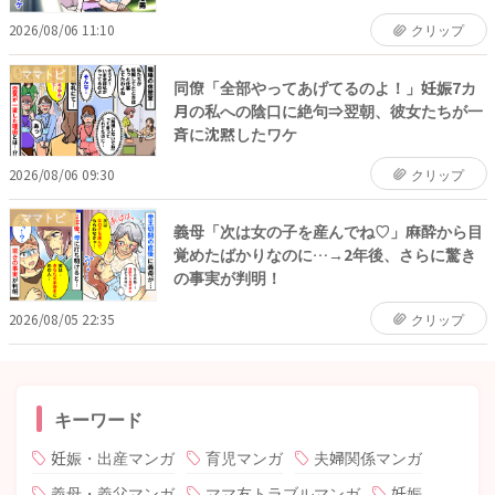
2026/08/06 11:10
クリップ
ママトピ
同僚「全部やってあげてるのよ！」妊娠7カ
月の私への陰口に絶句⇒翌朝、彼女たちが一
斉に沈黙したワケ
2026/08/06 09:30
クリップ
ママトピ
義母「次は女の子を産んでね♡」麻酔から目
覚めたばかりなのに…→2年後、さらに驚き
の事実が判明！
2026/08/05 22:35
クリップ
キーワード
妊娠・出産マンガ
育児マンガ
夫婦関係マンガ
義母・義父マンガ
ママ友トラブルマンガ
妊娠