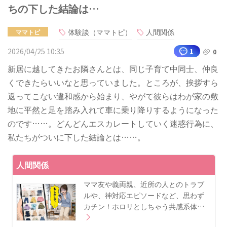
ちの下した結論は…
体験談（ママトピ）
人間関係
ママトピ
2026/04/25 10:35
1
0
新居に越してきたお隣さんとは、同じ子育て中同士、仲良
くできたらいいなと思っていました。ところが、挨拶すら
返ってこない違和感から始まり、やがて彼らはわが家の敷
地に平然と足を踏み入れて車に乗り降りするようになった
のです……。どんどんエスカレートしていく迷惑行為に、
私たちがついに下した結論とは……。
人間関係
ママ友や義両親、近所の人とのトラブ
ルや、神対応エピソードなど、思わず
カチン！ホロリとしちゃう共感系体…