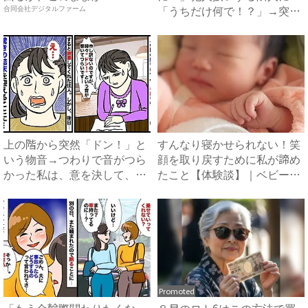
「うちだけ何で！？」→突然
合同会社デジタルファーム
態度を変...
上の階から突然「ドン！」と
すんなり寝かせられない！笑
いう物音→つわりで音がつら
顔を取り戻すために私が諦め
かった私は、意を決して、手
たこと【体験談】｜ベビーカ
紙...
レ...
Promoted
「もう金輪際関わりたくな
８月のロト6はこの方法で買