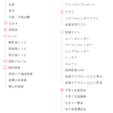
出産
ファーストプレゼント
育児
アプリ
不妊・不妊治療
ベビーカレンダーアプリ
Ｑ＆Ａ
体重管理アプリ
体験談
関連サイト
レシピ
ムーンカレンダー
離乳食レシピ
ウーマンカレンダー
妊娠食レシピ
シニアカレンダー
妊活食レシピ
シッテク
成長アルバム
ヨムーノ
施設検索
医師監修.com
産後ケア施設検索
産後ケアサロン ひより青山
産婦人科検索
産後ケアサロン ひより芝浦
婦人科検索
子育て支援団体
子育て支援機構
おぎゃー献金
母子栄養懇話会