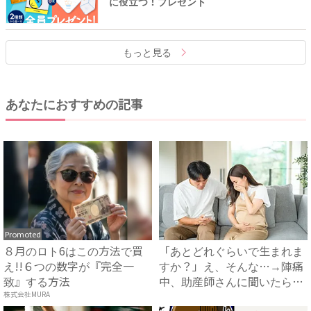
に役立つ！プレゼント
もっと見る
あなたにおすすめの記事
Promoted
８月のロト6はこの方法で買
「あとどれぐらいで生まれま
え!!６つの数字が『完全一
すか？」え、そんな…→陣痛
致』する方法
中、助産師さんに聞いたら衝
撃...
株式会社MURA