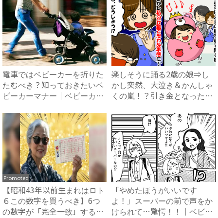
電車ではベビーカーを折りた
楽しそうに踊る2歳の娘⇒し
たむべき？知っておきたいベ
かし突然、大泣き＆かんしゃ
ビーカーマナー｜ベビーカレ
くの嵐！？引き金となった出
ン...
来...
Promoted
【昭和43年以前生まれはロト
「やめたほうがいいです
６この数字を買うべき】6つ
よ！」スーパーの前で声をか
の数字が「完全一致」する
けられて…驚愕！！｜ベビー