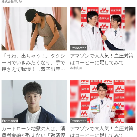
方...
カレン...
株式会社MURA
Promoted
「うわ、出ちゃう！」タクシ
アマゾンで大人気！血圧対策
ー内でいきみたくなり、手で
はコーヒーに足してみて
押さえて我慢！→双子出産で
森永乳業
ま...
Promoted
Promoted
カードローン地獄の人は、消
アマゾンで大人気！血圧対策
費者金融が教えない『返済停
はコーヒーに足してみて