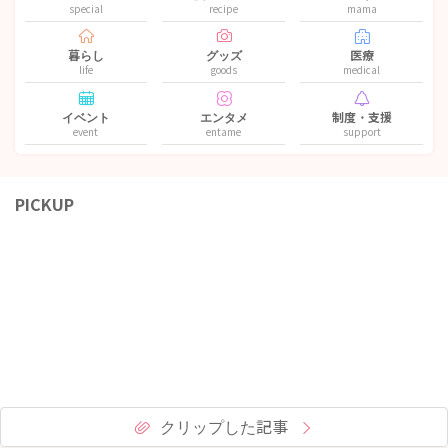
special
recipe
mama
暮らし
グッズ
医療
life
goods
medical
イベント
エンタメ
制度・支援
event
entame
support
PICKUP
クリップした記事