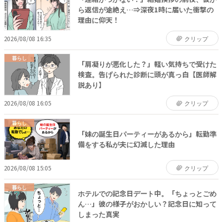
ら返信が途絶え…⇒深夜1時に届いた衝撃の
理由に仰天！
2026/08/08 16:35
クリップ
暮らし
「肩凝りが悪化した？」軽い気持ちで受けた
検査。告げられた診断に頭が真っ白【医師解
説あり】
2026/08/08 16:05
クリップ
暮らし
「妹の誕生日パーティーがあるから」転勤準
備をする私が夫に幻滅した理由
2026/08/08 15:05
クリップ
暮らし
ホテルでの記念日デート中。「ちょっとごめ
ん…」彼の様子がおかしい？記念日に知って
しまった真実