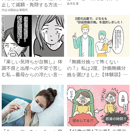
止して減額・免除する方法』
森永乳業
で...
渋谷法務総合事務所
「楽しい気持ちが台無し」体
「無痛分娩って怖くない
調不良と出産への不安で苦し
の？」私は2度、計画無痛分
む私→義母からの冷たい言葉
娩を選びました【体験談】｜
に...
ベビー...
「あぁ、やっちゃった…」自
【43歳で第4子出産】出産当