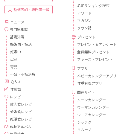
名前ランキング検索
監修医師・専門家一覧
アワード
マガジン
ニュース
タウン誌
専門家相談
基礎知識
プレゼント
妊娠前・妊活
プレゼント＆アンケート
妊娠中
全員無料プレゼント
出産
ファーストプレゼント
育児
アプリ
不妊・不妊治療
ベビーカレンダーアプリ
Ｑ＆Ａ
体重管理アプリ
体験談
関連サイト
レシピ
ムーンカレンダー
離乳食レシピ
ウーマンカレンダー
妊娠食レシピ
シニアカレンダー
妊活食レシピ
シッテク
成長アルバム
ヨムーノ
施設検索