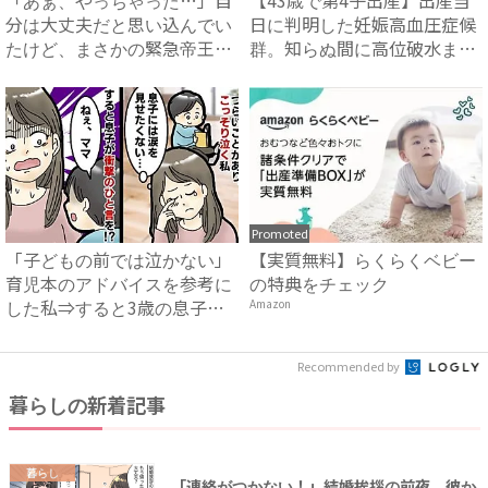
分は大丈夫だと思い込んでい
日に判明した妊娠高血圧症候
たけど、まさかの緊急帝王切
群。知らぬ間に高位破水ま
開...
で...
Promoted
「子どもの前では泣かない」
【実質無料】らくらくベビー
育児本のアドバイスを参考に
の特典をチェック
した私⇒すると3歳の息子が
Amazon
衝...
Recommended by
暮らしの新着記事
暮らし
「連絡がつかない！」結婚挨拶の前夜、彼か