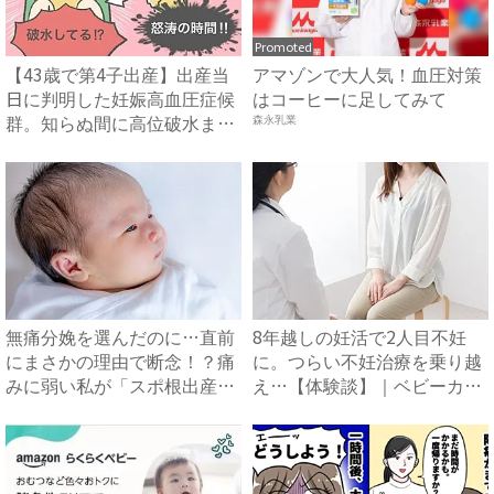
Promoted
【43歳で第4子出産】出産当
アマゾンで大人気！血圧対策
日に判明した妊娠高血圧症候
はコーヒーに足してみて
群。知らぬ間に高位破水ま
森永乳業
で...
無痛分娩を選んだのに…直前
8年越しの妊活で2人目不妊
にまさかの理由で断念！？痛
に。つらい不妊治療を乗り越
みに弱い私が「スポ根出産」
え…【体験談】｜ベビーカレ
を...
ン...