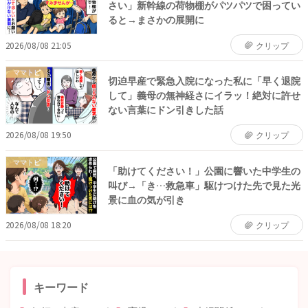
さい」新幹線の荷物棚がパツパツで困ってい
ると→まさかの展開に
2026/08/08 21:05
クリップ
ママトピ
切迫早産で緊急入院になった私に「早く退院
して」義母の無神経さにイラッ！絶対に許せ
ない言葉にドン引きした話
2026/08/08 19:50
クリップ
ママトピ
「助けてください！」公園に響いた中学生の
叫び→「き…救急車」駆けつけた先で見た光
景に血の気が引き
2026/08/08 18:20
クリップ
キーワード