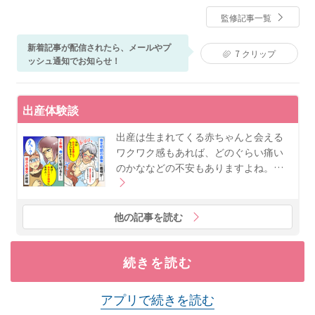
ディセラピスト（ベビーマッサージ）資格あり。現在
監修記事一覧
は産科医院、母子専門訪問看護ステーションにて、入
院中だけでなく産後ケアや育児支援に従事。ベビーカ
新着記事が配信されたら、メールやプ
レンダーでは、妊娠中や子育て期に寄り添い、分かり
7
クリップ
ッシュ通知でお知らせ！
やすくためになる記事作りを心がけている。自身も姉
妹の母として子育てに奮闘中。
出産体験談
出産は生まれてくる赤ちゃんと会える
ワクワク感もあれば、どのぐらい痛い
のかななどの不安もありますよね。…
他の記事を読む
続きを読む
アプリで続きを読む