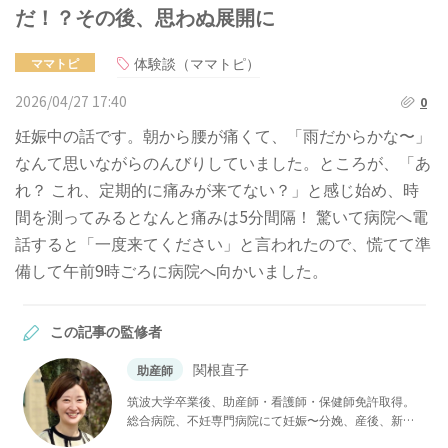
だ！？その後、思わぬ展開に
体験談（ママトピ）
ママトピ
2026/04/27 17:40
0
妊娠中の話です。朝から腰が痛くて、「雨だからかな〜」
なんて思いながらのんびりしていました。ところが、「あ
れ？ これ、定期的に痛みが来てない？」と感じ始め、時
間を測ってみるとなんと痛みは5分間隔！ 驚いて病院へ電
話すると「一度来てください」と言われたので、慌てて準
備して午前9時ごろに病院へ向かいました。
この記事の監修者
関根直子
助産師
筑波大学卒業後、助産師・看護師・保健師免許取得。
総合病院、不妊専門病院にて妊娠〜分娩、産後、新生
児看護まで産婦人科領域に広く携わる。チャイルドボ