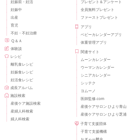
妊娠前・妊活
プレゼント＆アンケート
妊娠中
全員無料プレゼント
出産
ファーストプレゼント
育児
アプリ
不妊・不妊治療
ベビーカレンダーアプリ
Ｑ＆Ａ
体重管理アプリ
体験談
関連サイト
レシピ
ムーンカレンダー
離乳食レシピ
ウーマンカレンダー
妊娠食レシピ
シニアカレンダー
妊活食レシピ
シッテク
成長アルバム
ヨムーノ
施設検索
医師監修.com
産後ケア施設検索
産後ケアサロン ひより青山
産婦人科検索
産後ケアサロン ひより芝浦
婦人科検索
子育て支援団体
子育て支援機構
おぎゃー献金