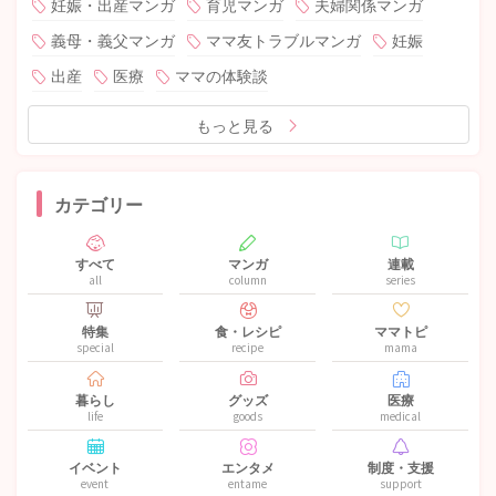
妊娠・出産マンガ
育児マンガ
夫婦関係マンガ
義母・義父マンガ
ママ友トラブルマンガ
妊娠
出産
医療
ママの体験談
もっと見る
カテゴリー
すべて
マンガ
連載
all
column
series
特集
食・レシピ
ママトピ
special
recipe
mama
暮らし
グッズ
医療
life
goods
medical
イベント
エンタメ
制度・支援
event
entame
support