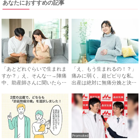
あなたにおすすめの記事
「あとどれぐらいで生まれま
「え、もう生まれるの！？」
すか？」え、そんな…→陣痛
痛みに弱く、超ビビりな私。
中、助産師さんに聞いたら衝
出産は絶対に無痛分娩と決め
撃...
て...
Promoted