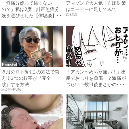
「無痛分娩って怖くない
アマゾンで大人気！血圧対策
の？」私は2度、計画無痛分
はコーヒーに足してみて
娩を選びました【体験談】｜
森永乳業
ベビー...
Promoted
８月のロト6はこの方法で買
「アカン…めちゃ痛い！」出
え!!６つの数字が『完全一
産でおしりを負傷！？激痛が
致』する方法
つらい⇒数日後まさかの…
#...
株式会社MURA