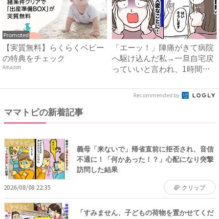
Promoted
【実質無料】らくらくベビー
「エーッ！」陣痛がきて病院
の特典をチェック
へ駆け込んだ私→一旦自宅戻
っていいと言われ、1時間後
Amazon
ま...
Recommended by
ママトピの新着記事
ママトピ
義母「来ないで」帰省直前に拒否され、音信
不通に！「何かあった！？」心配になり突撃
訪問した結果
2026/08/08 22:35
クリップ
ママトピ
「すみません、子どもの荷物を置かせてくだ