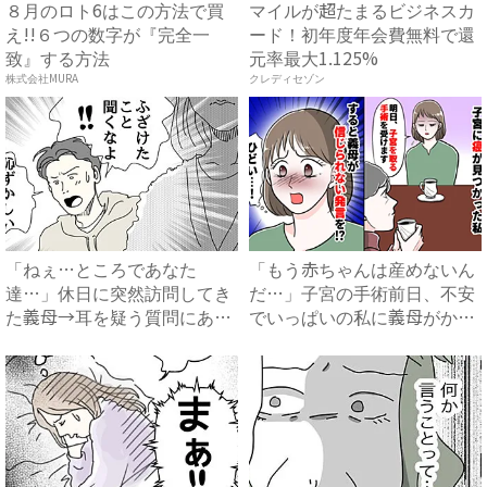
８月のロト6はこの方法で買
マイルが超たまるビジネスカ
え!!６つの数字が『完全一
ード！初年度年会費無料で還
致』する方法
元率最大1.125%
株式会社MURA
クレディセゾン
「ねぇ…ところであなた
「もう赤ちゃんは産めないん
達…」休日に突然訪問してき
だ…」子宮の手術前日、不安
た義母→耳を疑う質問にあ
でいっぱいの私に義母がかけ
然…！ ...
た...