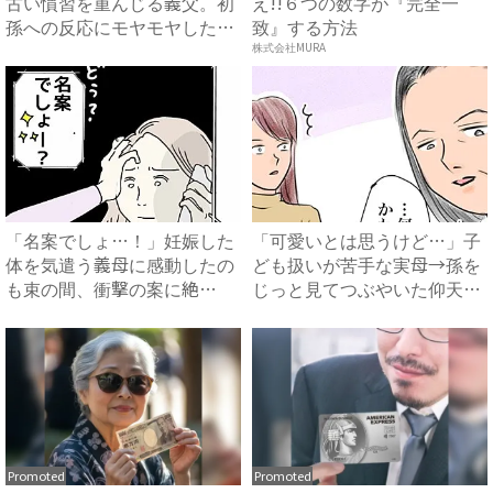
古い慣習を重んじる義父。初
え!!６つの数字が『完全一
孫への反応にモヤモヤした体
致』する方法
験...
株式会社MURA
「名案でしょ…！」妊娠した
「可愛いとは思うけど…」子
体を気遣う義母に感動したの
ども扱いが苦手な実母→孫を
も束の間、衝撃の案に絶
じっと見てつぶやいた仰天発
句…！...
言...
Promoted
Promoted