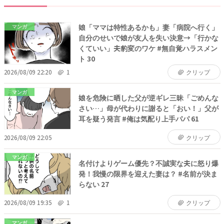
娘「ママは特性あるかも」妻「病院へ行く」
マンガ
自分のせいで娘が友人を失い決意→「行かな
くていい」夫豹変のワケ #無自覚ハラスメン
ト 30
2026/08/09 22:20
1
クリップ
マンガ
娘を危険に晒した父が逆ギレ三昧「ごめんな
さい…」母が代わりに謝ると「おい！」父が
耳を疑う発言 #俺は気配り上手パパ 61
2026/08/09 22:05
クリップ
マンガ
名付けよりゲーム優先？不誠実な夫に怒り爆
発！我慢の限界を迎えた妻は？ #名前が決ま
らない 27
2026/08/09 19:35
1
クリップ
マンガ