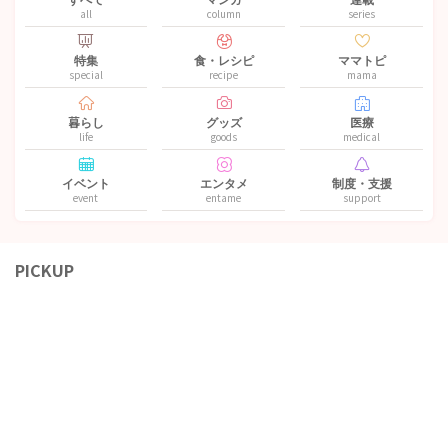
all
column
series
特集
食・レシピ
ママトピ
special
recipe
mama
暮らし
グッズ
医療
life
goods
medical
イベント
エンタメ
制度・支援
event
entame
support
PICKUP