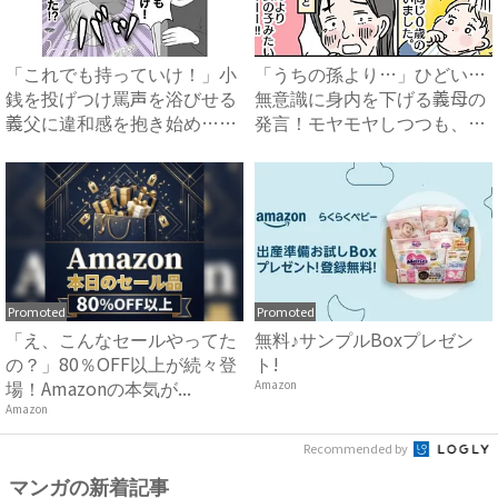
「これでも持っていけ！」小
「うちの孫より…」ひどい…
銭を投げつけ罵声を浴びせる
無意識に身内を下げる義母の
義父に違和感を抱き始め…
発言！モヤモヤしつつも、私
#...
が...
Promoted
Promoted
「え、こんなセールやってた
無料♪サンプルBoxプレゼン
の？」80％OFF以上が続々登
ト!
場！Amazonの本気が...
Amazon
Amazon
Recommended by
マンガの新着記事