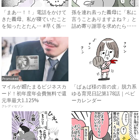
「まあ…！！」電話をかけて
孫を連れ去った義母に「私に
きた義母。私が寝ていたこと
言うことありますよね？」と
を知ったとたん… #早く孫
詰め寄り謝罪を求めたら…
が...
#...
Promoted
マイルが超たまるビジネスカ
「ばぁば様の首の皮」脱力系
ード！初年度年会費無料で還
ゆる育児日記第178話｜ベビ
元率最大1.125%
ーカレンダー
クレディセゾン