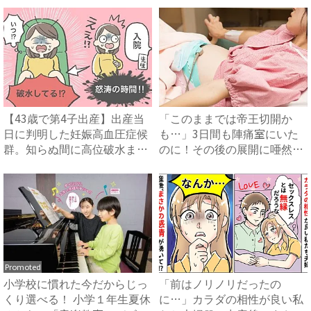
【43歳で第4子出産】出産当
「このままでは帝王切開か
日に判明した妊娠高血圧症候
も…」3日間も陣痛室にいた
群。知らぬ間に高位破水ま
のに！その後の展開に唖然…
で...
【体...
Promoted
小学校に慣れた今だからじっ
「前はノリノリだったの
くり選べる！ 小学１年生夏休
に…」カラダの相性が良い私