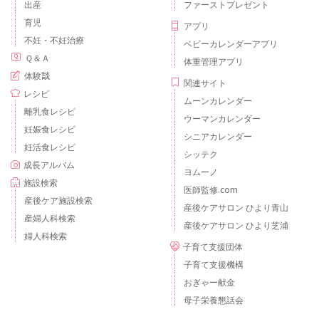
出産
ファーストプレゼント
育児
アプリ
不妊・不妊治療
ベビーカレンダーアプリ
Ｑ＆Ａ
体重管理アプリ
体験談
関連サイト
レシピ
ムーンカレンダー
離乳食レシピ
ウーマンカレンダー
妊娠食レシピ
シニアカレンダー
妊活食レシピ
シッテク
成長アルバム
ヨムーノ
施設検索
医師監修.com
産後ケア施設検索
産後ケアサロン ひより青山
産婦人科検索
産後ケアサロン ひより芝浦
婦人科検索
子育て支援団体
子育て支援機構
おぎゃー献金
母子栄養懇話会