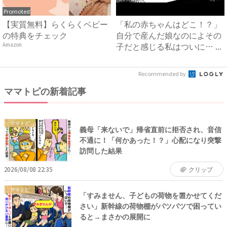
Promoted
【実質無料】らくらくベビー
「私の赤ちゃんはどこ！？」
の特典をチェック
自分で産んだ娘なのによその
子だと感じる私はついに… ...
Amazon
Recommended by
ママトピの新着記事
ママトピ
義母「来ないで」帰省直前に拒否され、音信
不通に！「何かあった！？」心配になり突撃
訪問した結果
2026/08/08 22:35
クリップ
ママトピ
「すみません、子どもの荷物を置かせてくだ
さい」新幹線の荷物棚がパツパツで困ってい
ると→まさかの展開に