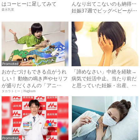
はコーヒーに足してみて
んなり出てこないのも納得…
妊娠37週でビッグベビーが
森永乳業
誕...
Promoted
おかたづけもできる点がうれ
「諦めなさい」中絶を経験→
しい！ 動物の鳴き声やセリフ
病気で妊活中止。当たり前だ
が盛りだくさんの「アニ
と思っていた妊娠・出産、現
ア ...
実...
タカラトミー｜Hugkum
Promoted