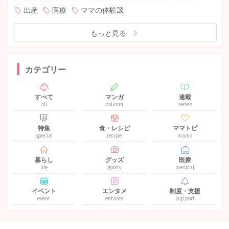
出産
医療
ママの体験談
もっと見る
カテゴリー
すべて
マンガ
連載
all
column
series
特集
食・レシピ
ママトピ
special
recipe
mama
暮らし
グッズ
医療
life
goods
medical
イベント
エンタメ
制度・支援
event
entame
support