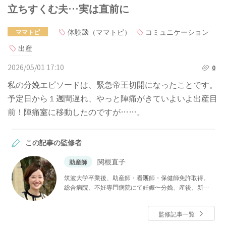
立ちすくむ夫…実は直前に
体験談（ママトピ）
コミュニケーション
ママトピ
出産
2026/05/01 17:10
0
私の分娩エピソードは、緊急帝王切開になったことです。
予定日から１週間遅れ、やっと陣痛がきていよいよ出産目
前！陣痛室に移動したのですが……。
この記事の監修者
関根直子
助産師
筑波大学卒業後、助産師・看護師・保健師免許取得。
総合病院、不妊専門病院にて妊娠〜分娩、産後、新生
児看護まで産婦人科領域に広く携わる。チャイルドボ
ディセラピスト（ベビーマッサージ）資格あり。現在
監修記事一覧
は産科医院、母子専門訪問看護ステーションにて、入
院中だけでなく産後ケアや育児支援に従事。ベビーカ