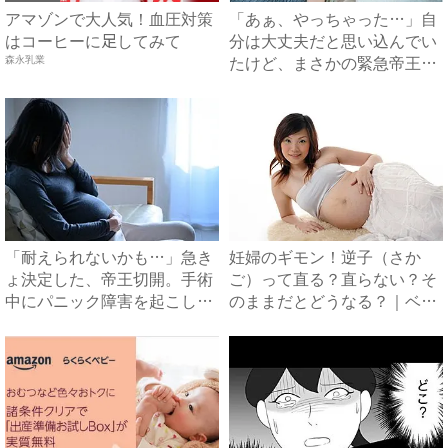
アマゾンで大人気！血圧対策
「あぁ、やっちゃった…」自
はコーヒーに足してみて
分は大丈夫だと思い込んでい
たけど、まさかの緊急帝王切
森永乳業
開...
「耐えられないかも…」急き
妊婦のギモン！逆子（さか
ょ決定した、帝王切開。手術
ご）って直る？直らない？そ
中にパニック障害を起こしか
のままだとどうなる？｜ベビ
け...
ーカ...