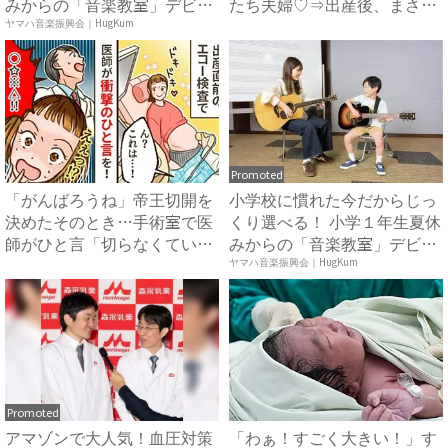
みからの「音楽教室」デビ
たち夫婦♡⇒出産後、まさか
ュ...
の感情...
ヤマハ音楽振興会｜HugKum
Promoted
「がんばろうね」帝王切開を
小学校に慣れた今だからじっ
決めたそのとき…手術室で医
くり選べる！ 小学１年生夏休
師がひと言「切らなくてい
みからの「音楽教室」デビ
い」...
ュ...
ヤマハ音楽振興会｜HugKum
Promoted
アマゾンで大人気！血圧対策
「わぁ！すごく大きい！」す