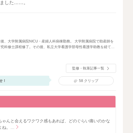
みました……。
後、大学附属病院NICU・産婦人科病棟勤務。 大学附属病院で助産師を
研究科修士課程修了。その後、私立大学看護学部母性看護学助教を経て、
執筆・監修に携わる。
監修・執筆記事一覧
せ！
58
クリップ
ちゃんと会えるワクワク感もあれば、どのぐらい痛いのかな
よね。…