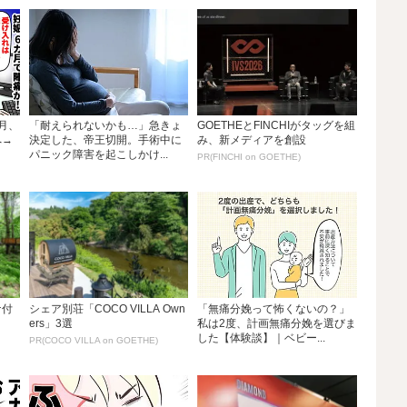
月、
「耐えられないかも…」急きょ
GOETHEとFINCHIがタッグを組
へ→
決定した、帝王切開。手術中に
み、新メディアを創設
パニック障害を起こしかけ...
PR(FINCHI on GOETHE)
ナ付
シェア別荘「COCO VILLA Own
「無痛分娩って怖くないの？」
ers」3選
私は2度、計画無痛分娩を選びま
した【体験談】｜ベビー...
PR(COCO VILLA on GOETHE)