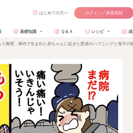
ログイン／新規登録
はじめての方へ
談
基礎知識
Ｑ＆Ａ
レシピ
成
もう無理…車内で生まれた赤ちゃんに起きた怒涛のハプニングと母子の