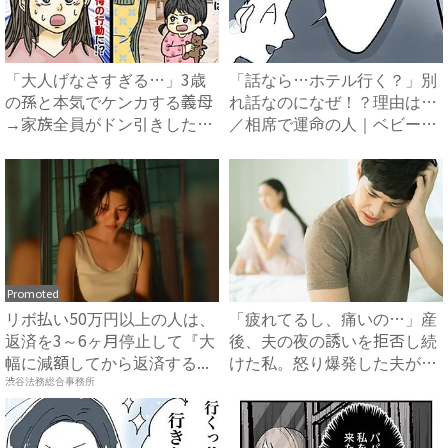
「大人げなさすぎる…」3歳
「話なら…ホテル行く？」別
の孫と本気でケンカする義母
れ話なのになぜ！？理由は…
→家族全員がドン引きした、
／相席で運命の人｜ベビーカ
ま...
レ...
Promoted
リボ払い50万円以上の人は、
「疲れてるし、痛いの…」産
返済を3～6ヶ月停止して『大
後、夫の夜の誘いを拒否し続
幅に減額してから返済する...
けた私。怒り爆発した夫がま
さ...
渋谷法務総合事務所