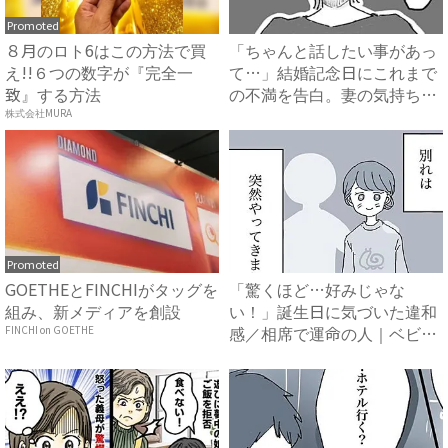
Promoted
８月のロト6はこの方法で買
「ちゃんと話したい事があっ
え!!６つの数字が『完全一
て…」結婚記念日にこれまで
致』する方法
の不満を告白。妻の気持ち
を....
株式会社MURA
Promoted
GOETHEとFINCHIがタッグを
「驚くほど…好みじゃな
組み、新メディアを創設
い！」誕生日に気づいた違和
感／相席で運命の人｜ベビー
FINCHI on GOETHE
カレン...