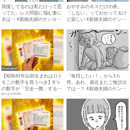
我慢してるのは私だけって思
おやすみのキスだけの夜。
ってた。レス問題に悩む妻に
「しない」ってわかってるけ
夫は… #新婚夫婦のケンカ
ど寂しい #新婚夫婦のケンカ
事...
事...
Promoted
【昭和43年以前生まれはロト
「毎日したい！」から3カ
６この数字を買うべき】6つ
月。あれ、最近またご無沙汰
の数字が「完全一致」する
では…？ #新婚夫婦のケンカ
方...
事...
株式会社MURA