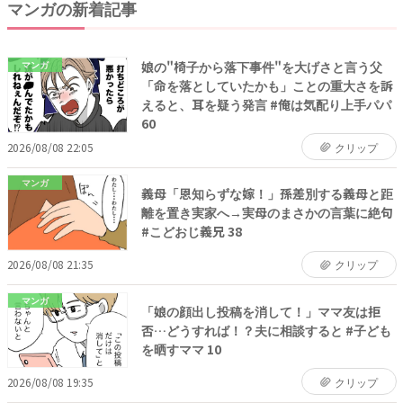
マンガの新着記事
娘の"椅子から落下事件"を大げさと言う父
マンガ
「命を落としていたかも」ことの重大さを訴
えると、耳を疑う発言 #俺は気配り上手パパ
60
2026/08/08 22:05
クリップ
マンガ
義母「恩知らずな嫁！」孫差別する義母と距
離を置き実家へ→実母のまさかの言葉に絶句
#こどおじ義兄 38
2026/08/08 21:35
クリップ
マンガ
「娘の顔出し投稿を消して！」ママ友は拒
否…どうすれば！？夫に相談すると #子ども
を晒すママ 10
2026/08/08 19:35
クリップ