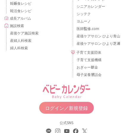
妊娠食レシピ
シニアカレンダー
妊活食レシピ
シッテク
成長アルバム
ヨムーノ
施設検索
医師監修.com
産後ケア施設検索
産後ケアサロン ひより青山
産婦人科検索
産後ケアサロン ひより芝浦
婦人科検索
子育て支援団体
子育て支援機構
おぎゃー献金
母子栄養懇話会
ログイン／新規登録
公式SNS