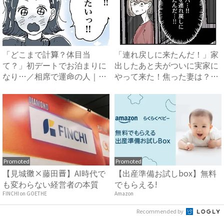
「どこまで計算？体目当
「連れ戻しに来たんだ！」家
て？」初デートでお泊まりに
出したあと夫がついに実家に
なり…／相席で運命の人｜ベ
やって来た！焦った妻は？
ビーカ...
#...
Promoted
Promoted
【見城徹×藤田晋】AI時代で
【出産準備お試しbox】無料
も変わらない経営者の本質
でもらえる!
FINCHI on GOETHE
Amazon
Recommended by