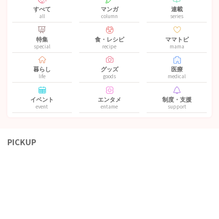
すべて
マンガ
連載
all
column
series
特集
食・レシピ
ママトピ
special
recipe
mama
暮らし
グッズ
医療
life
goods
medical
イベント
エンタメ
制度・支援
event
entame
support
PICKUP