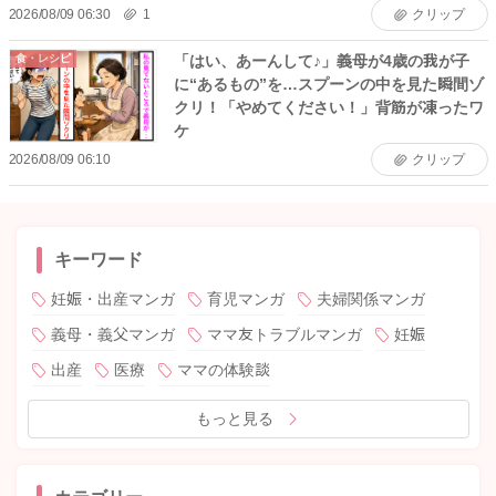
2026/08/09 06:30
1
クリップ
「はい、あーんして♪」義母が4歳の我が子
食・レシピ
に“あるもの”を…スプーンの中を見た瞬間ゾ
クリ！「やめてください！」背筋が凍ったワ
ケ
2026/08/09 06:10
クリップ
キーワード
妊娠・出産マンガ
育児マンガ
夫婦関係マンガ
義母・義父マンガ
ママ友トラブルマンガ
妊娠
出産
医療
ママの体験談
もっと見る