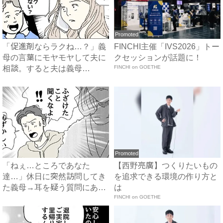
Promoted
「促進剤ならラクね…？」義
FINCHI主催「IVS2026」トー
母の言葉にモヤモヤして夫に
クセッションが話題に！
相談。すると夫は義母
FINCHI on GOETHE
に…！？...
Promoted
「ねぇ…ところであなた
【西野亮廣】つくりたいもの
達…」休日に突然訪問してき
を追求できる環境の作り方と
た義母→耳を疑う質問にあ
は
然…！ ...
FINCHI on GOETHE