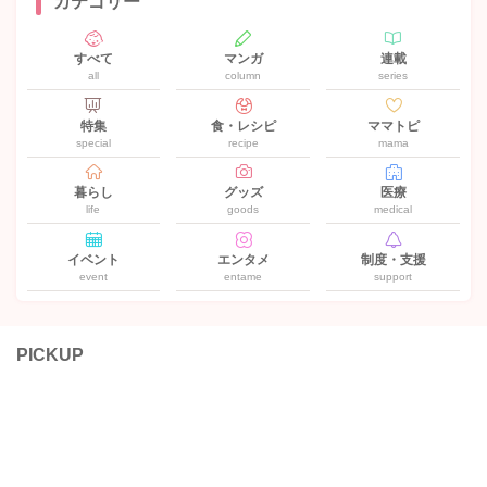
カテゴリー
すべて
マンガ
連載
all
column
series
特集
食・レシピ
ママトピ
special
recipe
mama
暮らし
グッズ
医療
life
goods
medical
イベント
エンタメ
制度・支援
event
entame
support
PICKUP