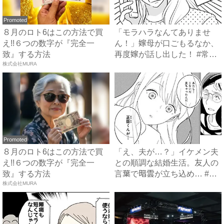
Promoted
８月のロト6はこの方法で買
「モラハラなんてありませ
え!!６つの数字が『完全一
ん！」嫁母が口ごもるなか、
致』する方法
再度嫁が話し出した！ #常識
株式会社MURA
知...
Promoted
８月のロト6はこの方法で買
「え、夫が…？」イケメン夫
え!!６つの数字が『完全一
との順調な結婚生活。友人の
致』する方法
言葉で暗雲が立ち込め… #
株式会社MURA
サ...