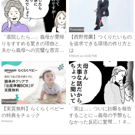
Promoted
「退院したら…」義母が里帰
【西野亮廣】つくりたいもの
りをすすめる驚きの理由と、
を追求できる環境の作り方と
夫から義母への完璧な苦言
は
#...
FINCHI on GOETHE
Promoted
【実質無料】らくらくベビー
「実は…」ついに妊娠を報告
の特典をチェック
することに→義母の予想もし
Amazon
なかった反応に驚愕…！ #
早...