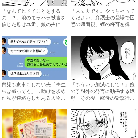
「なんてヒドイことをする
「大丈夫です。やっちゃって
の！？」娘のモラハラ被害を
ください」弁護士の登場で困
信じた母は暴走。娘の夫に電
惑の嫁両親。嫁の許可を得た
話を...
母...
育児も家事もしない夫「寄生
「もういい加減にして！」娘
虫は黙ってろ」→助けを求め
の予想外の発言に動揺する嫁
た私が連絡をしたある人物と
母→その後、嫁母の衝撃行動
は...
で...