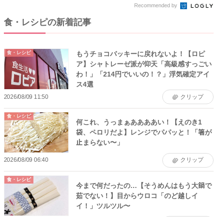
Recommended by
食・レシピの新着記事
もうチョコバッキーに戻れないよ！【ロピ
食・レシピ
ア】シャトレーゼ派が仰天「高級感すっごい
わ！」「214円でいいの！？」浮気確定アイ
ス4選
2026/08/09 11:50
クリップ
食・レシピ
何これ、うっまぁああああい！【えのき1
袋、ペロリだよ】レンジでパパッと！「箸が
止まらない〜」
2026/08/09 06:40
クリップ
食・レシピ
今まで何だったの…【そうめんはもう大鍋で
茹でない！】目からウロコ「のど越しイ
イ！」ツルツル〜