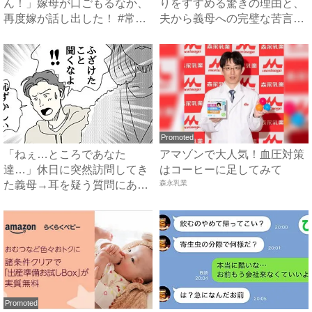
ん！」嫁母が口ごもるなか、
りをすすめる驚きの理由と、
再度嫁が話し出した！ #常識
夫から義母への完璧な苦言
知...
#...
Promoted
「ねぇ…ところであなた
アマゾンで大人気！血圧対策
達…」休日に突然訪問してき
はコーヒーに足してみて
た義母→耳を疑う質問にあ
森永乳業
然…！ ...
Promoted