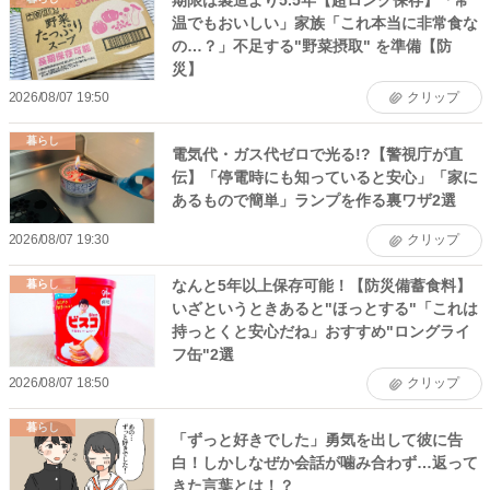
温でもおいしい」家族「これ本当に非常食な
の…？」不足する"野菜摂取" を準備【防
災】
2026/08/07 19:50
クリップ
暮らし
電気代・ガス代ゼロで光る!?【警視庁が直
伝】「停電時にも知っていると安心」「家に
あるもので簡単」ランプを作る裏ワザ2選
2026/08/07 19:30
クリップ
なんと5年以上保存可能！【防災備蓄食料】
暮らし
いざというときあると"ほっとする"「これは
持っとくと安心だね」おすすめ"ロングライ
フ缶"2選
2026/08/07 18:50
クリップ
暮らし
「ずっと好きでした」勇気を出して彼に告
白！しかしなぜか会話が噛み合わず…返って
きた言葉とは！？