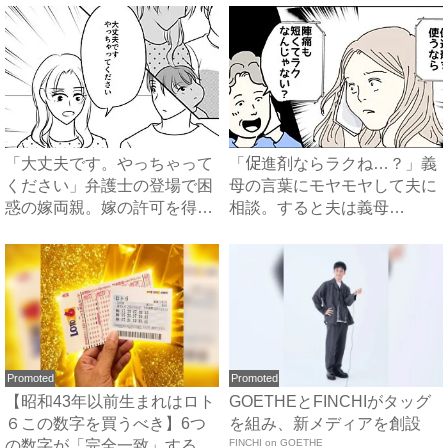
「大丈夫です。やっちゃって
「促進剤ならラクね…？」義
ください」弁護士の登場で困
母の言葉にモヤモヤして夫に
惑の嫁両親。嫁の許可を得た
相談。すると夫は義母
母...
に…！？...
Promoted
Promoted
【昭和43年以前生まれはロト
GOETHEとFINCHIがタッグ
６この数字を買うべき】6つ
を組み、新メディアを創設
の数字が「完全一致」する
FINCHI on GOETHE