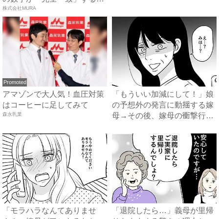
方...
株式会社MURA
Promoted
アマゾンで大人気！血圧対策
「もういい加減にして！」娘
はコーヒーに足してみて
の予想外の発言に動揺する嫁
森永乳業
母→その後、嫁母の衝撃行動
で...
「モラハラなんてありませ
「退院したら…」義母が里帰