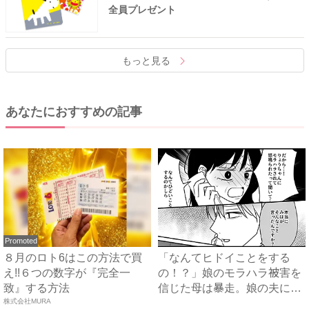
全員プレゼント
もっと見る
あなたにおすすめの記事
Promoted
８月のロト6はこの方法で買
「なんてヒドイことをする
え!!６つの数字が『完全一
の！？」娘のモラハラ被害を
致』する方法
信じた母は暴走。娘の夫に電
株式会社MURA
話を...