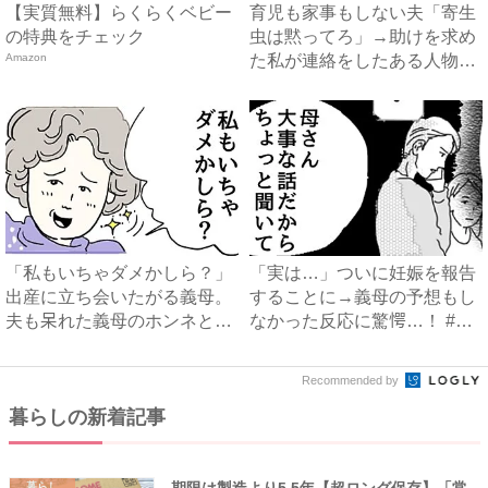
【実質無料】らくらくベビー
育児も家事もしない夫「寄生
の特典をチェック
虫は黙ってろ」→助けを求め
Amazon
た私が連絡をしたある人物と
は...
「私もいちゃダメかしら？」
「実は…」ついに妊娠を報告
出産に立ち会いたがる義母。
することに→義母の予想もし
夫も呆れた義母のホンネと
なかった反応に驚愕…！ #
は…...
早...
Recommended by
暮らしの新着記事
期限は製造より5.5年【超ロング保存】「常
暮らし