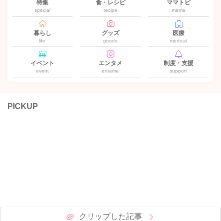
特集
食・レシピ
ママトピ
special
recipe
mama
暮らし
グッズ
医療
life
goods
medical
イベント
エンタメ
制度・支援
event
entame
support
PICKUP
クリップした記事