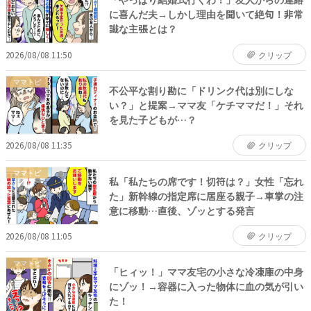
に喜んだ夫→しかし理由を聞いて絶句！非常
識な主張とは？
2026/08/08 11:50
クリップ
ママトピ
不公平な割り勘に「ドリンク代は別にしな
い？」と提案→ママ友「ケチママだ！」それ
を見た子どもが…？
2026/08/08 11:35
クリップ
ママトピ
私「私たちの席です！切符は？」女性「忘れ
た」新幹線の指定席に居座る親子→車掌の注
意に移動…直後、ゾッとする発言
2026/08/08 11:05
クリップ
ママトピ
「ヒィッ！」ママ友宅の小さな冷凍庫の中身
にゾッ！→容器に入った物体に血の気が引い
た！