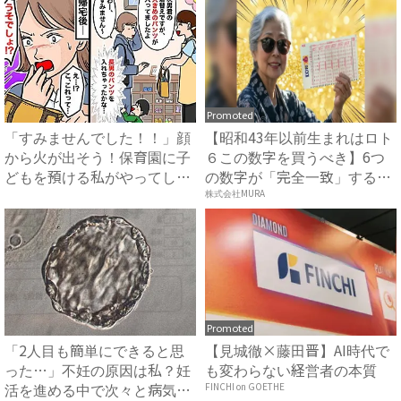
Promoted
「すみませんでした！！」顔
【昭和43年以前生まれはロト
から火が出そう！保育園に子
６この数字を買うべき】6つ
どもを預ける私がやってしま
の数字が「完全一致」する
っ...
方...
株式会社MURA
Promoted
「2人目も簡単にできると思
【見城徹×藤田晋】AI時代で
った…」不妊の原因は私？妊
も変わらない経営者の本質
活を進める中で次々と病気が
FINCHI on GOETHE