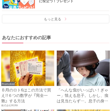
に役立つ！プレゼント
もっと見る
あなたにおすすめの記事
Promoted
８月のロト6はこの方法で買
「へんな虫がいっぱい！ぎゃ
え!!６つの数字が『完全一
ー」怯える息子。しかし、虫
致』する方法
は見当たらず…。息子の身に
起...
株式会社MURA