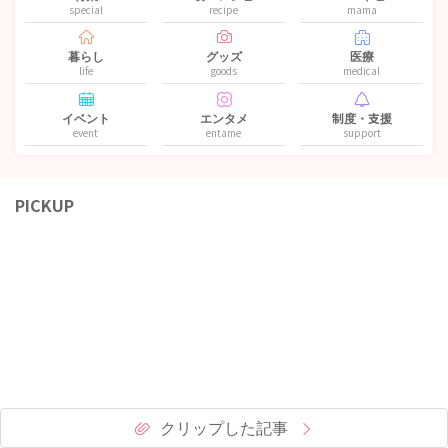
special
recipe
mama
暮らし
グッズ
医療
life
goods
medical
イベント
エンタメ
制度・支援
event
entame
support
PICKUP
クリップした記事