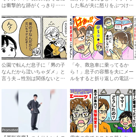
は衝撃的な跡がくっきり…！
した私が夫に怒りをぶつける
家...
と...
公園で転んだ息子に「男の子
「今、救急車に乗ってるか
なんだから泣いちゃダメ」と
ら！」息子の容態を夫にメー
言う夫→性別は関係ないと指
ルをすると折り返しの電話
摘...
が…ま...
Promoted