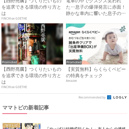
【西野亮廣】つくりたいもの
電車の中でクスクス笑われ
を追求できる環境の作り方と
た…息子の爆弾発言に赤面！
は
静かな車内に響いた息子の一
言に...
FINCHI on GOETHE
Promoted
Promoted
【西野亮廣】つくりたいもの
【実質無料】らくらくベビー
を追求できる環境の作り方と
の特典をチェック
は
Amazon
FINCHI on GOETHE
Recommended by
ママトピの新着記事
ママトピ
「やっぱり結婚式行くわ！」友人からの連絡