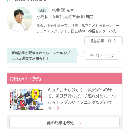
松井 潔 先生
医師
小児科 | 医療法人産育会 堀病院
愛媛大学医学部卒業。神奈川県立こども医療センター
ジュニアレジデント、国立精神・神経センター小児神
経科レジデント、神奈川県立こども医療センター周産
監修記事一覧
期医療部・新生児科等、同総合診療科部長を経て現
在、医療法人産育会 堀病院にて新生児診療に従事。小
児科専門医、小児神経専門医、新生児専門医。
新着記事が配信されたら、メールやプ
49
クリップ
ッシュ通知でお知らせ！
お出かけ・旅行
近所のお出かけから、義実家への帰
省、家族旅行など、子連れ外出にまつ
わるトラブルやハプニングなどのマ
マ…
他の記事を読む