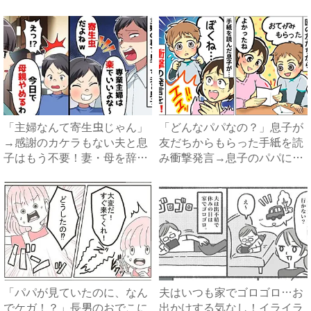
見...
「主婦なんて寄生虫じゃん」
「どんなパパなの？」息子が
→感謝のカケラもない夫と息
友だちからもらった手紙を読
子はもう不要！妻・母を辞め
み衝撃発言→息子のパパに対
る...
す...
「パパが見ていたのに、なん
夫はいつも家でゴロゴロ…お
でケガ！？」長男のおでこに
出かけする気なし！イライラ