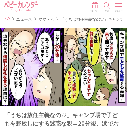
ニュース
ママトピ
「うちは放任主義なの♡」キャンプ場
「うちは放任主義なの♡」キャンプ場で子ど
もを野放しにする迷惑な親→20分後、涙でお