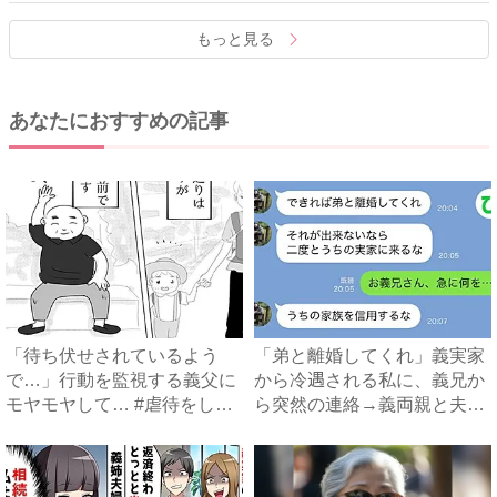
もっと見る
あなたにおすすめの記事
「待ち伏せされているよう
「弟と離婚してくれ」義実家
で…」行動を監視する義父に
から冷遇される私に、義兄か
モヤモヤして… #虐待をして
ら突然の連絡→義両親と夫が
い...
企...