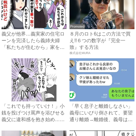
Promoted
義父が他界…義実家の住宅ロ
８月のロト6はこの方法で買
ーンを完済したら義姉夫婦
え!!６つの数字が『完全一
「私たちが住むから」家を乗
致』する方法
っ取...
株式会社MURA
「これでも持っていけ！」小
「早く息子と離婚しなさい」
銭を投げつけ罵声を浴びせる
義母にいびり倒されて、要望
義父に違和感を抱き始め…
通り離婚→離婚後、義母は絶
#...
句...