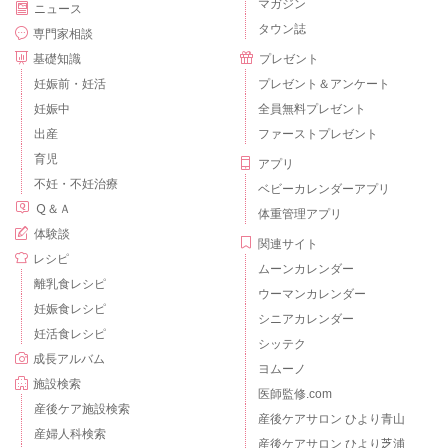
マガジン
ニュース
タウン誌
専門家相談
基礎知識
プレゼント
妊娠前・妊活
プレゼント＆アンケート
妊娠中
全員無料プレゼント
出産
ファーストプレゼント
育児
アプリ
不妊・不妊治療
ベビーカレンダーアプリ
Ｑ＆Ａ
体重管理アプリ
体験談
関連サイト
レシピ
ムーンカレンダー
離乳食レシピ
ウーマンカレンダー
妊娠食レシピ
シニアカレンダー
妊活食レシピ
シッテク
成長アルバム
ヨムーノ
施設検索
医師監修.com
産後ケア施設検索
産後ケアサロン ひより青山
産婦人科検索
産後ケアサロン ひより芝浦