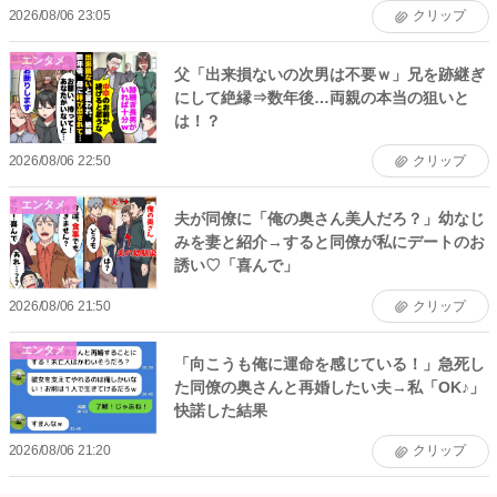
2026/08/06 23:05
クリップ
エンタメ
父「出来損ないの次男は不要ｗ」兄を跡継ぎ
にして絶縁⇒数年後…両親の本当の狙いと
は！？
2026/08/06 22:50
クリップ
エンタメ
夫が同僚に「俺の奥さん美人だろ？」幼なじ
みを妻と紹介→すると同僚が私にデートのお
誘い♡「喜んで」
2026/08/06 21:50
クリップ
エンタメ
「向こうも俺に運命を感じている！」急死し
た同僚の奥さんと再婚したい夫→私「OK♪」
快諾した結果
2026/08/06 21:20
クリップ