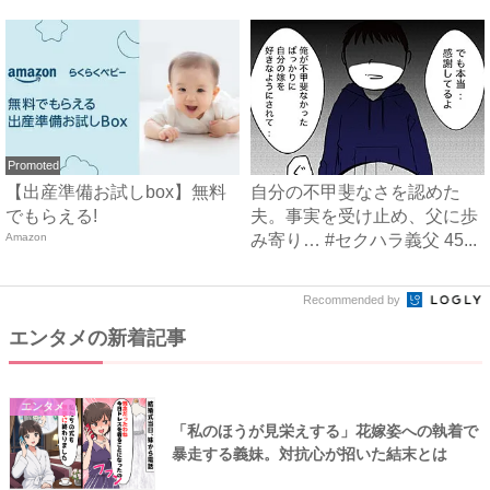
限...
験...
Promoted
【出産準備お試しbox】無料
自分の不甲斐なさを認めた
でもらえる!
夫。事実を受け止め、父に歩
Amazon
み寄り… #セクハラ義父 45...
Recommended by
エンタメの新着記事
エンタメ
「私のほうが見栄えする」花嫁姿への執着で
暴走する義妹。対抗心が招いた結末とは