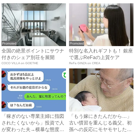
Promoted
Promoted
全国の絶景ポイントにサウナ
特別な名入れギフトも！ 銀座
付きのシェア別荘を展開
で選ぶReFaの上質ケア
COCO VILLA on GOETHE
ReFa GINZA on CREA
「稼ぎのない専業主婦に指図
「もう嫁にきたんだから…」
されたくないから」投資で人
古い慣習を重んじる義父。初
が変わった夫→横暴な態度に
孫への反応にモヤモヤした体