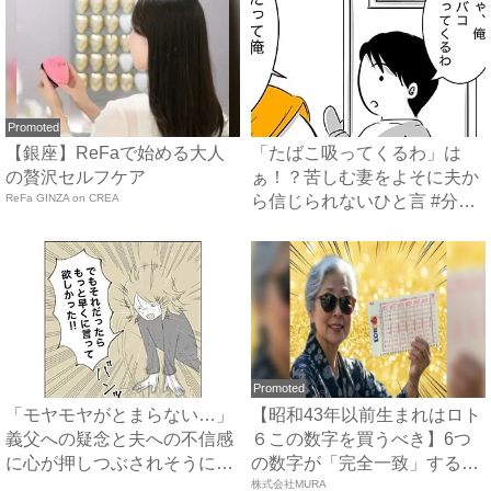
Promoted
【銀座】ReFaで始める大人
「たばこ吸ってくるわ」は
の贅沢セルフケア
ぁ！？苦しむ妻をよそに夫か
ReFa GINZA on CREA
ら信じられないひと言 #分娩
室...
Promoted
「モヤモヤがとまらない…」
【昭和43年以前生まれはロト
義父への疑念と夫への不信感
６この数字を買うべき】6つ
に心が押しつぶされそうに…
の数字が「完全一致」する
...
方...
株式会社MURA