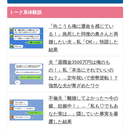
トーク系体験談
「向こうも俺に運命を感じてい
る！」急死した同僚の奥さんと再
婚したい夫→私「OK♪」快諾した
結果
夫「退職金3500万円は俺のも
の！」私「本当にそれでいいの
ね？」→定年祝いで形勢逆転！？
強気な夫が青ざめたワケ
不倫夫「離婚してよかった〜今の
嫁、妊娠中！」→「私も♡でもあ
なた実は…」隠していた事実を暴
露した結果