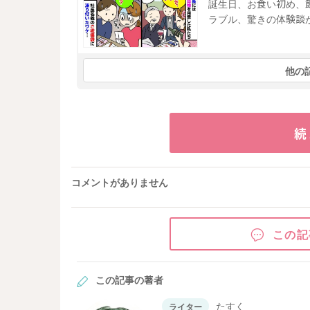
誕生日、お食い初め、
ラブル、驚きの体験談
他の
続
コメントがありません
この記
この記事の著者
たすく
ライター