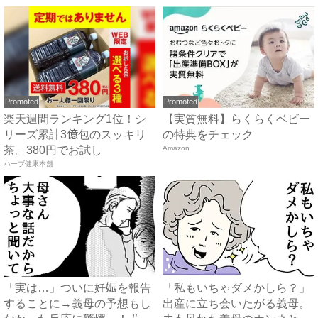
Promoted
Promoted
楽天週間ランキング1位！シ
【実質無料】らくらくベビー
リーズ累計3億包のスッキリ
の特典をチェック
茶。380円でお試し
Amazon
ハーブ健康本舗
「実は…」ついに妊娠を報告
「私もいちゃダメかしら？」
することに→義母の予想もし
出産に立ち会いたがる義母。