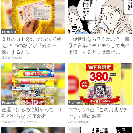
Promoted
８月のロト6はこの方法で買
「促進剤ならラクね…？」義
え!!６つの数字が『完全一
母の言葉にモヤモヤして夫に
致』する方法
相談。すると夫は義母
株式会社MURA
に…！？...
Promoted
Promoted
金運下げるの絶対やめて！9
アマゾン1位「このお茶ガチ
割が知らない“貯金術”
です」噂のお茶
合同会社デジタルファーム
ハーブ健康本舗