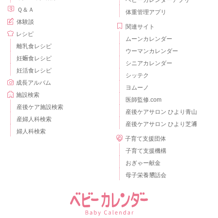
ベビーカレンダーアプリ
Ｑ＆Ａ
体重管理アプリ
体験談
関連サイト
レシピ
ムーンカレンダー
離乳食レシピ
ウーマンカレンダー
妊娠食レシピ
シニアカレンダー
妊活食レシピ
シッテク
成長アルバム
ヨムーノ
施設検索
医師監修.com
産後ケア施設検索
産後ケアサロン ひより青山
産婦人科検索
産後ケアサロン ひより芝浦
婦人科検索
子育て支援団体
子育て支援機構
おぎゃー献金
母子栄養懇話会