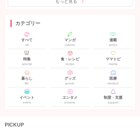
もっと見る
カテゴリー
すべて
マンガ
連載
all
column
series
特集
食・レシピ
ママトピ
special
recipe
mama
暮らし
グッズ
医療
life
goods
medical
イベント
エンタメ
制度・支援
event
entame
support
PICKUP