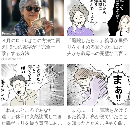
Promoted
８月のロト6はこの方法で買
「退院したら…」義母が里帰
え!!６つの数字が『完全一
りをすすめる驚きの理由と、
致』する方法
夫から義母への完璧な苦言
株式会社MURA
#...
「ねぇ…ところであなた
「まあ…！！」電話をかけて
達…」休日に突然訪問してき
きた義母。私が寝ていたこと
た義母→耳を疑う質問にあ
を知ったとたん… #早く孫
然…！ ...
が...