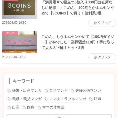
「満員電車で役立つ6枚入り330円は在庫な
しに納得！」ごめん、100均とかホムセンや
めて【3COINS】で買う！便利系3選
2026/08/05 19:30
クリップ
グッズ
ごめん、もうホムセンやめて【100均ダイソ
ー】が神でした！業界騒然110円！手に取っ
て大大大正解！ヒット3選
2026/08/04 20:50
クリップ
キーワード
妊娠・出産マンガ
育児マンガ
夫婦関係マンガ
義母・義父マンガ
ママ友トラブルマンガ
妊娠
出産
医療
ママの体験談