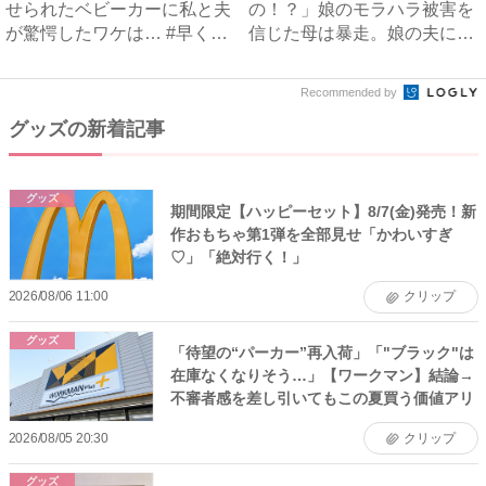
せられたベビーカーに私と夫
の！？」娘のモラハラ被害を
が驚愕したワケは… #早く
信じた母は暴走。娘の夫に電
孫...
話を...
Recommended by
グッズの新着記事
グッズ
期間限定【ハッピーセット】8/7(金)発売！新
作おもちゃ第1弾を全部見せ「かわいすぎ
♡」「絶対行く！」
2026/08/06 11:00
クリップ
グッズ
「待望の“パーカー”再入荷」「"ブラック"は
在庫なくなりそう…」【ワークマン】結論→
不審者感を差し引いてもこの夏買う価値アリ
2026/08/05 20:30
クリップ
グッズ