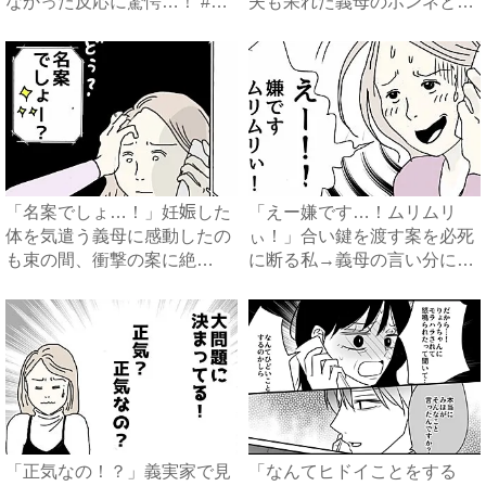
なかった反応に驚愕…！ #
夫も呆れた義母のホンネと
早...
は…...
「名案でしょ…！」妊娠した
「えー嫌です…！ムリムリ
体を気遣う義母に感動したの
ぃ！」合い鍵を渡す案を必死
も束の間、衝撃の案に絶
に断る私→義母の言い分にあ
句…！...
然…...
「正気なの！？」義実家で見
「なんてヒドイことをする