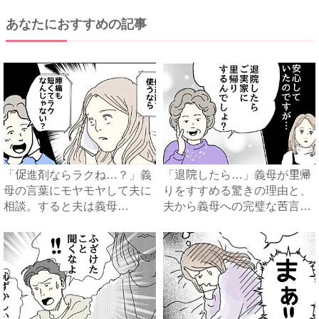
あなたにおすすめの記事
「促進剤ならラクね…？」義
「退院したら…」義母が里帰
母の言葉にモヤモヤして夫に
りをすすめる驚きの理由と、
相談。すると夫は義母
夫から義母への完璧な苦言
に…！？...
#...