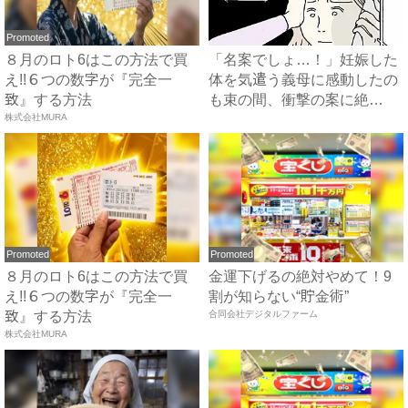
Promoted
８月のロト6はこの方法で買
「名案でしょ…！」妊娠した
え!!６つの数字が『完全一
体を気遣う義母に感動したの
致』する方法
も束の間、衝撃の案に絶
株式会社MURA
句…！...
Promoted
Promoted
８月のロト6はこの方法で買
金運下げるの絶対やめて！9
え!!６つの数字が『完全一
割が知らない“貯金術”
致』する方法
合同会社デジタルファーム
株式会社MURA