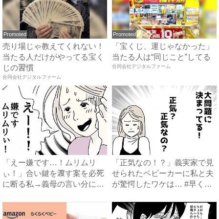
Promoted
Promoted
売り場じゃ教えてくれない！
「宝くじ、運じゃなかった」
当たる人だけがやってる宝く
当たる人は“同じこと”してる
じの習慣
合同会社デジタルファーム
合同会社デジタルファーム
「えー嫌です…！ムリムリ
「正気なの！？」義実家で見
ぃ！」合い鍵を渡す案を必死
せられたベビーカーに私と夫
に断る私→義母の言い分にあ
が驚愕したワケは… #早く
然…...
孫...