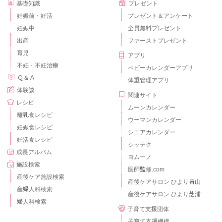
基礎知識
プレゼント
妊娠前・妊活
プレゼント＆アンケート
妊娠中
全員無料プレゼント
出産
ファーストプレゼント
育児
アプリ
不妊・不妊治療
ベビーカレンダーアプリ
Ｑ＆Ａ
体重管理アプリ
体験談
関連サイト
レシピ
ムーンカレンダー
離乳食レシピ
ウーマンカレンダー
妊娠食レシピ
シニアカレンダー
妊活食レシピ
シッテク
成長アルバム
ヨムーノ
施設検索
医師監修.com
産後ケア施設検索
産後ケアサロン ひより青山
産婦人科検索
産後ケアサロン ひより芝浦
婦人科検索
子育て支援団体
子育て支援機構