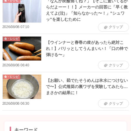
「なんか炭酸弱くね？」【そこに置いてるか
食・レシピ
らだよーー！！】メーカーの回答に「早く教
えてよ(泣)」「知らなかった〜！」"シュワ
ッ"を楽しむために
2026/08/06 07:10
クリップ
食・レシピ
【ウインナーと春巻の皮があったら絶対こ
れ！】パリッとしてうんまいい！「口の仲で
弾ける〜」
2026/08/06 06:40
クリップ
食・レシピ
【お願い、茹でたそうめんは氷水につけない
で〜】公式推奨の裏ワザを実験してみたら…
まさかの結果に！
2026/08/06 06:30
クリップ
キーワード