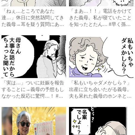
「ねぇ…ところであなた
「まあ…！！」電話をかけて
達…」休日に突然訪問してき
きた義母。私が寝ていたこと
た義母→耳を疑う質問にあ
を知ったとたん… #早く孫
然…！ ...
が...
「実は…」ついに妊娠を報告
「私もいちゃダメかしら？」
することに→義母の予想もし
出産に立ち会いたがる義母。
なかった反応に驚愕…！ #
夫も呆れた義母のホンネと
早...
は…...