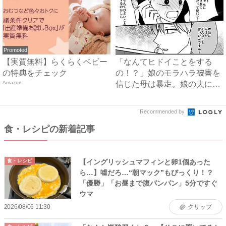
Promoted
【実質無料】らくらくベビー
「なんてヒドイことをする
の特典をチェック
の！？」娘のモラハラ被害を
Amazon
信じた母は暴走。娘の夫に電
話を...
Recommended by
食・レシピの新着記事
【イングリッシュマフィンと卵1個あった
食・レシピ
ら…】嘘だろ…“朝マック”もびっくり！？
「優勝」「お昼まで腹パンパン」5分ですぐ
ウマ
2026/08/06 11:30
クリップ