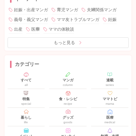
妊娠・出産マンガ
育児マンガ
夫婦関係マンガ
義母・義父マンガ
ママ友トラブルマンガ
妊娠
出産
医療
ママの体験談
もっと見る
カテゴリー
すべて
マンガ
連載
all
column
series
特集
食・レシピ
ママトピ
special
recipe
mama
暮らし
グッズ
医療
life
goods
medical