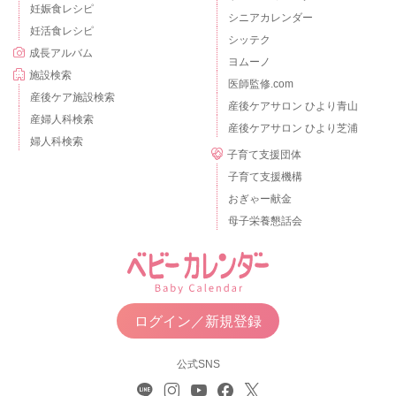
妊娠食レシピ
シニアカレンダー
妊活食レシピ
シッテク
成長アルバム
ヨムーノ
施設検索
医師監修.com
産後ケア施設検索
産後ケアサロン ひより青山
産婦人科検索
産後ケアサロン ひより芝浦
婦人科検索
子育て支援団体
子育て支援機構
おぎゃー献金
母子栄養懇話会
ログイン／新規登録
公式SNS