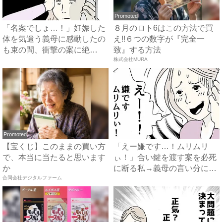
Promoted
「名案でしょ…！」妊娠した
８月のロト6はこの方法で買
体を気遣う義母に感動したの
え!!６つの数字が『完全一
も束の間、衝撃の案に絶
致』する方法
句…！...
株式会社MURA
Promoted
【宝くじ】このままの買い方
「えー嫌です…！ムリムリ
で、本当に当たると思います
ぃ！」合い鍵を渡す案を必死
か
に断る私→義母の言い分にあ
合同会社デジタルファーム
然…...