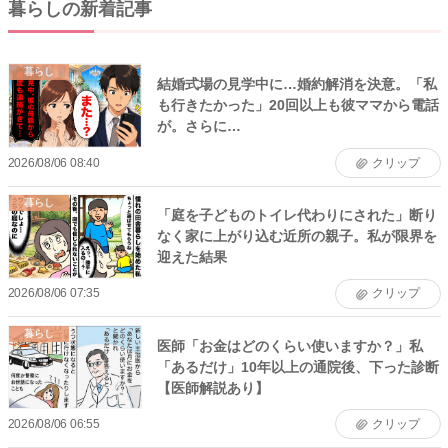
暮らしの新着記事
暮らし
結婚式場の見学中に…婚約解消を決意。「私
も行きたかった」20回以上も彼ママから電話
が。さらに…
2026/08/06 08:40
クリップ
暮らし
「庭を子どものトイレ代わりにされた」断り
なく家に上がり込む近所の親子。私が限界を
迎えた結果
2026/08/06 07:35
クリップ
暮らし
医師「お金はどのくらい使いますか？」私
「あるだけ」10年以上の通院後、下った診断
【医師解説あり】
2026/08/06 06:55
クリップ