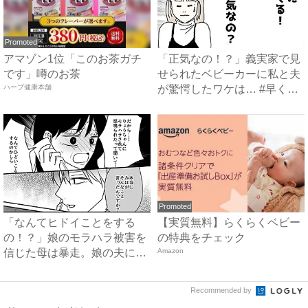
Promoted
アマゾン1位「このお茶ガチ
「正気なの！？」義実家で見
です」噂のお茶
せられたベビーカーに私と夫
ハーブ健康本舗
が驚愕したワケは… #早く
孫...
Promoted
「なんてヒドイことをする
【実質無料】らくらくベビー
の！？」娘のモラハラ被害を
の特典をチェック
信じた母は暴走。娘の夫に電
Amazon
話を...
Recommended by