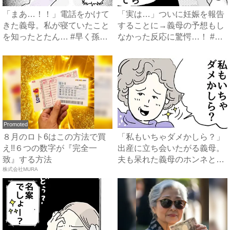
「まあ…！！」電話をかけて
「実は…」ついに妊娠を報告
きた義母。私が寝ていたこと
することに→義母の予想もし
を知ったとたん… #早く孫
なかった反応に驚愕…！ #
が...
早...
Promoted
８月のロト6はこの方法で買
「私もいちゃダメかしら？」
え!!６つの数字が『完全一
出産に立ち会いたがる義母。
致』する方法
夫も呆れた義母のホンネと
株式会社MURA
は…...