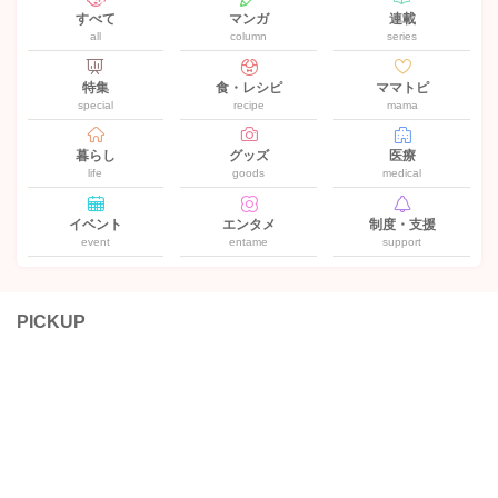
すべて
マンガ
連載
all
column
series
特集
食・レシピ
ママトピ
special
recipe
mama
暮らし
グッズ
医療
life
goods
medical
イベント
エンタメ
制度・支援
event
entame
support
PICKUP