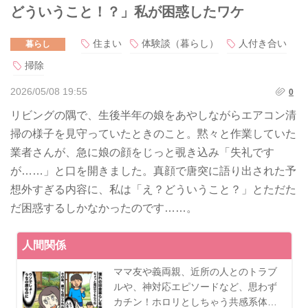
どういうこと！？」私が困惑したワケ
住まい
体験談（暮らし）
人付き合い
暮らし
掃除
2026/05/08 19:55
0
リビングの隅で、生後半年の娘をあやしながらエアコン清
掃の様子を見守っていたときのこと。黙々と作業していた
業者さんが、急に娘の顔をじっと覗き込み「失礼です
が……」と口を開きました。真顔で唐突に語り出された予
想外すぎる内容に、私は「え？どういうこと？」とただた
だ困惑するしかなかったのです……。
人間関係
ママ友や義両親、近所の人とのトラブ
ルや、神対応エピソードなど、思わず
カチン！ホロリとしちゃう共感系体…