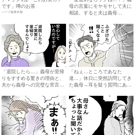
です」噂のお茶
母の言葉にモヤモヤして夫に
ハーブ健康本舗
相談。すると夫は義母
に…！？...
「退院したら…」義母が里帰
「ねぇ…ところであなた
りをすすめる驚きの理由と、
達…」休日に突然訪問してき
夫から義母への完璧な苦言
た義母→耳を疑う質問にあ
#...
然…！ ...