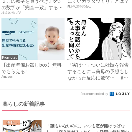
６この数字を買うべき】6つ
にくいカラダづくり」とは？
の数字が「完全一致」する
森永乳業株式会社
方...
株式会社MURA
Promoted
【出産準備お試しbox】無料
「実は…」ついに妊娠を報告
でもらえる!
することに→義母の予想もし
なかった反応に驚愕…！ #
Amazon
早...
Recommended by
暮らしの新着記事
暮らし
「誰もいないのに」いつも窓が開けっぱな
し。「空き巣が入ったら…」防犯に無防備な