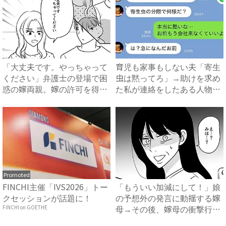
「大丈夫です。やっちゃって
育児も家事もしない夫「寄生
ください」弁護士の登場で困
虫は黙ってろ」→助けを求め
惑の嫁両親。嫁の許可を得た
た私が連絡をしたある人物と
母...
は...
Promoted
FINCHI主催「IVS2026」トー
「もういい加減にして！」娘
クセッションが話題に！
の予想外の発言に動揺する嫁
母→その後、嫁母の衝撃行動
FINCHI on GOETHE
で...