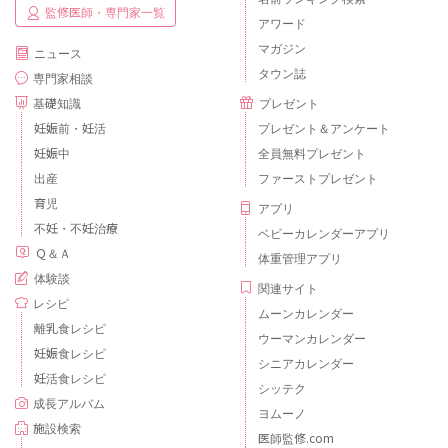
監修医師・専門家一覧
アワード
マガジン
ニュース
タウン誌
専門家相談
基礎知識
プレゼント
妊娠前・妊活
プレゼント＆アンケート
妊娠中
全員無料プレゼント
出産
ファーストプレゼント
育児
アプリ
不妊・不妊治療
ベビーカレンダーアプリ
Ｑ＆Ａ
体重管理アプリ
体験談
関連サイト
レシピ
ムーンカレンダー
離乳食レシピ
ウーマンカレンダー
妊娠食レシピ
シニアカレンダー
妊活食レシピ
シッテク
成長アルバム
ヨムーノ
施設検索
医師監修.com