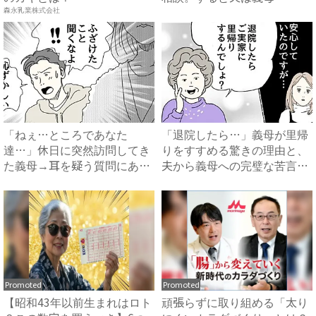
に…！？...
森永乳業株式会社
「ねぇ…ところであなた
「退院したら…」義母が里帰
達…」休日に突然訪問してき
りをすすめる驚きの理由と、
た義母→耳を疑う質問にあ
夫から義母への完璧な苦言
然…！ ...
#...
Promoted
Promoted
【昭和43年以前生まれはロト
頑張らずに取り組める「太り