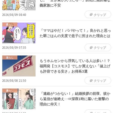
義家族に不安
2026/08/09 08:40
クリップ
暮らし
「ママはやだ！ パパやって！」良かれと思っ
た朝ごはんの支度で息子に拒まれた理由とは
2026/08/09 07:35
クリップ
暮らし
もうホムセンから浮気している人は多い！？
福岡発【コスモス】でしか買えない「値上げ
も許容できる安さ」お得系3選
2026/08/08 21:50
クリップ
暮らし
「連絡がつかない！」結婚挨拶の前夜、彼か
ら返信が途絶え…⇒深夜1時に届いた衝撃の
理由に仰天！