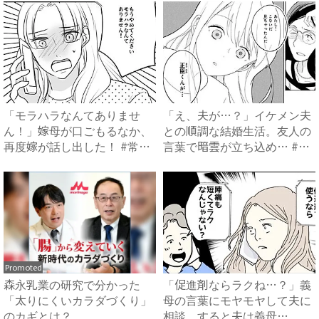
「モラハラなんてありませ
「え、夫が…？」イケメン夫
ん！」嫁母が口ごもるなか、
との順調な結婚生活。友人の
再度嫁が話し出した！ #常識
言葉で暗雲が立ち込め… #
知...
サ...
Promoted
森永乳業の研究で分かった
「促進剤ならラクね…？」義
「太りにくいカラダづくり」
母の言葉にモヤモヤして夫に
のカギとは？
相談。すると夫は義母