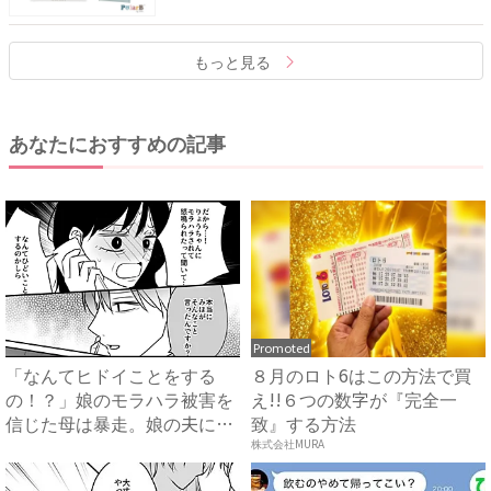
もっと見る
あなたにおすすめの記事
Promoted
「なんてヒドイことをする
８月のロト6はこの方法で買
の！？」娘のモラハラ被害を
え!!６つの数字が『完全一
信じた母は暴走。娘の夫に電
致』する方法
話を...
株式会社MURA