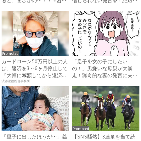
っ...
だ...
Promoted
カードローン50万円以上の人
「息子を女の子にしたい
は、返済を3～6ヶ月停止して
の！」男嫌いな母親が大暴
『大幅に減額してから返済...
走！猟奇的な妻の発言に夫
は？ #娘...
渋谷法務総合事務所
Promoted
「里子に出したほうが…」義
【SNS騒然】3連単を当て続