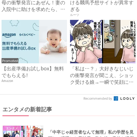
母の衝撃発言にあぜん！妻の
ける競馬予想サイトが異常す
入院中に助けを求めたら、冷
ぎる
酷...
ルーツ
Promoted
【出産準備お試しbox】無料
「私は…？」大好きなじいじ
でもらえる!
の衝撃発言が聞こえ、ショッ
ク受ける娘→一瞬で笑顔に変
Amazon
え...
Recommended by
エンタメの新着記事
エンタメ
「中卒じゃ経営者なんて無理」私の学歴を見