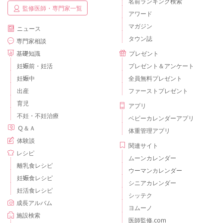
名前ランキング検索
監修医師・専門家一覧
アワード
マガジン
ニュース
タウン誌
専門家相談
基礎知識
プレゼント
妊娠前・妊活
プレゼント＆アンケート
妊娠中
全員無料プレゼント
出産
ファーストプレゼント
育児
アプリ
不妊・不妊治療
ベビーカレンダーアプリ
Ｑ＆Ａ
体重管理アプリ
体験談
関連サイト
レシピ
ムーンカレンダー
離乳食レシピ
ウーマンカレンダー
妊娠食レシピ
シニアカレンダー
妊活食レシピ
シッテク
成長アルバム
ヨムーノ
施設検索
医師監修.com