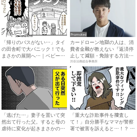
Promoted
「帰りのバスがない…」タイ
カードローン地獄の人は、消
の田舎町で大パニック！でも
費者金融が教えない『返済停
まさかの展開へ…｜ベビーカ
止して減額・免除する方法』
レ...
で...
渋谷法務総合事務所
「逃げた…」妻子を置いて突
「重大な詐欺事件を捜査し
然出て行った父。すると母の
て！」自分勝手なママが警察
虐待に変化が起きまさかの…
署で被害を訴えると…！？ #
...
私...