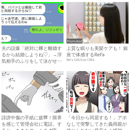
Promoted
夫の誤爆「絶対に嫁と離婚す
上質な眠りも美髪ケアも！ 銀
るから結婚しようね♡」→浮
座で体感するReFa
気相手のふりをして泳がせて
ReFa GINZA on CREA
み...
誹謗中傷の手紙に疲弊！限界
「今日から同居する！」アポ
を感じて管理会社に電話。す
なしで突撃してきた義両親が
ると、まさかの…！？ #困
信じられない発言を！絶対嫌