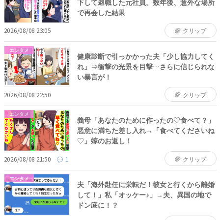
下して退職した元社員。数年後、意外な場所
で再会した結果
2026/08/08 23:05
クリップ
エンタメ
健康診断で引っかかった夫「少し協力してく
れ」⇒衝撃の光景を目撃…さらに信じられな
い暴言が！
2026/08/08 22:50
クリップ
エンタメ
義母「あなたのために作ったの♡食べて？」
悪意に満ちた差し入れ→「食べてくださいね
♡」嫁のお返し！
2026/08/08 21:50
1
クリップ
エンタメ
夫「海外赴任に栄転だ！彼女と行くから離婚
して！」私「オッケー♪」→夫、異国の地で
ドン底に！？