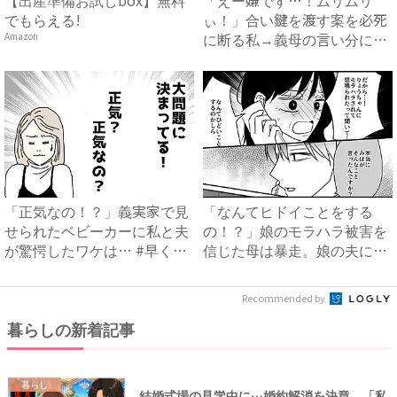
でもらえる!
ぃ！」合い鍵を渡す案を必死
に断る私→義母の言い分にあ
Amazon
然…...
「正気なの！？」義実家で見
「なんてヒドイことをする
せられたベビーカーに私と夫
の！？」娘のモラハラ被害を
が驚愕したワケは… #早く
信じた母は暴走。娘の夫に電
孫...
話を...
Recommended by
暮らしの新着記事
暮らし
結婚式場の見学中に…婚約解消を決意。「私