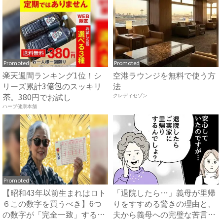
Promoted
Promoted
楽天週間ランキング1位！シ
空港ラウンジを無料で使う方
リーズ累計3億包のスッキリ
法
茶。380円でお試し
クレディセゾン
ハーブ健康本舗
Promoted
【昭和43年以前生まれはロト
「退院したら…」義母が里帰
６この数字を買うべき】6つ
りをすすめる驚きの理由と、
の数字が「完全一致」する
夫から義母への完璧な苦言