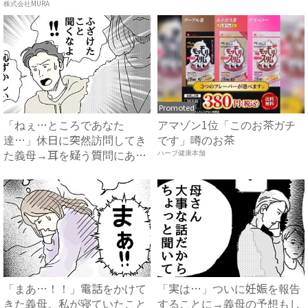
方...
#...
株式会社MURA
Promoted
「ねぇ…ところであなた
アマゾン1位「このお茶ガチ
達…」休日に突然訪問してき
です」噂のお茶
た義母→耳を疑う質問にあ
ハーブ健康本舗
然…！ ...
「まあ…！！」電話をかけて
「実は…」ついに妊娠を報告
きた義母。私が寝ていたこと
することに→義母の予想もし