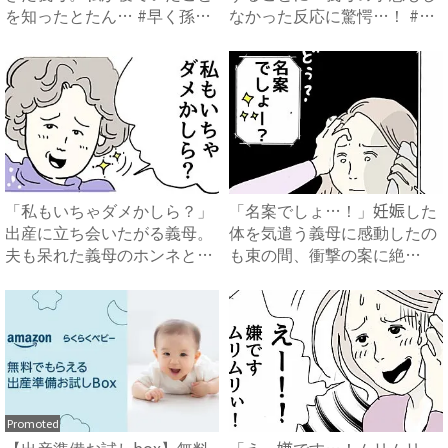
を知ったとたん… #早く孫
なかった反応に驚愕…！ #
が...
早...
「私もいちゃダメかしら？」
「名案でしょ…！」妊娠した
出産に立ち会いたがる義母。
体を気遣う義母に感動したの
夫も呆れた義母のホンネと
も束の間、衝撃の案に絶
は…...
句…！...
Promoted
【出産準備お試しbox】無料
「えー嫌です…！ムリムリ