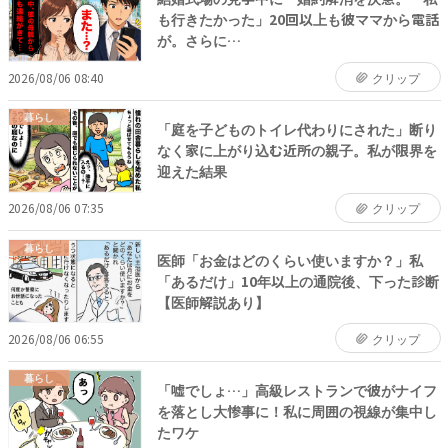
も行きたかった」20回以上も彼ママから電話
が。さらに…
2026/08/06 08:40
クリップ
暮らし
「庭を子どものトイレ代わりにされた」断り
なく家に上がり込む近所の親子。私が限界を
迎えた結果
2026/08/06 07:35
クリップ
暮らし
医師「お金はどのくらい使いますか？」私
「あるだけ」10年以上の通院後、下った診断
【医師解説あり】
2026/08/06 06:55
クリップ
暮らし
「嘘でしょ…」高級レストランで彼がナイフ
を落とし大惨事に！私に周囲の視線が集中し
たワケ