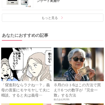
ンケート実施中
もっと見る
あなたにおすすめの記事
Promoted
「促進剤ならラクね…？」義
８月のロト6はこの方法で買
母の言葉にモヤモヤして夫に
え!!６つの数字が『完全一
相談。すると夫は義母
致』する方法
に…！？...
株式会社MURA