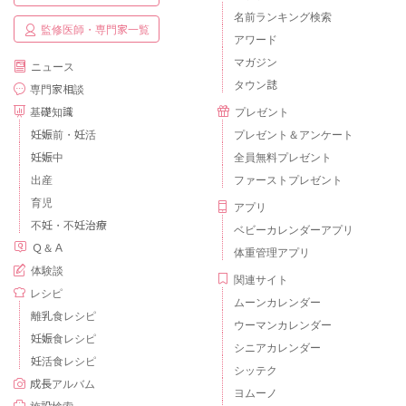
名前ランキング検索
監修医師・専門家一覧
アワード
マガジン
ニュース
タウン誌
専門家相談
基礎知識
プレゼント
妊娠前・妊活
プレゼント＆アンケート
妊娠中
全員無料プレゼント
出産
ファーストプレゼント
育児
アプリ
不妊・不妊治療
ベビーカレンダーアプリ
Ｑ＆Ａ
体重管理アプリ
体験談
関連サイト
レシピ
ムーンカレンダー
離乳食レシピ
ウーマンカレンダー
妊娠食レシピ
シニアカレンダー
妊活食レシピ
シッテク
成長アルバム
ヨムーノ
施設検索