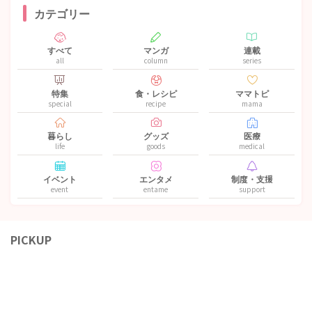
カテゴリー
すべて
マンガ
連載
all
column
series
特集
食・レシピ
ママトピ
special
recipe
mama
暮らし
グッズ
医療
life
goods
medical
イベント
エンタメ
制度・支援
event
entame
support
PICKUP