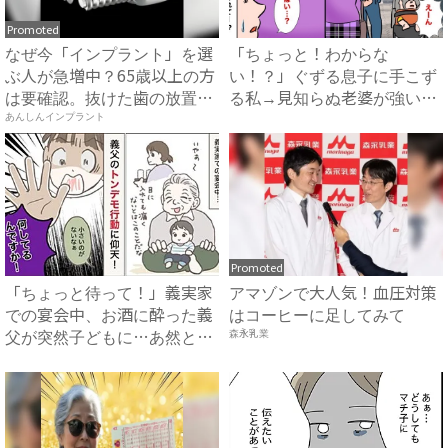
Promoted
なぜ今「インプラント」を選
「ちょっと！わからな
ぶ人が急増中？65歳以上の方
い！？」ぐずる息子に手こず
は要確認。抜けた歯の放置
る私→見知らぬ老婆が強い口
は...
調で指差...
あんしんインプラント
Promoted
「ちょっと待って！」義実家
アマゾンで大人気！血圧対策
での宴会中、お酒に酔った義
はコーヒーに足してみて
父が突然子どもに…あ然とし
森永乳業
た...