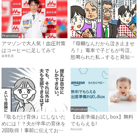
Promoted
アマゾンで大人気！血圧対策
「母親なんだから泣き止ませ
はコーヒーに足してみて
ろ！」電車で子どもが号泣、
怒鳴られた私→すると見知ら
森永乳業
ぬ...
Promoted
「取るだけ育休」にしないた
【出産準備お試しbox】無料
めには！？夫が半年の育休を
でもらえる!
2回取得！事前に伝えておい
Amazon
て...