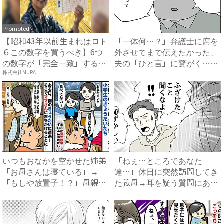
Promoted
【昭和43年以前生まれはロト
「一体何…？」弁護士に席を
６この数字を買うべき】6つ
外させてまで伝えたかった、
の数字が「完全一致」する
夫の「ひと言」に驚がく…
方...
#...
株式会社MURA
いつもおなかを空かせた姉弟
「ねぇ…ところであなた
「お母さんは寝ている」→
達…」休日に突然訪問してき
「もしや放置子！？」母親ら
た義母→耳を疑う質問にあ
しき...
然…！ ...