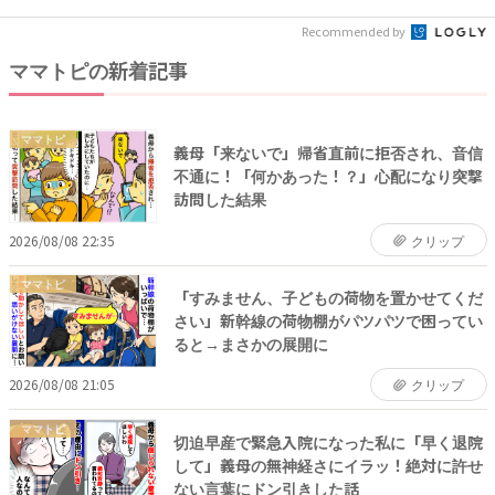
Recommended by
ママトピの新着記事
ママトピ
義母「来ないで」帰省直前に拒否され、音信
不通に！「何かあった！？」心配になり突撃
訪問した結果
2026/08/08 22:35
クリップ
ママトピ
「すみません、子どもの荷物を置かせてくだ
さい」新幹線の荷物棚がパツパツで困ってい
ると→まさかの展開に
2026/08/08 21:05
クリップ
ママトピ
切迫早産で緊急入院になった私に「早く退院
して」義母の無神経さにイラッ！絶対に許せ
ない言葉にドン引きした話