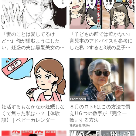
「妻のことは愛してるけ
「子どもの前では泣かない」
ど…」俺が望むようにした
育児本のアドバイスを参考に
い。疑惑の夫は黒髪美女の言
した私⇒すると3歳の息子が
うままに...
衝...
Promoted
妊活するもなかなか妊娠しな
８月のロト6はこの方法で買
くて焦った私は…？【体験
え!!６つの数字が『完全一
談】｜ベビーカレンダー
致』する方法
株式会社MURA