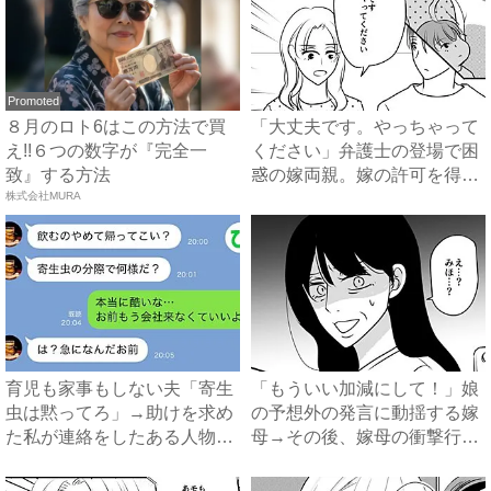
Promoted
８月のロト6はこの方法で買
「大丈夫です。やっちゃって
え!!６つの数字が『完全一
ください」弁護士の登場で困
致』する方法
惑の嫁両親。嫁の許可を得た
株式会社MURA
母...
育児も家事もしない夫「寄生
「もういい加減にして！」娘
虫は黙ってろ」→助けを求め
の予想外の発言に動揺する嫁
た私が連絡をしたある人物と
母→その後、嫁母の衝撃行動
は...
で...