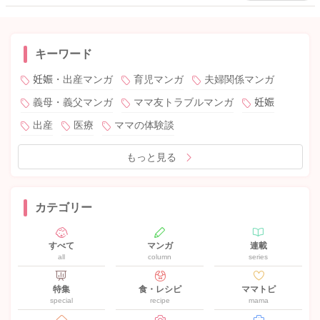
キーワード
妊娠・出産マンガ
育児マンガ
夫婦関係マンガ
義母・義父マンガ
ママ友トラブルマンガ
妊娠
出産
医療
ママの体験談
もっと見る
カテゴリー
すべて
マンガ
連載
all
column
series
特集
食・レシピ
ママトピ
special
recipe
mama