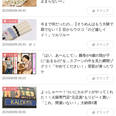
止まらない〜」
2026/08/09 06:40
クリップ
食・レシピ
今まで何だったの…【そうめんはもう大鍋で
茹でない！】目からウロコ「のど越しイ
イ！」ツルツル〜
2026/08/09 06:30
1
クリップ
「はい、あーんして♪」義母が4歳の我が子
食・レシピ
に“あるもの”を…スプーンの中を見た瞬間ゾ
クリ！「やめてください！」背筋が凍ったワ
ケ
2026/08/09 06:10
クリップ
食・レシピ
よっしゃ〜〜！ついにカルディがやってくれ
た！！火鍋専門店"元店員"もリピート買い
「これ、間違いない！」大納得3選
2026/08/09 06:00
クリップ