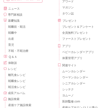
アワード
マガジン
ニュース
タウン誌
専門家相談
基礎知識
プレゼント
妊娠前・妊活
プレゼント＆アンケート
妊娠中
全員無料プレゼント
出産
ファーストプレゼント
育児
アプリ
不妊・不妊治療
ベビーカレンダーアプリ
Ｑ＆Ａ
体重管理アプリ
体験談
関連サイト
レシピ
ムーンカレンダー
離乳食レシピ
ウーマンカレンダー
妊娠食レシピ
シニアカレンダー
妊活食レシピ
シッテク
成長アルバム
ヨムーノ
施設検索
医師監修.com
産後ケア施設検索
産後ケアサロン ひより青山