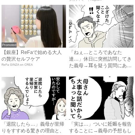
に…！？...
ア ...
Promoted
【銀座】ReFaで始める大人
「ねぇ…ところであなた
の贅沢セルフケア
達…」休日に突然訪問してき
ReFa GINZA on CREA
た義母→耳を疑う質問にあ
然…！ ...
「退院したら…」義母が里帰
「実は…」ついに妊娠を報告
りをすすめる驚きの理由と、
することに→義母の予想もし