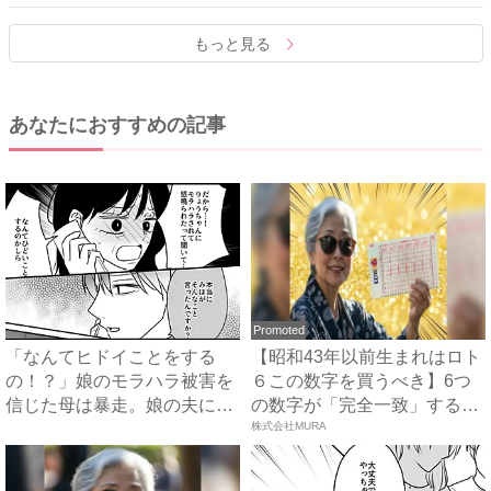
もっと見る
あなたにおすすめの記事
Promoted
「なんてヒドイことをする
【昭和43年以前生まれはロト
の！？」娘のモラハラ被害を
６この数字を買うべき】6つ
信じた母は暴走。娘の夫に電
の数字が「完全一致」する
話を...
方...
株式会社MURA