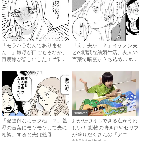
「モラハラなんてありませ
「え、夫が…？」イケメン夫
ん！」嫁母が口ごもるなか、
との順調な結婚生活。友人の
再度嫁が話し出した！ #常識
言葉で暗雲が立ち込め… #
知...
サ...
Promoted
「促進剤ならラクね…？」義
おかたづけもできる点がうれ
母の言葉にモヤモヤして夫に
しい！ 動物の鳴き声やセリフ
相談。すると夫は義母
が盛りだくさんの「アニ
タカラトミー｜Hugkum