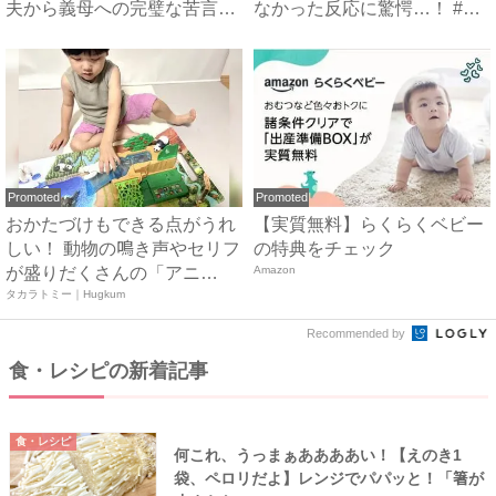
夫から義母への完璧な苦言
なかった反応に驚愕…！ #
#...
早...
Promoted
Promoted
おかたづけもできる点がうれ
【実質無料】らくらくベビー
しい！ 動物の鳴き声やセリフ
の特典をチェック
が盛りだくさんの「アニ
Amazon
ア ...
タカラトミー｜Hugkum
Recommended by
食・レシピの新着記事
食・レシピ
何これ、うっまぁああああい！【えのき1
袋、ペロリだよ】レンジでパパッと！「箸が