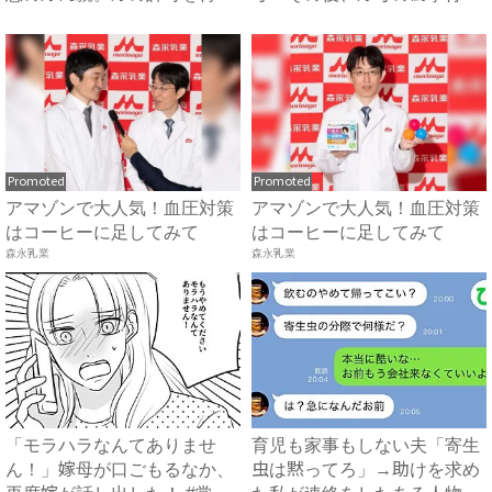
母...
で...
Promoted
Promoted
アマゾンで大人気！血圧対策
アマゾンで大人気！血圧対策
はコーヒーに足してみて
はコーヒーに足してみて
森永乳業
森永乳業
「モラハラなんてありませ
育児も家事もしない夫「寄生
ん！」嫁母が口ごもるなか、
虫は黙ってろ」→助けを求め