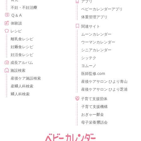
アプリ
不妊・不妊治療
ベビーカレンダーアプリ
Ｑ＆Ａ
体重管理アプリ
体験談
関連サイト
レシピ
ムーンカレンダー
離乳食レシピ
ウーマンカレンダー
妊娠食レシピ
シニアカレンダー
妊活食レシピ
シッテク
成長アルバム
ヨムーノ
施設検索
医師監修.com
産後ケア施設検索
産後ケアサロン ひより青山
産婦人科検索
産後ケアサロン ひより芝浦
婦人科検索
子育て支援団体
子育て支援機構
おぎゃー献金
母子栄養懇話会