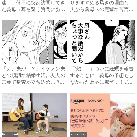
達…」休日に突然訪問してき
りをすすめる驚きの理由と、
た義母→耳を疑う質問にあ
夫から義母への完璧な苦言
然…！ ...
#...
「え、夫が…？」イケメン夫
「実は…」ついに妊娠を報告
との順調な結婚生活。友人の
することに→義母の予想もし
言葉で暗雲が立ち込め… #
なかった反応に驚愕…！ #
サ...
早...
Promoted
Promoted