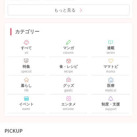
もっと見る
カテゴリー
すべて
マンガ
連載
all
column
series
特集
食・レシピ
ママトピ
special
recipe
mama
暮らし
グッズ
医療
life
goods
medical
イベント
エンタメ
制度・支援
event
entame
support
PICKUP