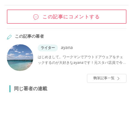
この記事にコメントする
この記事の著者
ayana
ライター
はじめまして。ワークマンでアウトドアウェアをチェ
ックするのが大好きなayanaです！元スタバ店員で今で
も週4でスタバに通っているほど、スタバの沼にハマっ
ています。インスタチェックが趣味で、100均や収納の
執筆記事一覧
情報は欠かさずチェックしているので、くらしに役立
つ情報についても自信があります！ わたしの記事で
同じ著者の連載
は、「これは絶対紹介したい！」「実践したい！」と
思った情報を選りすぐって紹介しています。