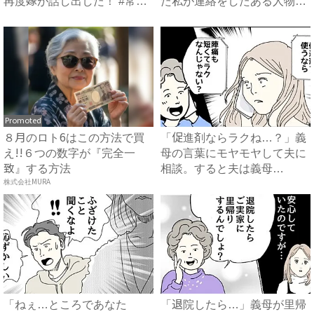
再度嫁が話し出した！ #常識
た私が連絡をしたある人物と
知...
は...
Promoted
８月のロト6はこの方法で買
「促進剤ならラクね…？」義
え!!６つの数字が『完全一
母の言葉にモヤモヤして夫に
致』する方法
相談。すると夫は義母
株式会社MURA
に…！？...
「ねぇ…ところであなた
「退院したら…」義母が里帰