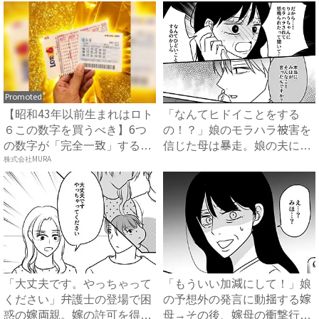
Promoted
【昭和43年以前生まれはロト
「なんてヒドイことをする
６この数字を買うべき】6つ
の！？」娘のモラハラ被害を
の数字が「完全一致」する
信じた母は暴走。娘の夫に電
方...
株式会社MURA
話を...
「大丈夫です。やっちゃって
「もういい加減にして！」娘
ください」弁護士の登場で困
の予想外の発言に動揺する嫁
惑の嫁両親。嫁の許可を得た
母→その後、嫁母の衝撃行動