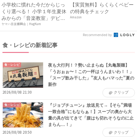
小学校に慣れた今だからじっ
【実質無料】らくらくベビー
くり選べる！ 小学１年生夏休
の特典をチェック
みからの「音楽教室」デビ
Amazon
ュ...
ヤマハ音楽振興会｜HugKum
Recommended by
食・レシピの新着記事
夜も大行列！？勢い止まらぬ【丸亀製麺】
食・レシピ
「うおぉぉ〜！この一杯はうんまいわ！！」
「スープ飲み干した」"友人もハマった"夏の
新作
2026/08/08 21:30
クリップ
『ジョブチューン』放送見て→【そら"満場
食・レシピ
一致合格"にもならぁ！】スープの奥から大
量の具が出てきて「腹はち切れそうなのに止
まらん…！」
2026/08/08 20:50
クリップ