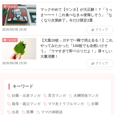
食・レシピ
マックやめて【ケンタ】が大正解！？「うっ
ま〜〜〜！これ食べなきゃ後悔しそう」「な
くなり次第終了」今だけ限定2選
2026/08/08 20:30
クリップ
【大葉20枚→ガチで一瞬で消え去る！】これ
食・レシピ
やってみたかった「100枚でも全然いけそ
う」「ウマすぎて即ペロリだよ！」清々しい
大量消費！
2026/08/08 19:30
クリップ
キーワード
妊娠・出産マンガ
育児マンガ
夫婦関係マンガ
義母・義父マンガ
ママ友トラブルマンガ
妊娠
出産
医療
ママの体験談