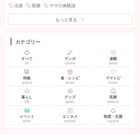
出産
医療
ママの体験談
もっと見る
カテゴリー
すべて
マンガ
連載
all
column
series
特集
食・レシピ
ママトピ
special
recipe
mama
暮らし
グッズ
医療
life
goods
medical
イベント
エンタメ
制度・支援
event
entame
support