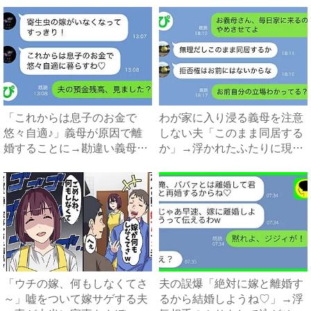
「これからは息子のお金で
わが家に入り浸る義母を注意
悠々自適♪」義母が原因で離
しない夫「このまま同居する
婚することに→勘違い義母に
か」→浮かれたふたりに現実
真実...
を...
「ウチの嫁、何もしなくてさ
夫の誤爆「絶対に嫁と離婚す
～」嘘をついて嫁サゲする夫
るから結婚しようね♡」→浮