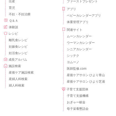
出産
ファーストプレゼント
育児
アプリ
不妊・不妊治療
ベビーカレンダーアプリ
Ｑ＆Ａ
体重管理アプリ
体験談
関連サイト
レシピ
ムーンカレンダー
離乳食レシピ
ウーマンカレンダー
妊娠食レシピ
シニアカレンダー
妊活食レシピ
シッテク
成長アルバム
ヨムーノ
施設検索
医師監修.com
産後ケア施設検索
産後ケアサロン ひより青山
産婦人科検索
産後ケアサロン ひより芝浦
婦人科検索
子育て支援団体
子育て支援機構
おぎゃー献金
母子栄養懇話会