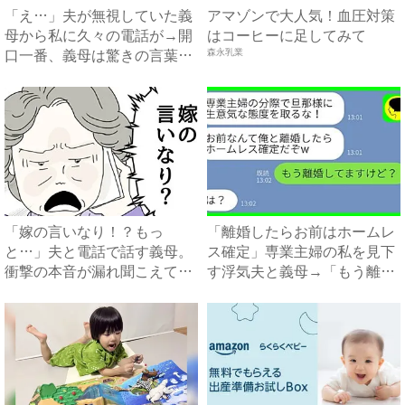
「え…」夫が無視していた義
アマゾンで大人気！血圧対策
母から私に久々の電話が→開
はコーヒーに足してみて
口一番、義母は驚きの言葉
森永乳業
を…...
「嫁の言いなり！？もっ
「離婚したらお前はホームレ
と…」夫と電話で話す義母。
ス確定」専業主婦の私を見下
衝撃の本音が漏れ聞こえてき
す浮気夫と義母→「もう離婚
て…！...
し...