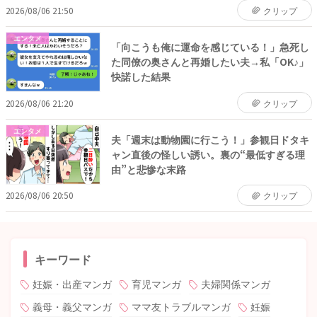
2026/08/06 21:50
クリップ
エンタメ
「向こうも俺に運命を感じている！」急死し
た同僚の奥さんと再婚したい夫→私「OK♪」
快諾した結果
2026/08/06 21:20
クリップ
エンタメ
夫「週末は動物園に行こう！」参観日ドタキ
ャン直後の怪しい誘い。裏の“最低すぎる理
由”と悲惨な末路
2026/08/06 20:50
クリップ
キーワード
妊娠・出産マンガ
育児マンガ
夫婦関係マンガ
義母・義父マンガ
ママ友トラブルマンガ
妊娠