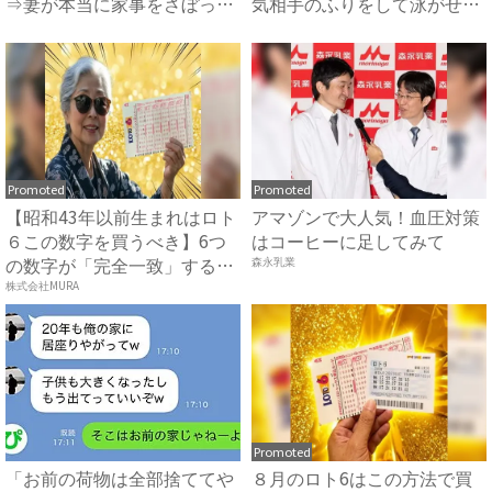
⇒妻が本当に家事をさぼった
気相手のふりをして泳がせて
結...
み...
Promoted
Promoted
【昭和43年以前生まれはロト
アマゾンで大人気！血圧対策
６この数字を買うべき】6つ
はコーヒーに足してみて
の数字が「完全一致」する
森永乳業
方...
株式会社MURA
Promoted
「お前の荷物は全部捨ててや
８月のロト6はこの方法で買