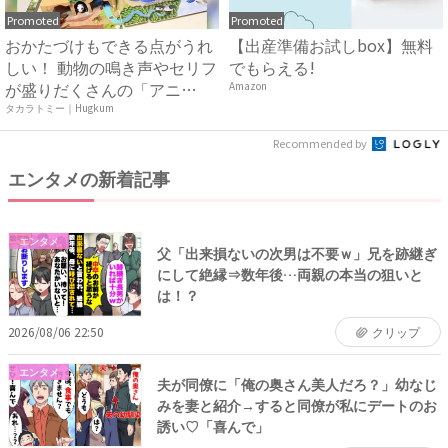
Promoted
Promoted
おかたづけもできる点がうれ
【出産準備お試しbox】無料
しい！ 動物の鳴き声やセリフ
でもらえる!
が盛りだくさんの「アニ
Amazon
ア ...
タカラトミー｜Hugkum
Recommended by
エンタメの新着記事
エンタメ
父「出来損ないの次男は不要ｗ」兄を跡継ぎ
にして絶縁⇒数年後…両親の本当の狙いと
は！？
2026/08/06 22:50
クリップ
エンタメ
夫が同僚に「俺の奥さん美人だろ？」幼なじ
みを妻と紹介→すると同僚が私にデートのお
誘い♡「喜んで」