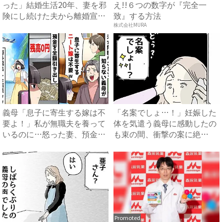
った」結婚生活20年、妻を邪
え!!６つの数字が『完全一
険にし続けた夫から離婚宣
致』する方法
告...
株式会社MURA
義母「息子に寄生する嫁は不
「名案でしょ…！」妊娠した
要よ！」私が無職夫を養って
体を気遣う義母に感動したの
いるのに…怒った妻、預金残
も束の間、衝撃の案に絶
高...
句…！...
Promoted