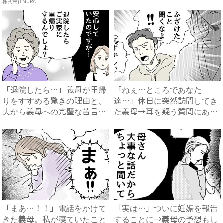
に…！？...
株式会社MURA
「退院したら…」義母が里帰
「ねぇ…ところであなた
りをすすめる驚きの理由と、
達…」休日に突然訪問してき
夫から義母への完璧な苦言
た義母→耳を疑う質問にあ
#...
然…！ ...
「まあ…！！」電話をかけて
「実は…」ついに妊娠を報告
きた義母。私が寝ていたこと
することに→義母の予想もし