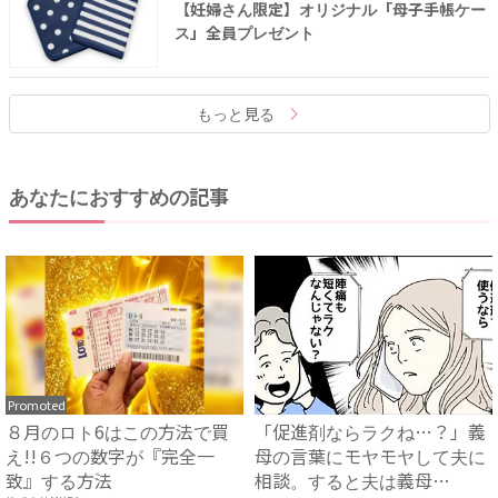
【妊婦さん限定】オリジナル「母子手帳ケー
ス」全員プレゼント
もっと見る
あなたにおすすめの記事
Promoted
８月のロト6はこの方法で買
「促進剤ならラクね…？」義
え!!６つの数字が『完全一
母の言葉にモヤモヤして夫に
致』する方法
相談。すると夫は義母