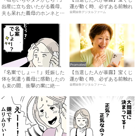
出産に立ち会いたがる義母。
運が動く時、必ずある前触れ
夫も呆れた義母のホンネと
合同会社デジタルファーム
は…...
Promoted
「名案でしょ…！」妊娠した
【当選した人が暴露】宝くじ
体を気遣う義母に感動したの
運が動く時、必ずある前触れ
も束の間、衝撃の案に絶
合同会社デジタルファーム
句…！...