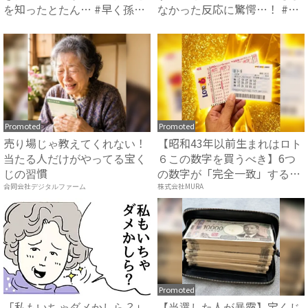
を知ったとたん… #早く孫
なかった反応に驚愕…！ #
が...
早...
Promoted
Promoted
売り場じゃ教えてくれない！
【昭和43年以前生まれはロト
当たる人だけがやってる宝く
６この数字を買うべき】6つ
じの習慣
の数字が「完全一致」する
方...
合同会社デジタルファーム
株式会社MURA
Promoted
「私もいちゃダメかしら？」
【当選した人が暴露】宝くじ