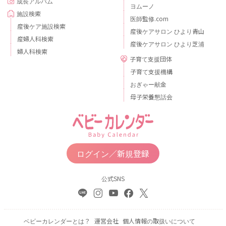
成長アルバム
ヨムーノ
施設検索
医師監修.com
産後ケア施設検索
産後ケアサロン ひより青山
産婦人科検索
産後ケアサロン ひより芝浦
婦人科検索
子育て支援団体
子育て支援機構
おぎゃー献金
母子栄養懇話会
ログイン／新規登録
公式SNS
ベビーカレンダーとは？
運営会社
個人情報の取扱いについて