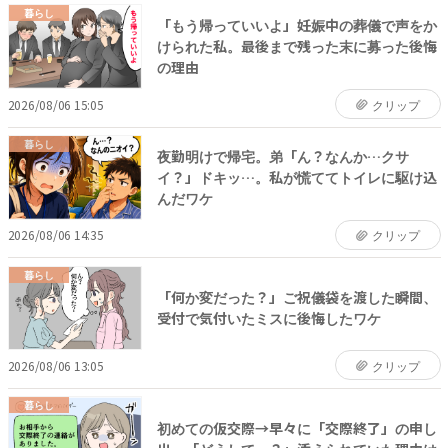
暮らし
「もう帰っていいよ」妊娠中の葬儀で声をか
けられた私。最後まで残った末に募った後悔
の理由
2026/08/06 15:05
クリップ
暮らし
夜勤明けで帰宅。弟「ん？なんか…クサ
イ？」ドキッ…。私が慌ててトイレに駆け込
んだワケ
2026/08/06 14:35
クリップ
暮らし
「何か変だった？」ご祝儀袋を渡した瞬間、
受付で気付いたミスに後悔したワケ
2026/08/06 13:05
クリップ
暮らし
初めての仮交際→早々に「交際終了」の申し