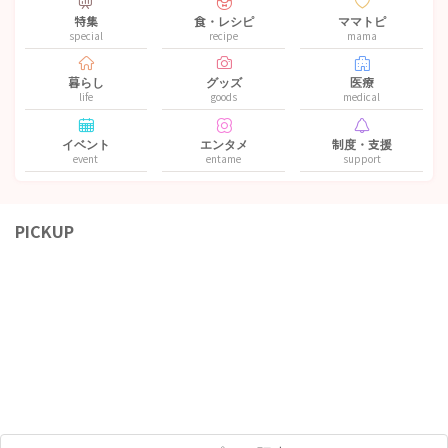
特集
食・レシピ
ママトピ
special
recipe
mama
暮らし
グッズ
医療
life
goods
medical
イベント
エンタメ
制度・支援
event
entame
support
PICKUP