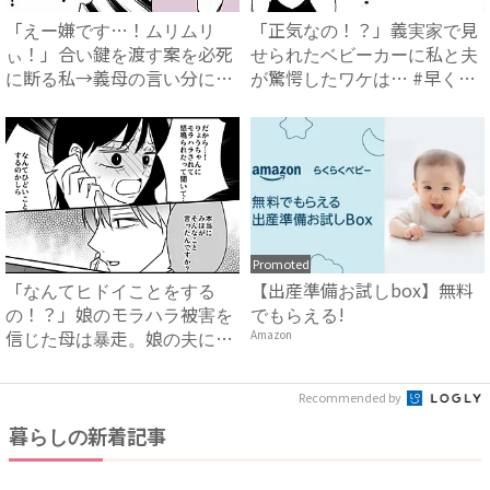
「えー嫌です…！ムリムリ
「正気なの！？」義実家で見
ぃ！」合い鍵を渡す案を必死
せられたベビーカーに私と夫
に断る私→義母の言い分にあ
が驚愕したワケは… #早く
然…...
孫...
Promoted
「なんてヒドイことをする
【出産準備お試しbox】無料
の！？」娘のモラハラ被害を
でもらえる!
信じた母は暴走。娘の夫に電
Amazon
話を...
Recommended by
暮らしの新着記事