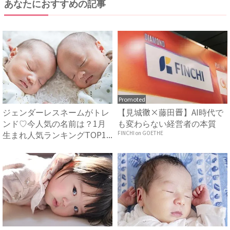
あなたにおすすめの記事
Promoted
ジェンダーレスネームがトレ
【見城徹×藤田晋】AI時代で
ンド♡今人気の名前は？1月
も変わらない経営者の本質
生まれ人気ランキングTOP1...
FINCHI on GOETHE