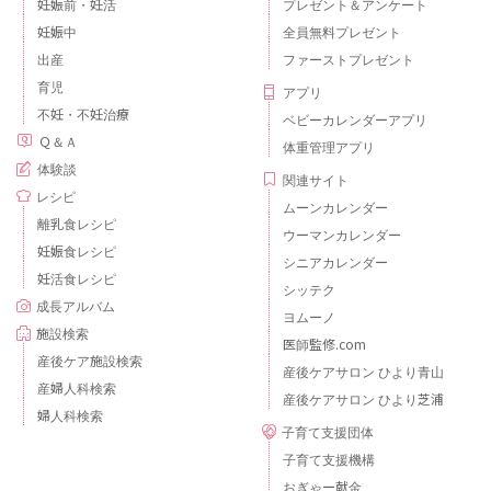
妊娠前・妊活
プレゼント＆アンケート
妊娠中
全員無料プレゼント
出産
ファーストプレゼント
育児
アプリ
不妊・不妊治療
ベビーカレンダーアプリ
Ｑ＆Ａ
体重管理アプリ
体験談
関連サイト
レシピ
ムーンカレンダー
離乳食レシピ
ウーマンカレンダー
妊娠食レシピ
シニアカレンダー
妊活食レシピ
シッテク
成長アルバム
ヨムーノ
施設検索
医師監修.com
産後ケア施設検索
産後ケアサロン ひより青山
産婦人科検索
産後ケアサロン ひより芝浦
婦人科検索
子育て支援団体
子育て支援機構
おぎゃー献金