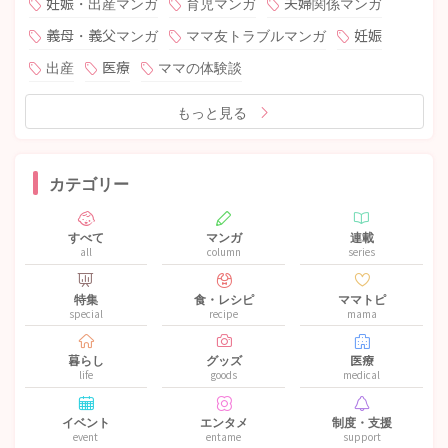
妊娠・出産マンガ
育児マンガ
夫婦関係マンガ
義母・義父マンガ
ママ友トラブルマンガ
妊娠
出産
医療
ママの体験談
もっと見る
カテゴリー
すべて
マンガ
連載
all
column
series
特集
食・レシピ
ママトピ
special
recipe
mama
暮らし
グッズ
医療
life
goods
medical
イベント
エンタメ
制度・支援
event
entame
support