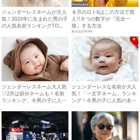
Promoted
ジェンダーレスネームが大人
８月のロト6はこの方法で買
気！2023年に生まれた男の子
え!!６つの数字が『完全一
の人気名前ランキングTO...
致』する方法
株式会社MURA
ジェンダーレスネーム大人気
ジェンダーレスな名前が大人
♡2月は節分ネームも！名前
気！「一文字ネーム」ランキ
ランキング、今男の子に人気
ング！今男の子に人気の名前
の...
は...