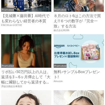
Promoted
Promoted
【見城徹×藤田晋】AI時代で
８月のロト6はこの方法で買
も変わらない経営者の本質
え!!６つの数字が『完全一
致』する方法
FINCHI on GOETHE
株式会社MURA
Promoted
Promoted
リボ払い50万円以上の人は、
無料♪サンプルBoxプレゼン
返済を3～6ヶ月停止して『大
ト!
幅に減額してから返済する...
Amazon
渋谷法務総合事務所