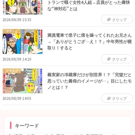
トランで騒ぐ女性4人組→店員がとった痛快
な“神対応”とは
2026/08/09 15:35
クリップ
ママトピ
満員電車で息子に席を譲ってくれたお兄さん
→「ありがとうござ…え！？」中年男性が横
取り！すると
2026/08/09 14:20
クリップ
ママトピ
義実家の冷蔵庫だけが別世界！？「完璧だと
思っていた義母のイメージが…」目にしたモ
ノとは！？
2026/08/09 14:05
クリップ
キーワード