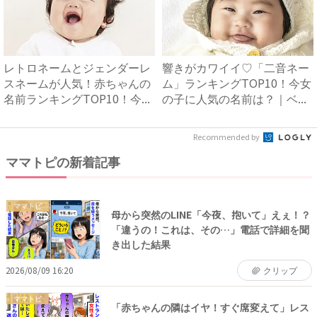
レトロネームとジェンダーレ
響きがカワイイ♡「二音ネー
スネームが人気！赤ちゃんの
ム」ランキングTOP10！今女
名前ランキングTOP10！今...
の子に人気の名前は？｜ベ...
Recommended by
ママトピの新着記事
ママトピ
母から突然のLINE「今夜、抱いて」えぇ！？
「違うの！これは、その…」電話で詳細を聞
き出した結果
2026/08/09 16:20
クリップ
ママトピ
「赤ちゃんの隣はイヤ！すぐ席変えて」レス