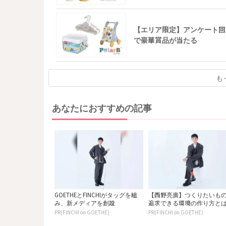
【エリア限定】アンケート回
で豪華賞品が当たる
も
あなたにおすすめの記事
GOETHEとFINCHIがタッグを組
【西野亮廣】つくりたいも
み、新メディアを創設
追求できる環境の作り方と
PR(FINCHI on GOETHE)
PR(FINCHI on GOETHE)