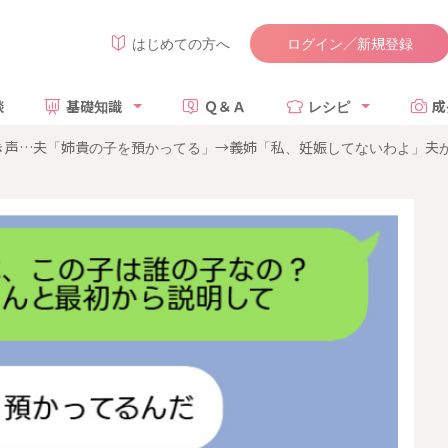
ログイン／新規登録
はじめての方へ
談
基礎知識
Ｑ＆Ａ
レシピ
成
き声…夫「姉貴の子を預かってる」→義姉「私、妊娠してないわよ」夫