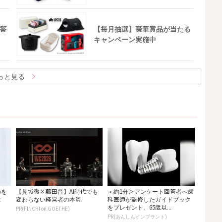
答
【毎月抽選】豪華賞品が当たる
キャンペーン実施中
っと見る
のを
【見城徹×藤田晋】AI時代でも
＜約1分＞アンケート回答者へ歯
は
変わらない経営者の本質
科医師が監修したガイドブック
をプレゼント。65歳以...
PR(FINCHI on GOETHE)
PR(あんしんインプラント)