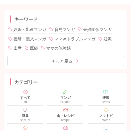
キーワード
妊娠・出産マンガ
育児マンガ
夫婦関係マンガ
義母・義父マンガ
ママ友トラブルマンガ
妊娠
出産
医療
ママの体験談
もっと見る
カテゴリー
すべて
マンガ
連載
all
column
series
特集
食・レシピ
ママトピ
special
recipe
mama