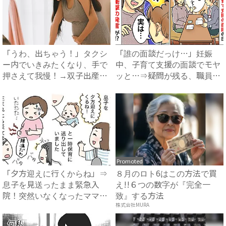
「うわ、出ちゃう！」タクシ
「誰の面談だっけ…」妊娠
ー内でいきみたくなり、手で
中、子育て支援の面談でモヤ
押さえて我慢！→双子出産で
ッと…⇒疑問が残る、職員の
ま...
まさ...
Promoted
「夕方迎えに行くからね」⇒
８月のロト6はこの方法で買
息子を見送ったまま緊急入
え!!６つの数字が『完全一
院！突然いなくなったママ
致』する方法
に、息...
株式会社MURA