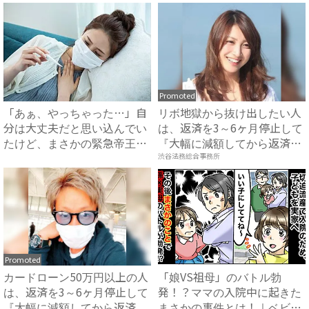
Promoted
「あぁ、やっちゃった…」自
リボ地獄から抜け出したい人
分は大丈夫だと思い込んでい
は、返済を3～6ヶ月停止して
たけど、まさかの緊急帝王切
『大幅に減額してから返済
開...
す...
渋谷法務総合事務所
Promoted
カードローン50万円以上の人
「娘VS祖母」のバトル勃
は、返済を3～6ヶ月停止して
発！？ママの入院中に起きた
『大幅に減額してから返済...
まさかの事件とは！｜ベビー