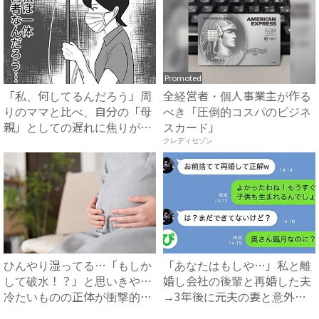
Promoted
「私、何してるんだろう」周
全経営者・個人事業主が作る
りのママと比べ、自分の「母
べき「圧倒的コスパのビジネ
親」としての遅れに焦りが募
スカード」
り...
クレディセゾン
ひんやり湿ってる…「もしか
「あなたはもしや…」私と離
して破水！？」と思いきや…
婚し会社の後輩と再婚した夫
冷たいものの正体が衝撃的す
→3年後に元夫の妻と意外な
ぎ...
場...