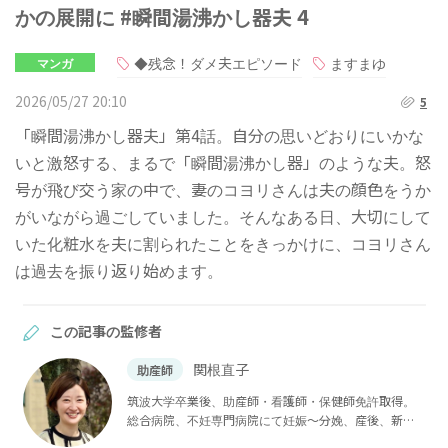
かの展開に #瞬間湯沸かし器夫 4
◆残念！ダメ夫エピソード
ますまゆ
マンガ
2026/05/27 20:10
5
「瞬間湯沸かし器夫」第4話。自分の思いどおりにいかな
いと激怒する、まるで「瞬間湯沸かし器」のような夫。怒
号が飛び交う家の中で、妻のコヨリさんは夫の顔色をうか
がいながら過ごしていました。そんなある日、大切にして
いた化粧水を夫に割られたことをきっかけに、コヨリさん
は過去を振り返り始めます。
この記事の監修者
関根直子
助産師
筑波大学卒業後、助産師・看護師・保健師免許取得。
総合病院、不妊専門病院にて妊娠〜分娩、産後、新生
児看護まで産婦人科領域に広く携わる。チャイルドボ