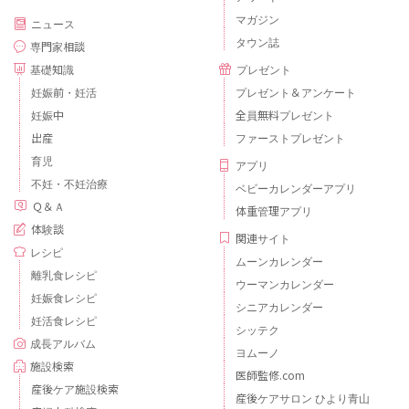
マガジン
ニュース
タウン誌
専門家相談
基礎知識
プレゼント
妊娠前・妊活
プレゼント＆アンケート
妊娠中
全員無料プレゼント
出産
ファーストプレゼント
育児
アプリ
不妊・不妊治療
ベビーカレンダーアプリ
Ｑ＆Ａ
体重管理アプリ
体験談
関連サイト
レシピ
ムーンカレンダー
離乳食レシピ
ウーマンカレンダー
妊娠食レシピ
シニアカレンダー
妊活食レシピ
シッテク
成長アルバム
ヨムーノ
施設検索
医師監修.com
産後ケア施設検索
産後ケアサロン ひより青山