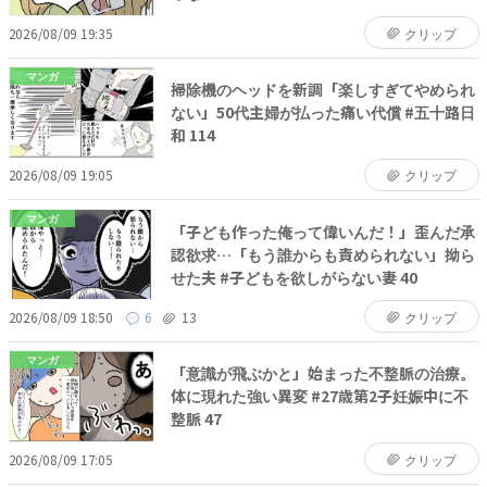
2026/08/09 19:35
クリップ
マンガ
掃除機のヘッドを新調「楽しすぎてやめられ
ない」50代主婦が払った痛い代償 #五十路日
和 114
2026/08/09 19:05
クリップ
マンガ
「子ども作った俺って偉いんだ！」歪んだ承
認欲求…「もう誰からも責められない」拗ら
せた夫 #子どもを欲しがらない妻 40
2026/08/09 18:50
6
13
クリップ
マンガ
「意識が飛ぶかと」始まった不整脈の治療。
体に現れた強い異変 #27歳第2子妊娠中に不
整脈 47
2026/08/09 17:05
クリップ