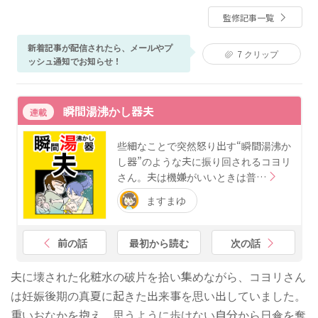
ディセラピスト（ベビーマッサージ）資格あり。現在
監修記事一覧
は産科医院、母子専門訪問看護ステーションにて、入
院中だけでなく産後ケアや育児支援に従事。ベビーカ
新着記事が配信されたら、メールやプ
レンダーでは、妊娠中や子育て期に寄り添い、分かり
7
クリップ
ッシュ通知でお知らせ！
やすくためになる記事作りを心がけている。自身も姉
妹の母として子育てに奮闘中。
瞬間湯沸かし器夫
連載
些細なことで突然怒り出す“瞬間湯沸か
し器”のような夫に振り回されるコヨリ
さん。夫は機嫌がいいときは普…
ますまゆ
前の話
最初から読む
次の話
夫に壊された化粧水の破片を拾い集めながら、コヨリさん
は妊娠後期の真夏に起きた出来事を思い出していました。
重いおなかを抱え、思うように歩けない自分から日傘を奪