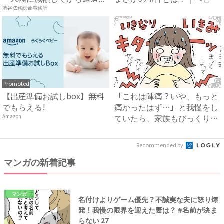
カレ...
渋谷法務総合事務所
Promoted
【出産準備お試しbox】無料
「これは陣痛？いや、もっと
でもらえる!
痛かったはず…」と我慢をし
ていたら、家族もびっくりの
Amazon
大...
Recommended by
マンガの新着記事
マンガ
名付けよりゲーム優先？不誠実な夫に怒り爆
発！我慢の限界を迎えた妻は？ #名前が決ま
らない 27