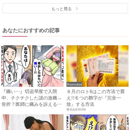
もっと見る
あなたにおすすめの記事
Promoted
「痛い…」切迫早産で入院
８月のロト6はこの方法で買
中、チクチクした謎の激痛→
え!!６つの数字が『完全一
骨折？医師に痛みを訴える
致』する方法
と…衝...
株式会社MURA