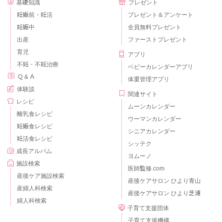
基礎知識
プレゼント
妊娠前・妊活
プレゼント＆アンケート
妊娠中
全員無料プレゼント
出産
ファーストプレゼント
育児
アプリ
不妊・不妊治療
ベビーカレンダーアプリ
Ｑ＆Ａ
体重管理アプリ
体験談
関連サイト
レシピ
ムーンカレンダー
離乳食レシピ
ウーマンカレンダー
妊娠食レシピ
シニアカレンダー
妊活食レシピ
シッテク
成長アルバム
ヨムーノ
施設検索
医師監修.com
産後ケア施設検索
産後ケアサロン ひより青山
産婦人科検索
産後ケアサロン ひより芝浦
婦人科検索
子育て支援団体
子育て支援機構