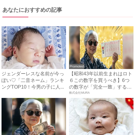
あなたにおすすめの記事
Promoted
ジェンダーレスな名前が今っ
【昭和43年以前生まれはロト
ぽい♡「二音ネーム」ランキ
６この数字を買うべき】6つ
ングTOP10！今男の子に人...
の数字が「完全一致」する
方...
株式会社MURA