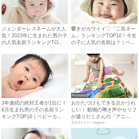
ジェンダーレスネームが大人
響きがカワイイ♡「二音ネー
気！2023年に生まれた男の子
ム」ランキングTOP10！今女
の人気名前ランキングTO...
の子に人気の名前は？｜ベ...
Promoted
3年連続の絶対王者が1位に！
おかたづけもできる点がうれ
6月生まれ男の子の名前ラン
しい！ 動物の鳴き声やセリフ
キングTOP10｜ベビーカ...
が盛りだくさんの「アニ
ア ...
タカラトミー｜Hugkum