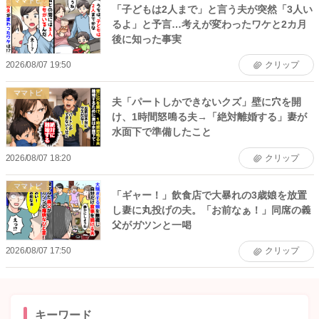
ママトピ
「子どもは2人まで」と言う夫が突然「3人い
るよ」と予言…考えが変わったワケと2カ月
後に知った事実
2026/08/07 19:50
クリップ
ママトピ
夫「パートしかできないクズ」壁に穴を開
け、1時間怒鳴る夫→「絶対離婚する」妻が
水面下で準備したこと
2026/08/07 18:20
クリップ
ママトピ
「ギャー！」飲食店で大暴れの3歳娘を放置
し妻に丸投げの夫。「お前なぁ！」同席の義
父がガツンと一喝
2026/08/07 17:50
クリップ
キーワード