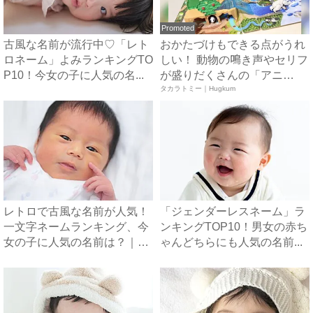
Promoted
古風な名前が流行中♡「レト
おかたづけもできる点がうれ
ロネーム」よみランキングTO
しい！ 動物の鳴き声やセリフ
P10！今女の子に人気の名...
が盛りだくさんの「アニ
ア ...
タカラトミー｜Hugkum
レトロで古風な名前が人気！
「ジェンダーレスネーム」ラ
一文字ネームランキング、今
ンキングTOP10！男女の赤ち
女の子に人気の名前は？｜ベ
ゃんどちらにも人気の名前...
ビ...