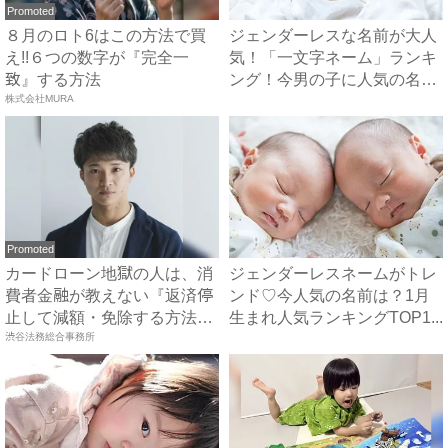
Promoted
８月のロト6はこの方法で買
ジェンダーレスな名前が大人
え!!６つの数字が『完全一
気！「一文字ネーム」ランキ
致』する方法
ング！今男の子に人気の名前
株式会社MURA
は...
Promoted
カードローン地獄の人は、消
ジェンダーレスネームがトレ
費者金融が教えない『返済停
ンド♡今人気の名前は？1月
止して減額・免除する方法』
生まれ人気ランキングTOP1...
で...
渋谷法務総合事務所