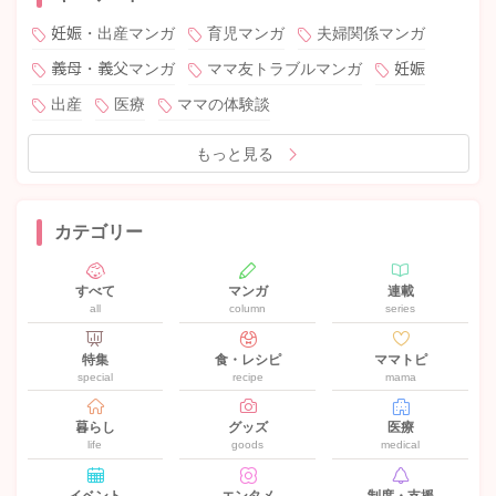
妊娠・出産マンガ
育児マンガ
夫婦関係マンガ
義母・義父マンガ
ママ友トラブルマンガ
妊娠
出産
医療
ママの体験談
もっと見る
カテゴリー
すべて
マンガ
連載
all
column
series
特集
食・レシピ
ママトピ
special
recipe
mama
暮らし
グッズ
医療
life
goods
medical
イベント
エンタメ
制度・支援