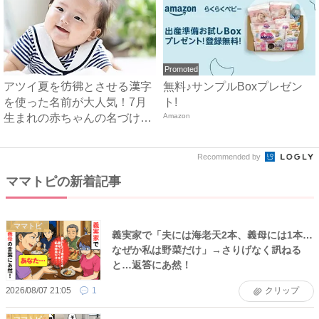
Promoted
アツイ夏を彷彿とさせる漢字
無料♪サンプルBoxプレゼン
を使った名前が大人気！7月
ト!
生まれの赤ちゃんの名づけト
Amazon
レ...
Recommended by
ママトピの新着記事
ママトピ
義実家で「夫には海老天2本、義母には1本…
なぜか私は野菜だけ」→さりげなく訊ねる
と…返答にあ然！
2026/08/07 21:05
1
クリップ