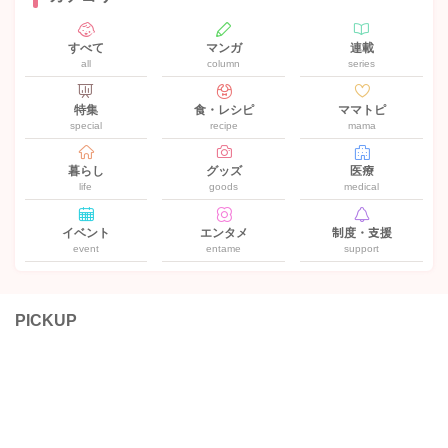
すべて
マンガ
連載
all
column
series
特集
食・レシピ
ママトピ
special
recipe
mama
暮らし
グッズ
医療
life
goods
medical
イベント
エンタメ
制度・支援
event
entame
support
PICKUP