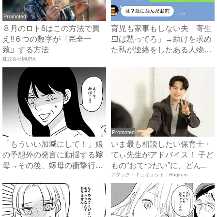
Promoted
８月のロト6はこの方法で買
育児も家事もしない夫「寄生
え!!６つの数字が『完全一
虫は黙ってろ」→助けを求め
致』する方法
た私が連絡をしたある人物と
株式会社MURA
は...
Promoted
「もういい加減にして！」娘
いま最も相談したい保育士・
の予想外の発言に動揺する嫁
てぃ先生がアドバイス！ 子ど
母→その後、嫁母の衝撃行動
もの“おてつだい”に、どん...
で...
アタック・キュキュット｜Hugkum