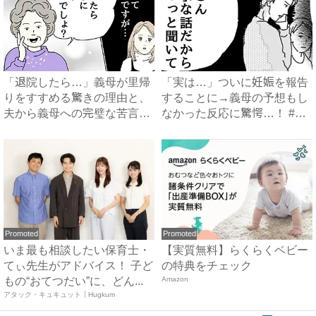
「退院したら…」義母が里帰
「実は…」ついに妊娠を報告
りをすすめる驚きの理由と、
することに→義母の予想もし
夫から義母への完璧な苦言
なかった反応に驚愕…！ #
#...
早...
Promoted
Promoted
いま最も相談したい保育士・
【実質無料】らくらくベビー
てぃ先生がアドバイス！ 子ど
の特典をチェック
もの“おてつだい”に、どん...
Amazon
アタック・キュキュット｜Hugkum