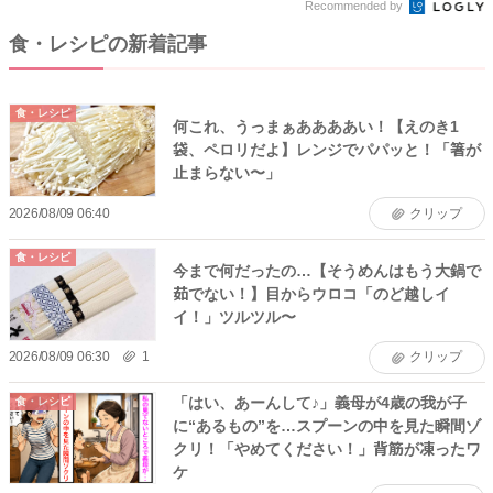
Recommended by
食・レシピの新着記事
食・レシピ
何これ、うっまぁああああい！【えのき1
袋、ペロリだよ】レンジでパパッと！「箸が
止まらない〜」
2026/08/09 06:40
クリップ
食・レシピ
今まで何だったの…【そうめんはもう大鍋で
茹でない！】目からウロコ「のど越しイ
イ！」ツルツル〜
2026/08/09 06:30
1
クリップ
「はい、あーんして♪」義母が4歳の我が子
食・レシピ
に“あるもの”を…スプーンの中を見た瞬間ゾ
クリ！「やめてください！」背筋が凍ったワ
ケ