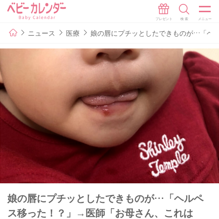
ニュース
医療
娘の唇にプチッとしたできものが…「ヘ
娘の唇にプチッとしたできものが…「ヘルペ
ス移った！？」→医師「お母さん、これは