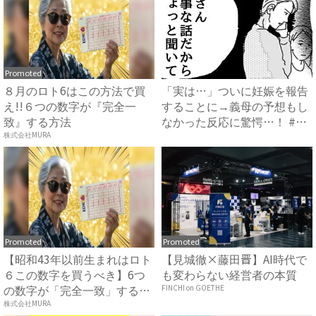
Promoted
８月のロト6はこの方法で買
「実は…」ついに妊娠を報告
え!!６つの数字が『完全一
することに→義母の予想もし
致』する方法
なかった反応に驚愕…！ #
早...
株式会社MURA
Promoted
Promoted
【昭和43年以前生まれはロト
【見城徹×藤田晋】AI時代で
６この数字を買うべき】6つ
も変わらない経営者の本質
の数字が「完全一致」する
FINCHI on GOETHE
方...
株式会社MURA