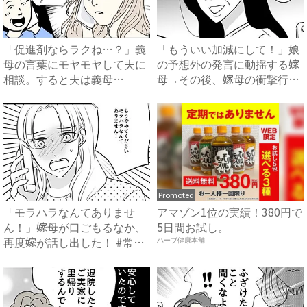
「促進剤ならラクね…？」義
「もういい加減にして！」娘
母の言葉にモヤモヤして夫に
の予想外の発言に動揺する嫁
相談。すると夫は義母
母→その後、嫁母の衝撃行動
に…！？...
で...
Promoted
「モラハラなんてありませ
アマゾン1位の実績！380円で
ん！」嫁母が口ごもるなか、
5日間お試し。
再度嫁が話し出した！ #常識
ハーブ健康本舗
知...