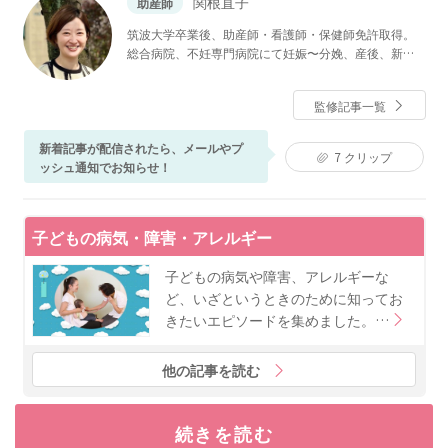
関根直子
助産師
筑波大学卒業後、助産師・看護師・保健師免許取得。
総合病院、不妊専門病院にて妊娠〜分娩、産後、新生
児看護まで産婦人科領域に広く携わる。チャイルドボ
ディセラピスト（ベビーマッサージ）資格あり。現在
監修記事一覧
は産科医院、母子専門訪問看護ステーションにて、入
院中だけでなく産後ケアや育児支援に従事。ベビーカ
新着記事が配信されたら、メールやプ
レンダーでは、妊娠中や子育て期に寄り添い、分かり
7
クリップ
ッシュ通知でお知らせ！
やすくためになる記事作りを心がけている。自身も姉
妹の母として子育てに奮闘中。
子どもの病気・障害・アレルギー
子どもの病気や障害、アレルギーな
ど、いざというときのために知ってお
きたいエピソードを集めました。…
他の記事を読む
続きを読む