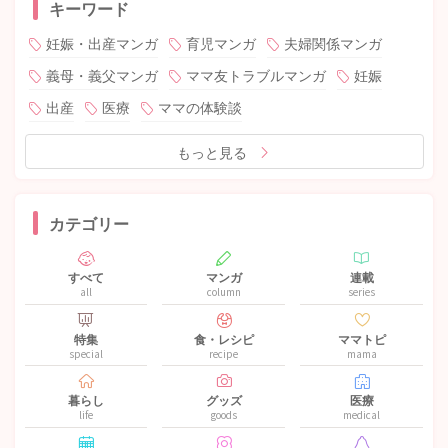
キーワード
妊娠・出産マンガ
育児マンガ
夫婦関係マンガ
義母・義父マンガ
ママ友トラブルマンガ
妊娠
出産
医療
ママの体験談
もっと見る
カテゴリー
すべて
マンガ
連載
all
column
series
特集
食・レシピ
ママトピ
special
recipe
mama
暮らし
グッズ
医療
life
goods
medical