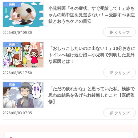
医療
小児科医「その症状、すぐ受診して！」赤ち
ゃんの熱中症を見逃さない！→受診すべき症
状とおうちケアの目安
2026/08/07 09:30
クリップ
医療
「おしっこしたいのに出ない！」10分おきに
トイレへ駆け込む娘→小児科で判明した意外
な原因とは！
2026/08/05 17:50
クリップ
医療
「ただの疲れかな」と思っていた私。検診で
思わぬ結果を告げられ後悔したこと【医師監
修】
2026/08/03 07:35
クリップ