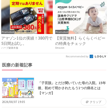
Promoted
Promoted
アマゾン1位の実績！380円で
【実質無料】らくらくベビー
5日間お試し。
の特典をチェック
ハーブ健康本舗
Amazon
Recommended by
医療の新着記事
医療
「子宮脱」とだけ聞いていた母の入院。15年
後、初めて明かされたもう1つの病名とは
【マンガ】
2026/08/07 19:05
クリップ