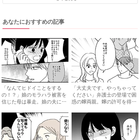
あなたにおすすめの記事
「なんてヒドイことをする
「大丈夫です。やっちゃって
の！？」娘のモラハラ被害を
ください」弁護士の登場で困
信じた母は暴走。娘の夫に電
惑の嫁両親。嫁の許可を得た
話を...
母...