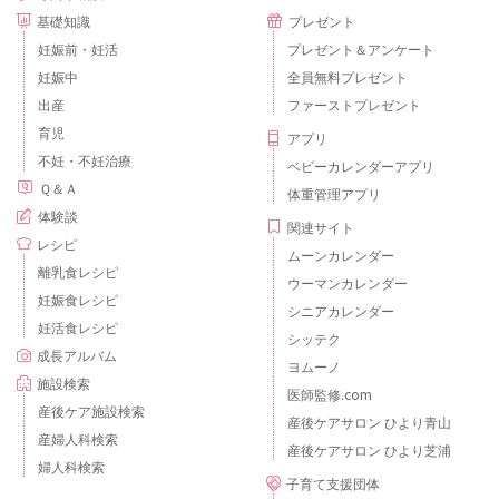
基礎知識
プレゼント
妊娠前・妊活
プレゼント＆アンケート
妊娠中
全員無料プレゼント
出産
ファーストプレゼント
育児
アプリ
不妊・不妊治療
ベビーカレンダーアプリ
Ｑ＆Ａ
体重管理アプリ
体験談
関連サイト
レシピ
ムーンカレンダー
離乳食レシピ
ウーマンカレンダー
妊娠食レシピ
シニアカレンダー
妊活食レシピ
シッテク
成長アルバム
ヨムーノ
施設検索
医師監修.com
産後ケア施設検索
産後ケアサロン ひより青山
産婦人科検索
産後ケアサロン ひより芝浦
婦人科検索
子育て支援団体