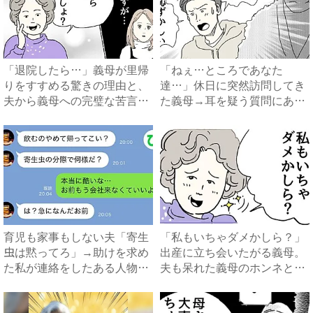
「退院したら…」義母が里帰
「ねぇ…ところであなた
りをすすめる驚きの理由と、
達…」休日に突然訪問してき
夫から義母への完璧な苦言
た義母→耳を疑う質問にあ
#...
然…！ ...
育児も家事もしない夫「寄生
「私もいちゃダメかしら？」
虫は黙ってろ」→助けを求め
出産に立ち会いたがる義母。
た私が連絡をしたある人物と
夫も呆れた義母のホンネと
は...
は…...