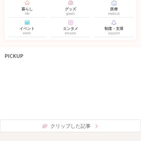
暮らし
グッズ
医療
life
goods
medical
イベント
エンタメ
制度・支援
event
entame
support
PICKUP
クリップした記事