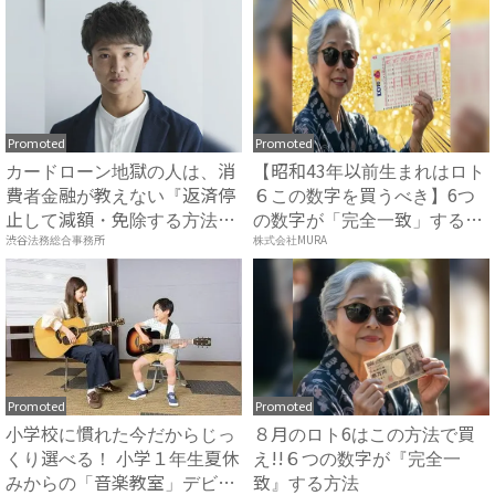
Promoted
Promoted
カードローン地獄の人は、消
【昭和43年以前生まれはロト
費者金融が教えない『返済停
６この数字を買うべき】6つ
止して減額・免除する方法』
の数字が「完全一致」する
で...
方...
渋谷法務総合事務所
株式会社MURA
Promoted
Promoted
小学校に慣れた今だからじっ
８月のロト6はこの方法で買
くり選べる！ 小学１年生夏休
え!!６つの数字が『完全一
みからの「音楽教室」デビ
致』する方法