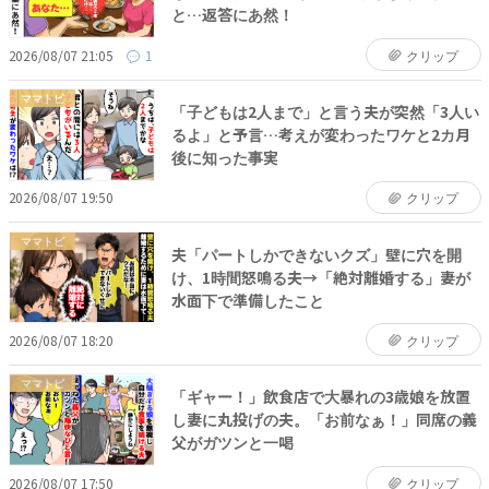
と…返答にあ然！
2026/08/07 21:05
1
クリップ
ママトピ
「子どもは2人まで」と言う夫が突然「3人い
るよ」と予言…考えが変わったワケと2カ月
後に知った事実
2026/08/07 19:50
クリップ
ママトピ
夫「パートしかできないクズ」壁に穴を開
け、1時間怒鳴る夫→「絶対離婚する」妻が
水面下で準備したこと
2026/08/07 18:20
クリップ
ママトピ
「ギャー！」飲食店で大暴れの3歳娘を放置
し妻に丸投げの夫。「お前なぁ！」同席の義
父がガツンと一喝
2026/08/07 17:50
クリップ