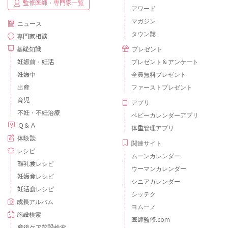
監修医師・専門家一覧
アワード
マガジン
ニュース
タウン誌
専門家相談
基礎知識
プレゼント
妊娠前・妊活
プレゼント＆アンケート
妊娠中
全員無料プレゼント
出産
ファーストプレゼント
育児
アプリ
不妊・不妊治療
ベビーカレンダーアプリ
Ｑ＆Ａ
体重管理アプリ
体験談
関連サイト
レシピ
ムーンカレンダー
離乳食レシピ
ウーマンカレンダー
妊娠食レシピ
シニアカレンダー
妊活食レシピ
シッテク
成長アルバム
ヨムーノ
施設検索
医師監修.com
産後ケア施設検索