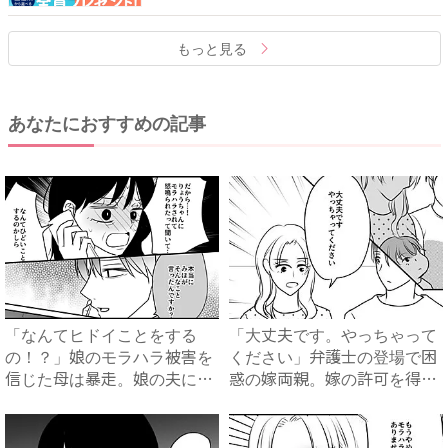
もっと見る
あなたにおすすめの記事
「なんてヒドイことをする
「大丈夫です。やっちゃって
の！？」娘のモラハラ被害を
ください」弁護士の登場で困
信じた母は暴走。娘の夫に電
惑の嫁両親。嫁の許可を得た
話を...
母...