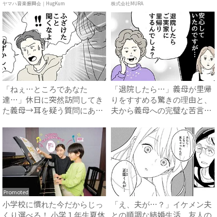
ュ...
ヤマハ音楽振興会｜HugKum
株式会社MURA
「ねぇ…ところであなた
「退院したら…」義母が里帰
達…」休日に突然訪問してき
りをすすめる驚きの理由と、
た義母→耳を疑う質問にあ
夫から義母への完璧な苦言
然…！ ...
#...
Promoted
小学校に慣れた今だからじっ
「え、夫が…？」イケメン夫
くり選べる！ 小学１年生夏休
との順調な結婚生活。友人の