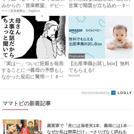
みからの「音楽教室」デビ
言葉で暗雲が立ち込め… #
ュ...
サ...
ヤマハ音楽振興会｜HugKum
Promoted
「実は…」ついに妊娠を報告
【出産準備お試しbox】無料
することに→義母の予想もし
でもらえる!
なかった反応に驚愕…！ #
Amazon
早...
Recommended by
ママトピの新着記事
ママトピ
義実家で「夫には海老天2本、義母には1本…
なぜか私は野菜だけ」→さりげなく訊ねる