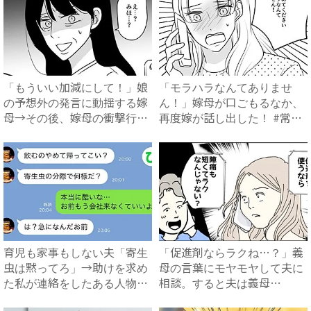
「もういい加減にして！」娘
「モラハラなんてありませ
の予想外の発言に動揺する嫁
ん！」嫁母が口ごもるなか、
母→その後、嫁母の衝撃行動
再度嫁が話し出した！ #常識
で...
知...
育児も家事もしない夫「寄生
「促進剤ならラクね…？」義
虫は黙ってろ」→助けを求め
母の言葉にモヤモヤして夫に
た私が連絡をしたある人物と
相談。すると夫は義母
は...
に…！？...