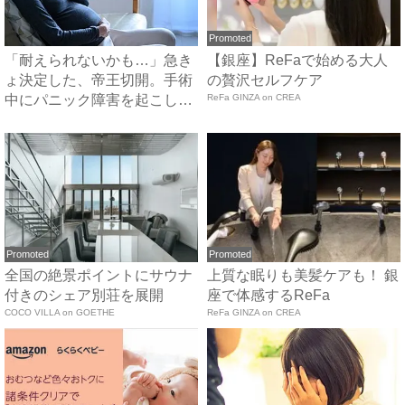
Promoted
「耐えられないかも…」急き
【銀座】ReFaで始める大人
ょ決定した、帝王切開。手術
の贅沢セルフケア
中にパニック障害を起こしか
ReFa GINZA on CREA
け...
Promoted
Promoted
全国の絶景ポイントにサウナ
上質な眠りも美髪ケアも！ 銀
付きのシェア別荘を展開
座で体感するReFa
COCO VILLA on GOETHE
ReFa GINZA on CREA