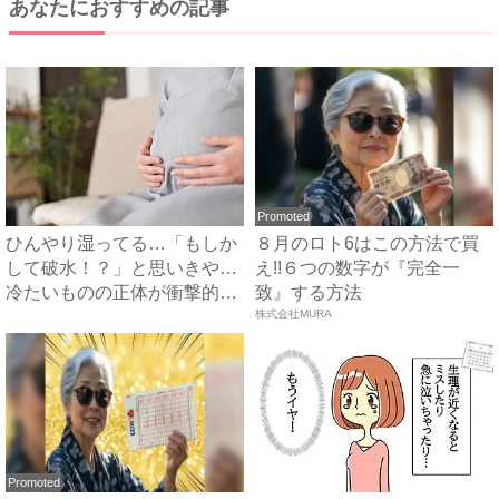
あなたにおすすめの記事
Promoted
ひんやり湿ってる…「もしか
８月のロト6はこの方法で買
して破水！？」と思いきや…
え!!６つの数字が『完全一
冷たいものの正体が衝撃的す
致』する方法
ぎ...
株式会社MURA
Promoted