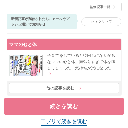
ディセラピスト（ベビーマッサージ）資格あり。現在
監修記事一覧
は産科医院、母子専門訪問看護ステーションにて、入
院中だけでなく産後ケアや育児支援に従事。ベビーカ
新着記事が配信されたら、メールやプ
レンダーでは、妊娠中や子育て期に寄り添い、分かり
7
クリップ
ッシュ通知でお知らせ！
やすくためになる記事作りを心がけている。自身も姉
妹の母として子育てに奮闘中。
ママの心と体
子育てをしていると後回しになりがち
なママの心と体。頑張りすぎて体を壊
してしまった、気持ちが楽になった…
他の記事を読む
続きを読む
アプリで続きを読む