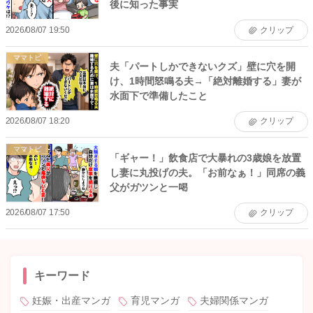
後に知った事実
2026/08/07 19:50
クリップ
ママトピ
夫「パートしかできないクズ」壁に穴を開
け、1時間怒鳴る夫→「絶対離婚する」妻が
水面下で準備したこと
2026/08/07 18:20
クリップ
ママトピ
「ギャー！」飲食店で大暴れの3歳娘を放置
し妻に丸投げの夫。「お前なぁ！」同席の義
父がガツンと一喝
2026/08/07 17:50
クリップ
キーワード
妊娠・出産マンガ
育児マンガ
夫婦関係マンガ