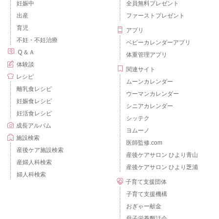
妊娠中
全員無料プレゼント
出産
ファーストプレゼント
育児
アプリ
不妊・不妊治療
ベビーカレンダーアプリ
Ｑ＆Ａ
体重管理アプリ
体験談
関連サイト
レシピ
ムーンカレンダー
離乳食レシピ
ウーマンカレンダー
妊娠食レシピ
シニアカレンダー
妊活食レシピ
シッテク
成長アルバム
ヨムーノ
施設検索
医師監修.com
産後ケア施設検索
産後ケアサロン ひより青山
産婦人科検索
産後ケアサロン ひより芝浦
婦人科検索
子育て支援団体
子育て支援機構
おぎゃー献金
母子栄養懇話会