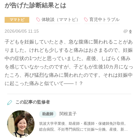
が告げた診断結果とは
体験談（ママトピ）
育児中トラブル
ママトピ
2026/06/05 11:15
0
子どもを妊娠していたとき、急な腹痛に襲われることがあ
りました。けれども少しすると痛みはおさまるので、妊娠
中の症状の1つだと思っていました。産後、しばらく痛み
を感じていなかったのですが、子どもが生後10カ月になっ
たころ、再び猛烈な痛みに襲われたのです。それは妊娠中
に起こった痛みと似ていて――！？
この記事の監修者
関根直子
助産師
筑波大学卒業後、助産師・看護師・保健師免許取得。
総合病院、不妊専門病院にて妊娠〜分娩、産後、新生
児看護まで産婦人科領域に広く携わる。チャイルドボ