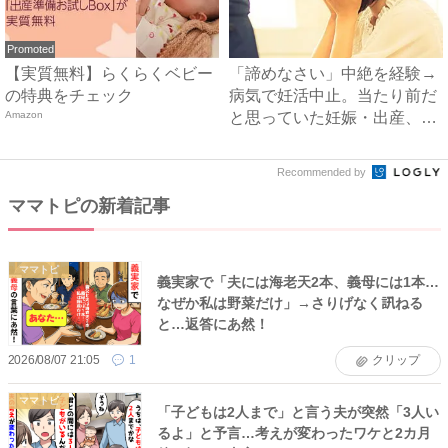
Promoted
【実質無料】らくらくベビー
「諦めなさい」中絶を経験→
の特典をチェック
病気で妊活中止。当たり前だ
Amazon
と思っていた妊娠・出産、現
実...
Recommended by
ママトピの新着記事
ママトピ
義実家で「夫には海老天2本、義母には1本…
なぜか私は野菜だけ」→さりげなく訊ねる
と…返答にあ然！
2026/08/07 21:05
1
クリップ
ママトピ
「子どもは2人まで」と言う夫が突然「3人い
るよ」と予言…考えが変わったワケと2カ月