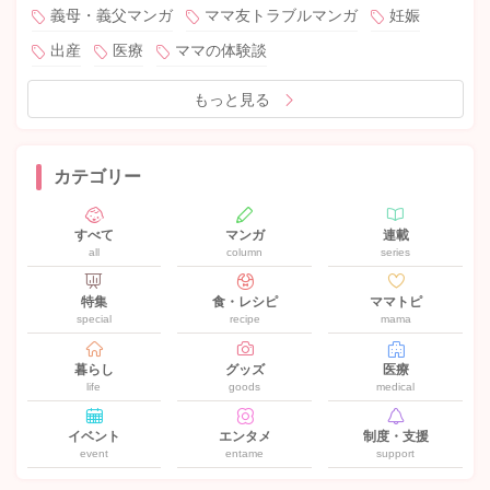
義母・義父マンガ
ママ友トラブルマンガ
妊娠
出産
医療
ママの体験談
もっと見る
カテゴリー
すべて
マンガ
連載
all
column
series
特集
食・レシピ
ママトピ
special
recipe
mama
暮らし
グッズ
医療
life
goods
medical
イベント
エンタメ
制度・支援
event
entame
support