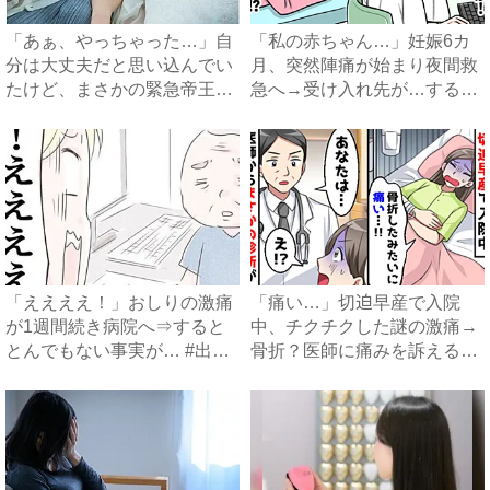
「あぁ、やっちゃった…」自
「私の赤ちゃん…」妊娠6カ
分は大丈夫だと思い込んでい
月、突然陣痛が始まり夜間救
たけど、まさかの緊急帝王切
急へ→受け入れ先が…すると
開...
医...
「ええええ！」おしりの激痛
「痛い…」切迫早産で入院
が1週間続き病院へ⇒すると
中、チクチクした謎の激痛→
とんでもない事実が… #出
骨折？医師に痛みを訴える
産...
と…衝...