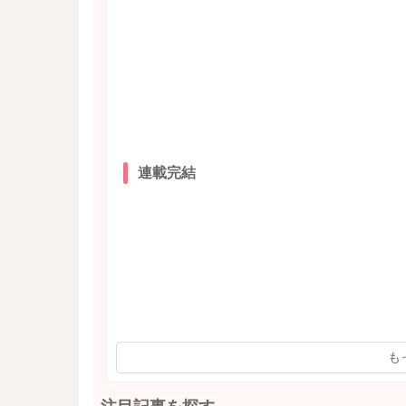
連載完結
も