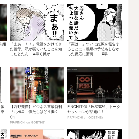
グを組
「まあ…！！」電話をかけてき
「実は…」ついに妊娠を報告す
た義母。私が寝ていたことを知
ることに→義母の予想もしなか
ったとたん… #早く孫が...
った反応に驚愕…！ #早...
た体
【西野亮廣】ビジネス書最新刊
FINCHI主催「IVS2026」トーク
も束
『北極星 僕たちはどう働く
セッションが話題に！
か』
PR(FINCHI on GOETHE)
PR(FINCHI on GOETHE)