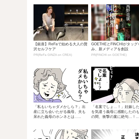
【銀座】ReFaで始める大人の贅
GOETHEとFINCHIがタッ
沢セルフケア
み、新メディアを創設
PR(ReFa GINZA on CREA)
PR(FINCHI on GOETHE)
「私もいちゃダメかしら？」出
「名案でしょ…！」妊娠し
産に立ち会いたがる義母。夫も
を気遣う義母に感動したの
呆れた義母のホンネとは…...
の間、衝撃の案に絶句…！...