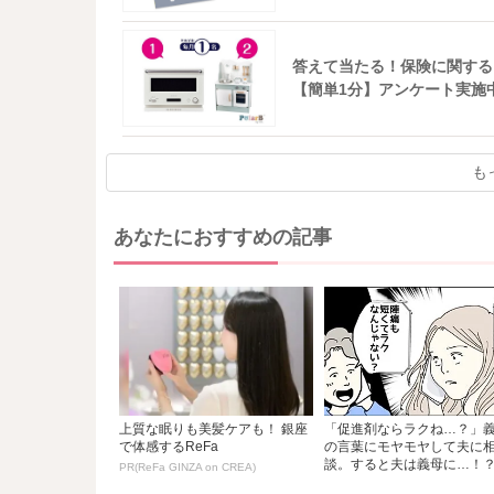
答えて当たる！保険に関する
【簡単1分】アンケート実施
も
あなたにおすすめの記事
上質な眠りも美髪ケアも！ 銀座
「促進剤ならラクね…？」
で体感するReFa
の言葉にモヤモヤして夫に
談。すると夫は義母に…！？.
PR(ReFa GINZA on CREA)