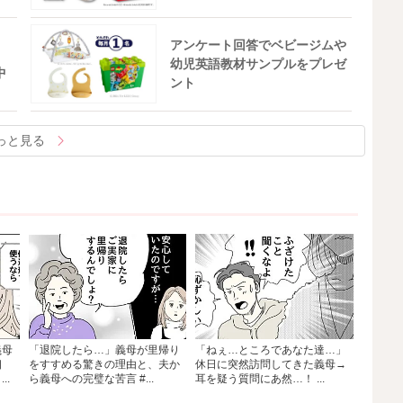
アンケート回答でベビージムや
幼児英語教材サンプルをプレゼ
中
ント
っと見る
義母
「退院したら…」義母が里帰り
「ねぇ…ところであなた達…」
相
をすすめる驚きの理由と、夫か
休日に突然訪問してきた義母→
..
ら義母への完璧な苦言 #...
耳を疑う質問にあ然…！ ...