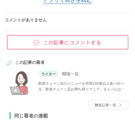
コメントがありません
この記事にコメントする
この記事の著者
相場一花
ライター
飲食チェーン店のメニューを年間100食以上食べ比べ
る、飲食チェーン店お持ち帰りマニア。まんべんなく
食べる人。シャトレーゼ＆業務スーパー歴は10年以
上！地域スーパーも大好き。ヤオコー推し。ほっとも
執筆記事一覧
っと常連客。かつやでほぼ毎回100円割引券利用。久世
福商店やトライアル、ワークマン女子など話題のショ
同じ著者の連載
ップにも足を運ぶ。