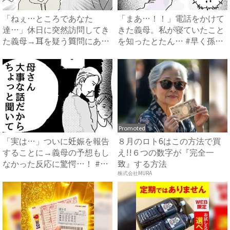
「ねぇ…ところであなた
「まあ…！！」電話をかけて
達…」休日に突然訪問してき
きた義母。私が寝ていたこと
た義母→耳を疑う質問にあ
を知ったとたん… #早く孫
然…！ ...
が...
Promoted
「実は…」ついに妊娠を報告
８月のロト6はこの方法で買
することに→義母の予想もし
え!!６つの数字が『完全一
なかった反応に驚愕…！ #
致』する方法
早...
株式会社MURA