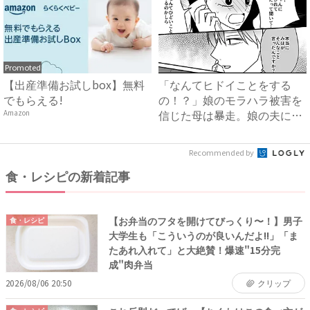
Promoted
【出産準備お試しbox】無料
「なんてヒドイことをする
でもらえる!
の！？」娘のモラハラ被害を
信じた母は暴走。娘の夫に電
Amazon
話を...
Recommended by
食・レシピの新着記事
【お弁当のフタを開けてびっくり〜！】男子
食・レシピ
大学生も「こういうのが良いんだよ!!」「ま
たあれ入れて」と大絶賛！爆速"15分完
成"肉弁当
2026/08/06 20:50
クリップ