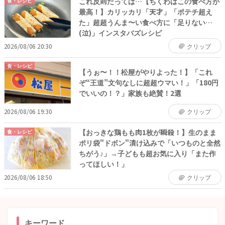
これ反則だってば…【ちくわはこの食べ方が
食・レシピ
最高！】カリッカリ「天才」「ポテチ超え
た」超超うんま〜い食べ方に「足りない…
(泣)」インスタバズレシピ
2026/08/06 20:30
クリップ
食・レシピ
【うぉ〜！！松屋がやりよった！】「これ
ぞ“王道”文句なしに超超ウマい！」「180円
でいいの！？」家族も絶賛！2選
2026/08/06 19:30
クリップ
【おっきな鶏もも肉1枚が瞬殺！】生のまま
食・レシピ
ポリ袋"ドボン"漬け込みで「いつものと全然
ちがう♪」→子どもも超お気に入り「また作
ってほしい！」
2026/08/06 18:50
クリップ
キーワード