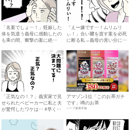
「名案でしょ…！」妊娠した
「えー嫌です…！ムリムリ
体を気遣う義母に感動したの
ぃ！」合い鍵を渡す案を必死
も束の間、衝撃の案に絶
に断る私→義母の言い分にあ
句…！...
然…...
Promoted
「正気なの！？」義実家で見
アマゾン1位「このお茶ガチ
せられたベビーカーに私と夫
です」噂のお茶
が驚愕したワケは… #早く
ハーブ健康本舗
孫...