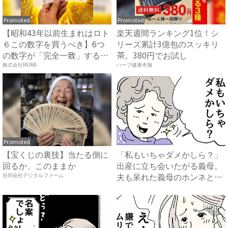
Promoted
Promoted
【昭和43年以前生まれはロト
楽天週間ランキング1位！シ
６この数字を買うべき】6つ
リーズ累計3億包のスッキリ
の数字が「完全一致」する
茶。380円でお試し
方...
株式会社MURA
ハーブ健康本舗
Promoted
【宝くじの裏技】当たる側に
「私もいちゃダメかしら？」
回るか、このままか
出産に立ち会いたがる義母。
夫も呆れた義母のホンネと
合同会社デジタルファーム
は…...