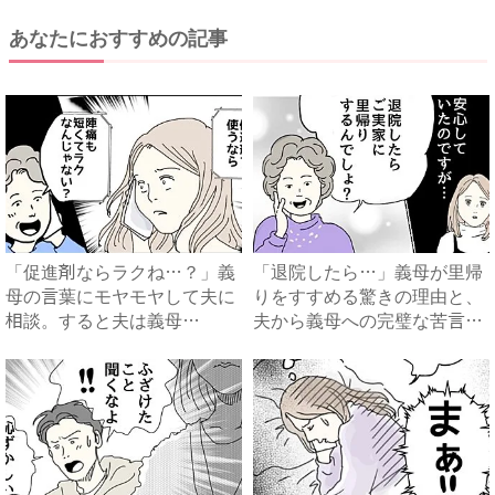
あなたにおすすめの記事
「促進剤ならラクね…？」義
「退院したら…」義母が里帰
母の言葉にモヤモヤして夫に
りをすすめる驚きの理由と、
相談。すると夫は義母
夫から義母への完璧な苦言
に…！？...
#...