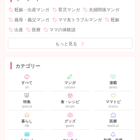
妊娠・出産マンガ
育児マンガ
夫婦関係マンガ
義母・義父マンガ
ママ友トラブルマンガ
妊娠
出産
医療
ママの体験談
もっと見る
カテゴリー
すべて
マンガ
連載
all
column
series
特集
食・レシピ
ママトピ
special
recipe
mama
暮らし
グッズ
医療
life
goods
medical
イベント
エンタメ
制度・支援