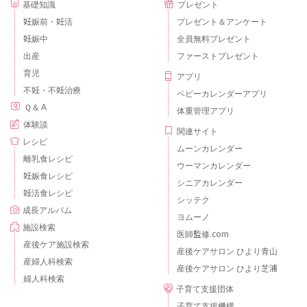
基礎知識
プレゼント
妊娠前・妊活
プレゼント＆アンケート
妊娠中
全員無料プレゼント
出産
ファーストプレゼント
育児
アプリ
不妊・不妊治療
ベビーカレンダーアプリ
Ｑ＆Ａ
体重管理アプリ
体験談
関連サイト
レシピ
ムーンカレンダー
離乳食レシピ
ウーマンカレンダー
妊娠食レシピ
シニアカレンダー
妊活食レシピ
シッテク
成長アルバム
ヨムーノ
施設検索
医師監修.com
産後ケア施設検索
産後ケアサロン ひより青山
産婦人科検索
産後ケアサロン ひより芝浦
婦人科検索
子育て支援団体
子育て支援機構