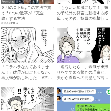
Promoted
８月のロト6はこの方法で買
「もういい加減にして！」娘
え!!６つの数字が『完全一
の予想外の発言に動揺する嫁
致』する方法
母→その後、嫁母の衝撃行動
株式会社MURA
で...
「モラハラなんてありませ
「退院したら…」義母が里帰
ん！」嫁母が口ごもるなか、
りをすすめる驚きの理由と、
再度嫁が話し出した！ #常識
夫から義母への完璧な苦言
知...
#...