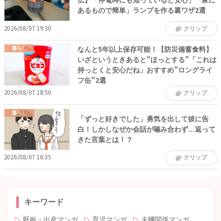
伝】「停電時にも知っていると安心」「家に
あるもので簡単」ランプを作る裏ワザ2選
2026/08/07 19:30
クリップ
なんと5年以上保存可能！【防災備蓄食料】
暮らし
いざというときあると"ほっとする"「これは
持っとくと安心だね」おすすめ"ロングライ
フ缶"2選
2026/08/07 18:50
クリップ
暮らし
「ずっと好きでした」勇気を出して彼に告
白！しかしなぜか会話が噛み合わず…返って
きた言葉とは！？
2026/08/07 16:35
クリップ
キーワード
妊娠・出産マンガ
育児マンガ
夫婦関係マンガ