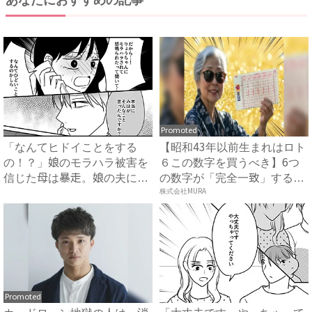
Promoted
「なんてヒドイことをする
【昭和43年以前生まれはロト
の！？」娘のモラハラ被害を
６この数字を買うべき】6つ
信じた母は暴走。娘の夫に電
の数字が「完全一致」する
話を...
方...
株式会社MURA
Promoted