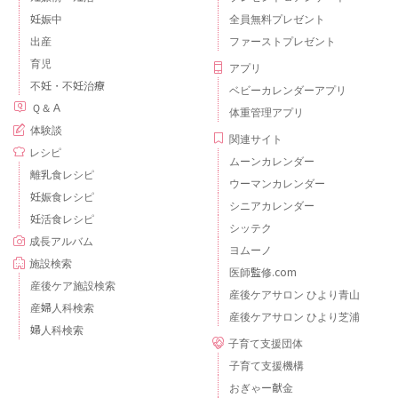
妊娠中
全員無料プレゼント
出産
ファーストプレゼント
育児
アプリ
不妊・不妊治療
ベビーカレンダーアプリ
Ｑ＆Ａ
体重管理アプリ
体験談
関連サイト
レシピ
ムーンカレンダー
離乳食レシピ
ウーマンカレンダー
妊娠食レシピ
シニアカレンダー
妊活食レシピ
シッテク
成長アルバム
ヨムーノ
施設検索
医師監修.com
産後ケア施設検索
産後ケアサロン ひより青山
産婦人科検索
産後ケアサロン ひより芝浦
婦人科検索
子育て支援団体
子育て支援機構
おぎゃー献金