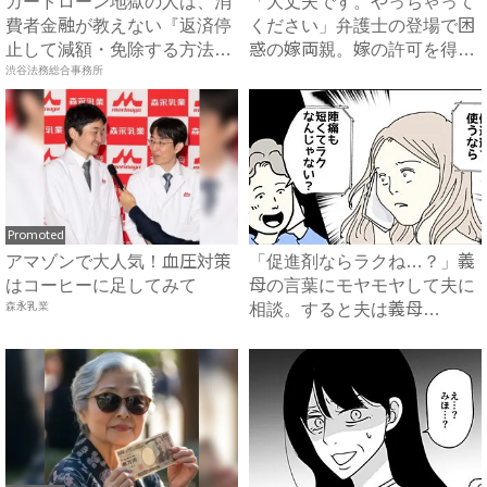
カードローン地獄の人は、消
「大丈夫です。やっちゃって
費者金融が教えない『返済停
ください」弁護士の登場で困
止して減額・免除する方法』
惑の嫁両親。嫁の許可を得た
で...
渋谷法務総合事務所
母...
Promoted
アマゾンで大人気！血圧対策
「促進剤ならラクね…？」義
はコーヒーに足してみて
母の言葉にモヤモヤして夫に
森永乳業
相談。すると夫は義母
に…！？...