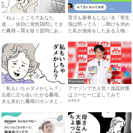
「ねぇ…ところであなた
育児も家事もしない夫「寄生
達…」休日に突然訪問してき
虫は黙ってろ」→助けを求め
た義母→耳を疑う質問にあ
た私が連絡をしたある人物と
然…！ ...
は...
Promoted
「私もいちゃダメかしら？」
アマゾンで大人気！血圧対策
出産に立ち会いたがる義母。
はコーヒーに足してみて
夫も呆れた義母のホンネと
森永乳業
は…...