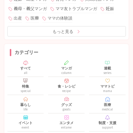
義母・義父マンガ
ママ友トラブルマンガ
妊娠
出産
医療
ママの体験談
もっと見る
カテゴリー
すべて
マンガ
連載
all
column
series
特集
食・レシピ
ママトピ
special
recipe
mama
暮らし
グッズ
医療
life
goods
medical
イベント
エンタメ
制度・支援
event
entame
support