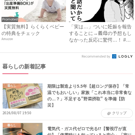
Promoted
【実質無料】らくらくベビー
「実は…」ついに妊娠を報告
の特典をチェック
することに→義母の予想もし
Amazon
なかった反応に驚愕…！ #
早...
Recommended by
暮らしの新着記事
期限は製造より5.5年【超ロング保存】「常
暮らし
温でもおいしい」家族「これ本当に非常食な
の…？」不足する"野菜摂取" を準備【防
災】
2026/08/07 19:50
クリップ
暮らし
電気代・ガス代ゼロで光る!?【警視庁が直