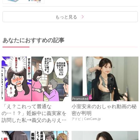
もっと見る
あなたにおすすめの記事
Promoted
「え？これって普通な
小室安未のおしゃれ動画の秘
の…！？」妊娠中に義実家を
密が判明
訪問した私→義父のありえな
アドビ｜CanCam.jp
い行動に...