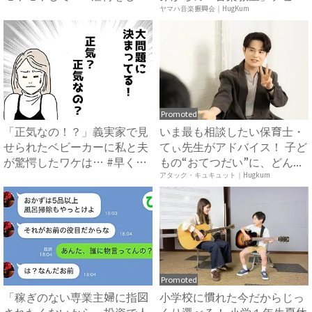
い...
ュ...
ヤマハ音楽振興会｜HugKum
Promoted
「正気なの！？」義実家で見
いま最も相談したい保育士・
せられたベビーカーに私と夫
てぃ先生がアドバイス！ 子ど
が驚愕したワケは… #早く
もの“おてつだい”に、どん...
孫...
アタック・キュキュット｜Hugkum
Promoted
「稼ぎのない専業主婦に指図
小学校に慣れた今だからじっ
されたくないから」投資で人
くり選べる！ 小学１年生夏休