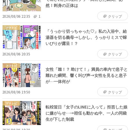
然！刺身の正体は
2026/08/06 22:35
1
クリップ
ママトピ
「うっかり切っちゃった♡」私の入浴中、給
湯器を切る義母→しかし、うっかりミスで嫁
いびりが露呈！？
2026/08/06 20:35
クリップ
ママトピ
女性「誰！？ 助けて！」満員の車内で息子と
離れた瞬間、響く叫び声→女性を見ると息子
が…一体何が
2026/08/06 19:50
クリップ
ママトピ
転校翌日「女子のLINEに入って」拒否した娘
に嫌がらせ…→担任も動かぬ中、一人の同級
生が下した制裁
2026/08/06 18:20
クリップ