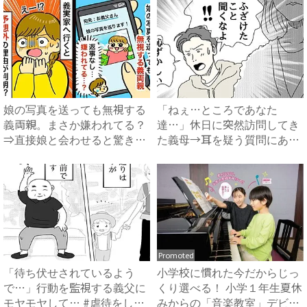
娘の写真を送っても無視する
「ねぇ…ところであなた
義両親。まさか嫌われてる？
達…」休日に突然訪問してき
⇒直接娘と会わせると驚きの
た義母→耳を疑う質問にあ
事...
然…！ ...
Promoted
「待ち伏せされているよう
小学校に慣れた今だからじっ
で…」行動を監視する義父に
くり選べる！ 小学１年生夏休
モヤモヤして… #虐待をして
みからの「音楽教室」デビ