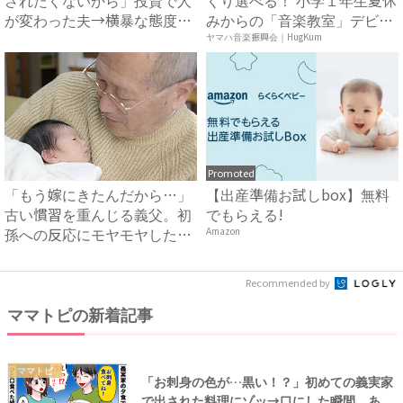
が変わった夫→横暴な態度に
みからの「音楽教室」デビ
限...
ュ...
ヤマハ音楽振興会｜HugKum
Promoted
「もう嫁にきたんだから…」
【出産準備お試しbox】無料
古い慣習を重んじる義父。初
でもらえる!
孫への反応にモヤモヤした体
Amazon
験...
Recommended by
ママトピの新着記事
ママトピ
「お刺身の色が…黒い！？」初めての義実家
で出された料理にゾッ→口にした瞬間、あ