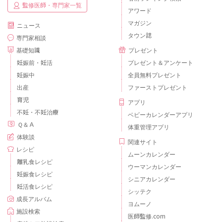
監修医師・専門家一覧
アワード
マガジン
ニュース
タウン誌
専門家相談
基礎知識
プレゼント
妊娠前・妊活
プレゼント＆アンケート
妊娠中
全員無料プレゼント
出産
ファーストプレゼント
育児
アプリ
不妊・不妊治療
ベビーカレンダーアプリ
Ｑ＆Ａ
体重管理アプリ
体験談
関連サイト
レシピ
ムーンカレンダー
離乳食レシピ
ウーマンカレンダー
妊娠食レシピ
シニアカレンダー
妊活食レシピ
シッテク
成長アルバム
ヨムーノ
施設検索
医師監修.com