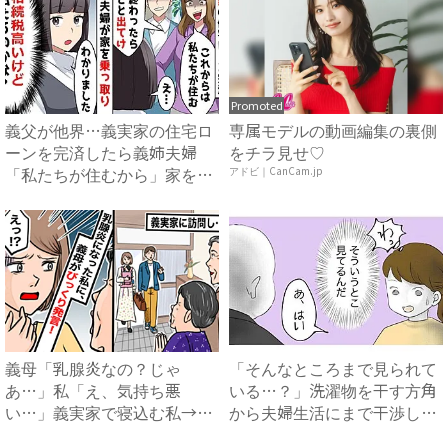
Promoted
義父が他界…義実家の住宅ロ
専属モデルの動画編集の裏側
ーンを完済したら義姉夫婦
をチラ見せ♡
「私たちが住むから」家を乗
アドビ｜CanCam.jp
っ取...
義母「乳腺炎なの？じゃ
「そんなところまで見られて
あ…」私「え、気持ち悪
いる…？」洗濯物を干す方角
い…」義実家で寝込む私→思
から夫婦生活にまで干渉して
わずゾワッ...
く...